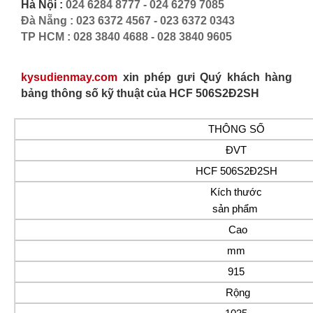
Hà Nội :
024 6284 8777 - 024 6279 7085
Đà Nẵng : 023 6372 4567 - 023 6372 0343
TP HCM : 028 3840 4688 - 028 3840 9605
kysudienmay.com
xin phép gưi Quý khách hàng
bảng thông số kỹ thuật của
HCF 506S2Đ2SH
THÔNG SỐ
ĐVT
HCF 506S2Đ2SH
Kích thước
sản phẩm
Cao
mm
915
Rộng