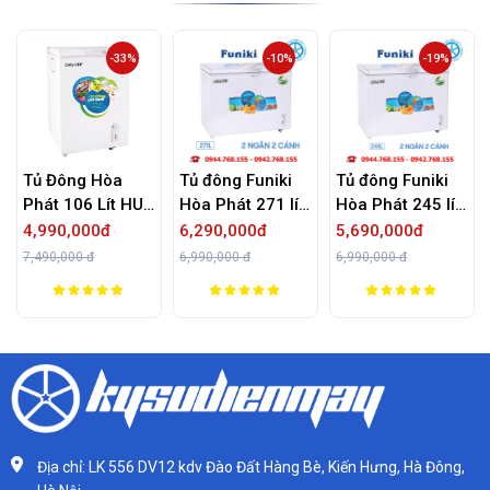
33%
-10%
-19%
-11%
a
Tủ đông Funiki
Tủ đông Funiki
Tủ đông Funiki
 HUF
Hòa Phát 271 lít
Hòa Phát 245 lít
Hòa Phát 352 lí
2 ngăn HCF
2 ngăn HCF
1 ngăn HCF
6,290,000đ
5,690,000đ
6,190,000đ
656S2N2
606S2N2
666S1N2
6,990,000 đ
6,990,000 đ
6,990,000 đ
Địa chỉ: LK 556 DV12 kdv Đào Đất Hàng Bè, Kiến Hưng, Hà Đông,