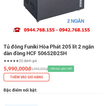
Tủ đông Funiki Hòa Phát 205 lít 2 ngăn
dàn đồng HCF 506S2Đ2SH
★
★
★
★
★
(0) đánh giá
5,990,000đ
6,990,000₫
Đã bao gồm VAT
THÊM VÀO GIỎ HÀNG
Đặc điểm nổi bật: