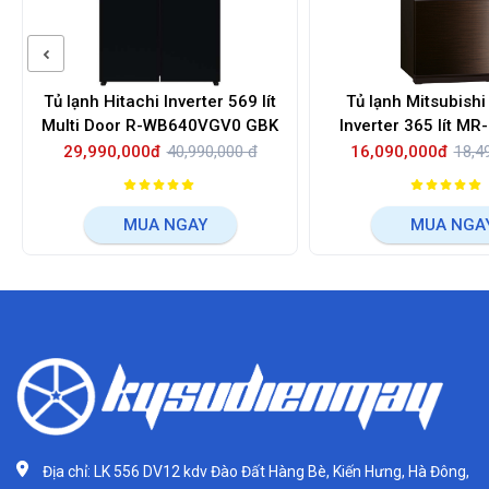
Tủ lạnh Hitachi Inverter 569 lít
Tủ lạnh Mitsubishi 
Multi Door R-WB640VGV0 GBK
Inverter 365 lít M
BRW-V
29,990,000đ
40,990,000 đ
16,090,000đ
18,4
MUA NGAY
MUA NGA
Địa chỉ: LK 556 DV12 kdv Đào Đất Hàng Bè, Kiến Hưng, Hà Đông,