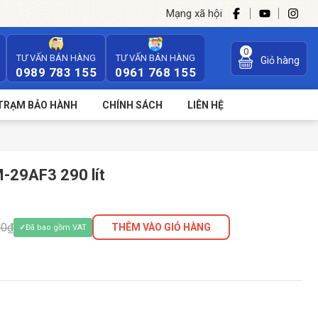
Mạng xã hội
0
TƯ VẤN BÁN HÀNG
TƯ VẤN BÁN HÀNG
Giỏ hàng
0989 783 155
0961 768 155
TRẠM BẢO HÀNH
CHÍNH SÁCH
LIÊN HỆ
-29AF3 290 lít
00₫
THÊM VÀO GIỎ HÀNG
Đã bao gồm VAT