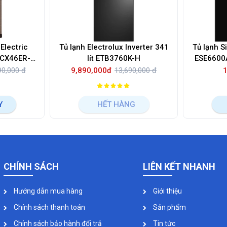
Electric
Tủ lạnh Electrolux Inverter 341
Tủ lạnh S
R-CX46ER-
lít ETB3760K-H
ESE6600A
90,000 đ
9,890,000đ
13,690,000 đ
Y
HẾT HÀNG
CHÍNH SÁCH
LIÊN KẾT NHANH
Hướng dẫn mua hàng
Giới thiệu
Chính sách thanh toán
Sản phẩm
Chính sách bảo hành đổi trả
Tin tức