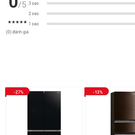
0
/5
3 sao
2 sao
★
★
★
★
★
1 sao
(0) đánh giá
-27%
-13%