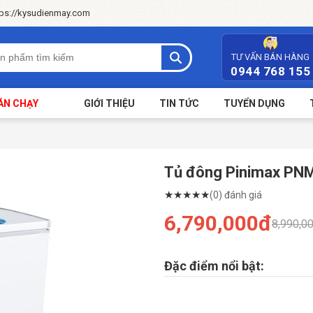
tps://kysudienmay.com
TƯ VẤN BÁN HÀNG
0944 768 155
ÁN CHẠY
GIỚI THIỆU
TIN TỨC
TUYỂN DỤNG
Tủ đông Pinimax PNM
★
★
★
★
★
(0) đánh giá
6,790,000đ
8,990,0
Đặc điểm nổi bật: