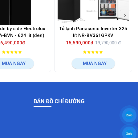
ide by side Electrolux
Tủ lạnh Panasonic Inverter 325
-BVN - 624 lít (đen)
lít NR-BV361GPKV
16,490,000đ
15,590,000đ
19,790,000 đ
MUA NGAY
MUA NGAY
BẢN ĐỒ CHỈ ĐƯỜNG