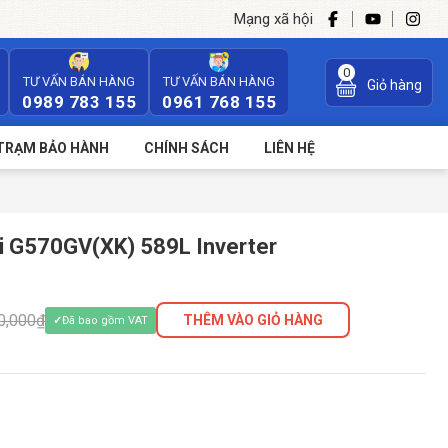
Mạng xã hội
0
TƯ VẤN BÁN HÀNG
TƯ VẤN BÁN HÀNG
Giỏ hàng
0989 783 155
0961 768 155
TRẠM BẢO HÀNH
CHÍNH SÁCH
LIÊN HỆ
hi G570GV(XK) 589L Inverter
0,000₫
THÊM VÀO GIỎ HÀNG
Đã bao gồm VAT