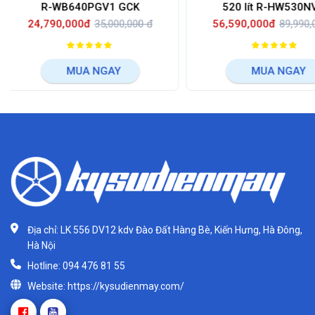
K
520 lít R-HW530NV X
R-G
00 đ
56,590,000đ
89,990,000 đ
72,990,00
MUA NGAY
MU
Địa chỉ: LK 556 DV12 kdv Đào Đất Hàng Bè, Kiến Hưng, Hà Đông,
Hà Nội
Hotline: 094 476 81 55
Website: https://kysudienmay.com/