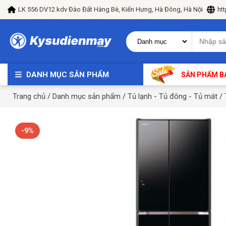
LK 556 DV12 kdv Đào Đất Hàng Bè, Kiến Hưng, Hà Đông, Hà Nội
ht
DANH MỤC SẢN PHẨM
SẢN PHẨM B
Trang chủ
/
Danh mục sản phẩm
/
Tủ lạnh - Tủ đông - Tủ mát
/
-9%