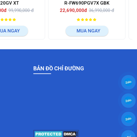
R-FW690PGV7X GBK
Multi Door R-WB640VGV0 G
22,690,000đ
36,990,000 đ
29,990,000đ
40,990,000 đ
MUA NGAY
MUA NGAY
BẢN ĐỒ CHỈ ĐƯỜNG