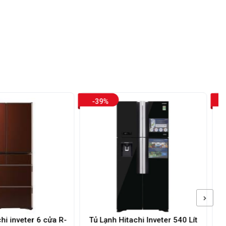
39%
-27%
 Lạnh Hitachi Inveter 540 Lít
Tủ lạnh Hitachi Inverter 569 l