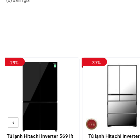
(0) đánh giá
-37%
-27%
569 lít
Tủ lạnh Hitachi inverter 6 cánh
Tủ lạnh Hitac