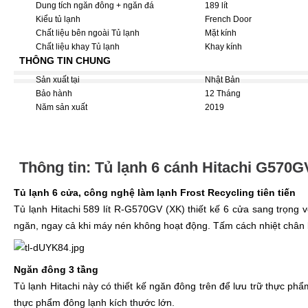
Dung tích ngăn đông + ngăn đá
189 lít
Kiểu tủ lạnh
French Door
Chất liệu bên ngoài Tủ lạnh
Mặt kính
Chất liệu khay Tủ lạnh
Khay kính
THÔNG TIN CHUNG
Sản xuất tại
Nhật Bản
Bảo hành
12 Tháng
Năm sản xuất
2019
Thông tin: Tủ lạnh 6 cánh Hitachi G570G
Tủ lạnh 6 cửa, công nghệ làm lạnh Frost Recycling tiên tiến
Tủ lạnh Hitachi 589 lít R-G570GV (XK) thiết kế 6 cửa sang trọng 
ngăn, ngay cả khi máy nén không hoạt động. Tấm cách nhiệt chân 
Ngăn đông 3 tầng
Tủ lạnh Hitachi này có thiết kế ngăn đông trên để lưu trữ thực ph
thực phẩm đông lạnh kích thước lớn.