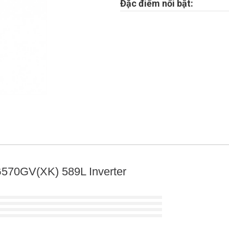
Đặc điểm nổi bật:
 G570GV(XK) 589L Inverter