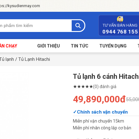
tps://kysudienmay.com
TƯ VẤN BÁN HÀNG
0944 768 155
ÁN CHẠY
GIỚI THIỆU
TIN TỨC
TUYỂN DỤNG
Tủ lạnh
/
Tủ Lạnh Hitachi
Tủ lạnh 6 cánh Hitac
★
★
★
★
★
(0) đánh giá
49,890,000đ
55,00
Chính sách vận chuyển
Miễn phí vận chuyển 15km
Miễn phí nhân công lắp cơ bản