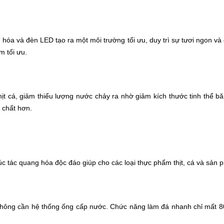
 hóa và đèn LED tạo ra một môi trường tối ưu, duy trì sự tươi ngon và
m tối ưu.
 thịt cá, giảm thiểu lượng nước chảy ra nhờ giảm kích thước tinh thể 
n chất hơn.
 tác quang hóa độc đáo giúp cho các loại thực phẩm thịt, cá và sản 
ông cần hệ thống ống cấp nước. Chức năng làm đá nhanh chỉ mất 80 