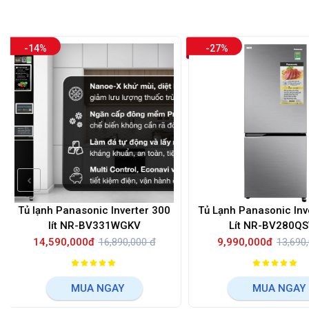
-27%
-35%
ter 300
Tủ Lạnh Panasonic Inverter 255
Tủ lạnh Pana
V
Lít NR-BV280QSVN
TX461G
000 đ
9,990,000đ
13,690,000 đ
15,090,0
MUA NGAY
M