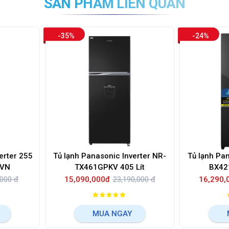
SẢN PHẨM LIÊN QUAN
-24%
sonic Inverter NR-
Tủ lạnh Panasonic Inverter NR-
T
PKV 405 Lít
BX421WGKV 380 lít
00đ
23,190,000 đ
16,290,000đ
21,390,000 đ
UA NGAY
MUA NGAY