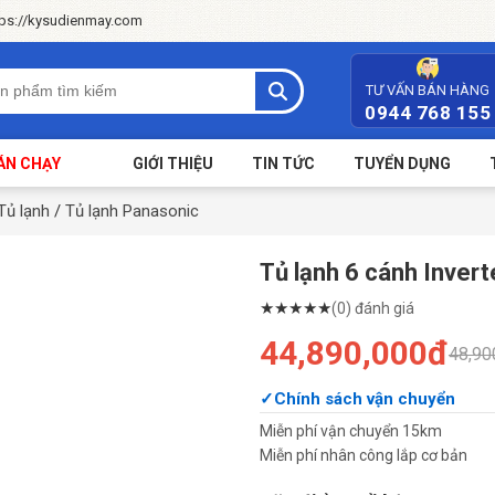
tps://kysudienmay.com
TƯ VẤN BÁN HÀNG
0944 768 155
ÁN CHẠY
GIỚI THIỆU
TIN TỨC
TUYỂN DỤNG
Tủ lạnh
/
Tủ lạnh Panasonic
Tủ lạnh 6 cánh Inver
★
★
★
★
★
(0) đánh giá
44,890,000đ
48,90
Chính sách vận chuyển
Miễn phí vận chuyển 15km
Miễn phí nhân công lắp cơ bản