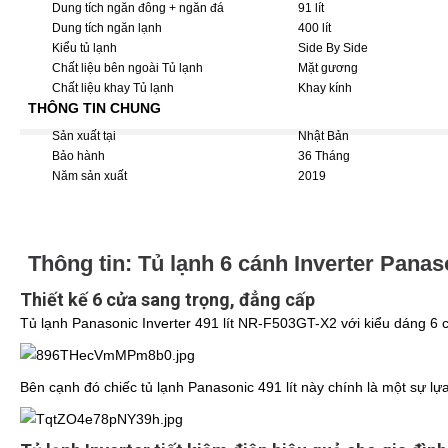
Dung tích ngăn đông + ngăn đá
91 lít
Dung tích ngăn lạnh
400 lít
Kiểu tủ lạnh
Side By Side
Chất liệu bên ngoài Tủ lạnh
Mặt gương
Chất liệu khay Tủ lạnh
Khay kính
THÔNG TIN CHUNG
Sản xuất tại
Nhật Bản
Bảo hành
36 Tháng
Năm sản xuất
2019
Thông tin: Tủ lạnh 6 cánh Inverter Pana
Thiết kế 6 cửa sang trọng, đẳng cấp
Tủ lạnh Panasonic Inverter 491 lít NR-F503GT-X2 với kiểu dáng 6 cử
Bên cạnh đó chiếc tủ lạnh Panasonic 491 lít này chính là một sự lự