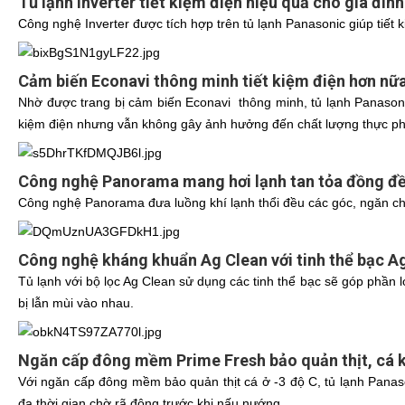
Tủ lạnh Inverter tiết kiệm điện hiệu quả cho gia đình
Công nghệ Inverter được tích hợp trên tủ lạnh Panasonic giúp tiết k
Cảm biến Econavi thông minh tiết kiệm điện hơn nữ
Nhờ được trang bị cảm biến Econavi thông minh, tủ lạnh Panasoni
kiệm điện nhưng vẫn không gây ảnh hưởng đến chất lượng thực p
Công nghệ Panorama mang hơi lạnh tan tỏa đồng đề
Công nghệ Panorama đưa luồng khí lạnh thổi đều các góc, ngăn chứa
Công nghệ kháng khuẩn Ag Clean với tinh thể bạc Ag
Tủ lạnh với bộ lọc Ag Clean sử dụng các tinh thể bạc sẽ góp phần
bị lẫn mùi vào nhau.
Ngăn cấp đông mềm Prime Fresh bảo quản thịt, cá 
Với ngăn cấp đông mềm bảo quản thịt cá ở -3 độ C, tủ lạnh Panaso
đa thời gian chờ rã đông trước khi nấu nướng.