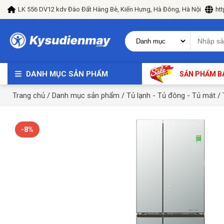
LK 556 DV12 kdv Đào Đất Hàng Bè, Kiến Hưng, Hà Đông, Hà Nội
ht
DANH MỤC SẢN PHẨM
SẢN PHẨM B
Trang chủ
/
Danh mục sản phẩm
/
Tủ lạnh - Tủ đông - Tủ mát
/
-8%