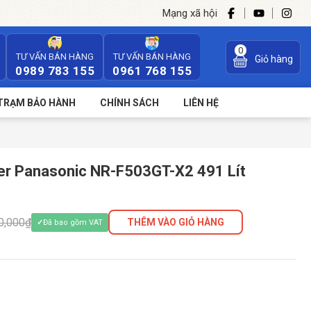
Mạng xã hội
0
TƯ VẤN BÁN HÀNG
TƯ VẤN BÁN HÀNG
Giỏ hàng
0989 783 155
0961 768 155
TRẠM BẢO HÀNH
CHÍNH SÁCH
LIÊN HỆ
ter Panasonic NR-F503GT-X2 491 Lít
0,000₫
THÊM VÀO GIỎ HÀNG
Đã bao gồm VAT