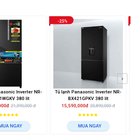
-25%
-21%
ủ lạnh Panasonic Inverter NR-
Tủ lạnh Panasonic Inverter 
BX421GPKV 380 lít
lít NR-BV361GPKV
15,590,000đ
20,890,000 đ
15,590,000đ
19,790,000 
MUA NGAY
MUA NGAY