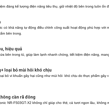
iệm đáng kể lượng điện năng tiêu thụ, giữ nhiệt độ bên trong luôn ổn đ
a
c có khả năng tự động điều chỉnh công suất hoạt động phù hợp với m
hẩm bên trong.
u, hiệu quả
 bên trong tủ, giúp làm lạnh nhanh chóng, tiết kiệm điện năng, mang l
+ loại bỏ mùi hôi khó chịu
 loại bỏ vi khuẩn gây hại cũng như mùi hôi khó chịu do thực phẩm gâ
không cần rã đông
nic NR-F503GT-X2 không chỉ giúp cho thịt, cá tươi ngon lâu, không 