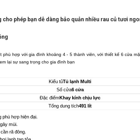
g cho phép bạn dễ dàng bảo quản nhiều rau củ tươi ngon
hóng
t phù hợp với gia đình khoảng 4 - 5 thành viên, với thiết kế 6 cửa 
đem lại sự sang trọng cho gia đình bạn
Kiểu tủ
Tủ lạnh Multi
Số cửa
6 cửa
Đặc điểm
Khay kính chịu lực
Tổng dung tích
491 lít
 phù hợp hiện đại.
 gây mùi.
 cần rã đông.
ơi lạnh tan tỏa