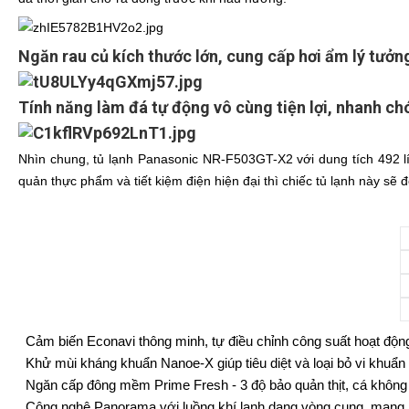
Ngăn rau củ kích thước lớn, cung cấp hơi ẩm lý tưởn
Tính năng làm đá tự động vô cùng tiện lợi, nhanh c
Nhìn chung, tủ lạnh Panasonic NR-F503GT-X2 với dung tích 492 lí
quản thực phẩm và tiết kiệm điện hiện đại thì chiếc tủ lạnh này sẽ 
Cảm biến Econavi thông minh, tự điều chỉnh công suất hoạt động
Khử mùi kháng khuẩn Nanoe-X giúp tiêu diệt và loại bỏ vi khuẩn
Ngăn cấp đông mềm Prime Fresh - 3 độ bảo quản thịt, cá không
Công nghệ Panorama với luồng khí lạnh dạng vòng cung, mang h