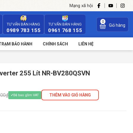
Mạng xã hội
0
TƯ VẤN BÁN HÀNG
TƯ VẤN BÁN HÀNG
Giỏ hàng
0989 783 155
0961 768 155
TRẠM BẢO HÀNH
CHÍNH SÁCH
LIÊN HỆ
nverter 255 Lít NR-BV280QSVN
000₫
THÊM VÀO GIỎ HÀNG
Đã bao gồm VAT