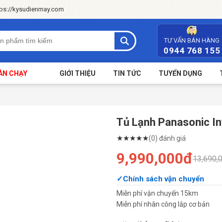
tps://kysudienmay.com
TƯ VẤN BÁN HÀNG
0944 768 155
ÁN CHẠY
GIỚI THIỆU
TIN TỨC
TUYỂN DỤNG
Tủ Lạnh Panasonic I
★
★
★
★
★
(0) đánh giá
9,990,000đ
13,690,
Chính sách vận chuyển
Miễn phí vận chuyển 15km
Miễn phí nhân công lắp cơ bản