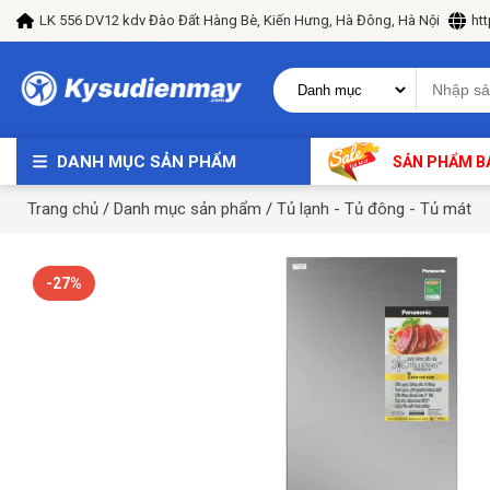
LK 556 DV12 kdv Đào Đất Hàng Bè, Kiến Hưng, Hà Đông, Hà Nội
ht
DANH MỤC SẢN PHẨM
SẢN PHẨM B
Trang chủ
/
Danh mục sản phẩm
/
Tủ lạnh - Tủ đông - Tủ mát
-27%