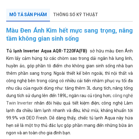
MÔ TẢ SẢN PHẨM
THÔNG SỐ KỸ THUẬT
Màu Đen Ánh Kim hết mực sang trọng, nâng
tầm không gian sinh sống
Tủ lạnh Inverter Aqua AQR-T220FA(FB)
sở hữu màu Đen Ánh
Kim lấy cảm hứng từ các chòm sao trong dải ngân hà lung linh,
huyền ảo, góp phần tô điểm cho không gian sinh sống nhà bạn
thêm phần sang trọng. Ngoài thiết kế bên ngoài, thì nội thất và
công nghệ bên trong cũng có nhiều cải tiến nhằm phục vụ tối đa
nhu cầu của người dùng như: tăng thêm 3L dung tích, nâng tổng
dung tích sử dụng lên đến 189L; ngăn rau củ rộng hơn;
công nghệ
Twin Inverter
nhân đôi hiệu quả tiết kiệm điện; công nghệ Làm
lạnh đa chiều làm lạnh nhanh và đều; khử mùi, kháng khuẩn tới
99.9% với DEO Fresh. Dễ dàng thấy, chiếc tủ lạnh Aqua này hứa
hẹn sẽ là một trợ thủ đắc lực góp phần mang đến những bữa ăn
ngon và an toàn cho gia đình bạn.