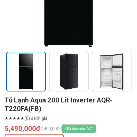
Tủ Lạnh Aqua 200 Lít Inverter AQR-
T220FA(FB)
★
★
★
★
★
(0) đánh giá
5,490,000đ
7,400,000₫
Đã bao gồm VAT