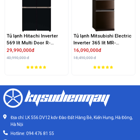
Tủ lạnh Hitachi Inverter
Tủ lạnh Mitsubishi Electric
569 lít Multi Door R-
Inverter 365 lít MR-
WB640VGV0 GBK
CX46ER-BRW-V
29,990,000đ
16,090,000đ
40,990,000 đ
18,490,000 đ
Địa chỉ: LK 556 DV12 kdv Đào Đất Hàng Bè, Kiến Hưng, Hà Đông,
Hà Nội
Hotline: 094 476 81 55