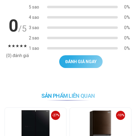
5 sao
0%
4 sao
0%
0
/5
3 sao
0%
2 sao
0%
★
★
★
★
★
1 sao
0%
(0) đánh giá
ĐÁNH GIÁ NGAY
SẢN PHẨM LIÊN QUAN
-27%
-13%