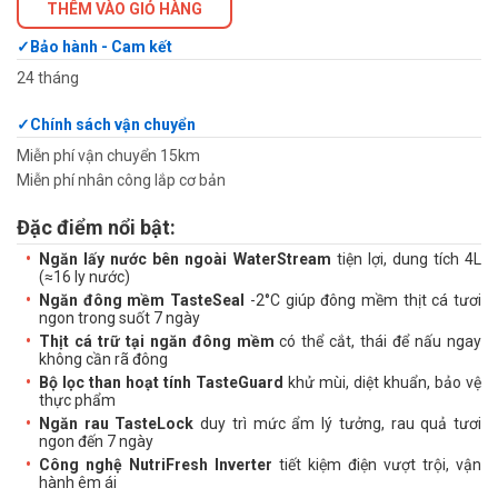
THÊM VÀO GIỎ HÀNG
Bảo hành - Cam kết
24 tháng
Chính sách vận chuyển
Miễn phí vận chuyển 15km
Miễn phí nhân công lắp cơ bản
Đặc điểm nổi bật:
Ngăn lấy nước bên ngoài WaterStream
tiện lợi, dung tích 4L
(≈16 ly nước)
Ngăn đông mềm TasteSeal
-2°C giúp đông mềm thịt cá tươi
ngon trong suốt 7 ngày
Thịt cá trữ tại ngăn đông mềm
có thể cắt, thái để nấu ngay
không cần rã đông
Bộ lọc than hoạt tính TasteGuard
khử mùi, diệt khuẩn, bảo vệ
thực phẩm
Ngăn rau TasteLock
duy trì mức ẩm lý tưởng, rau quả tươi
ngon đến 7 ngày
Công nghệ NutriFresh Inverter
tiết kiệm điện vượt trội, vận
hành êm ái