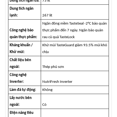
Dung tích ngăn đá:
73 lít
Dung tích ngăn
lạnh:
267 lít
Ngăn đông mềm TasteSeal -2°C bảo quản
Công nghệ bảo
thực phẩm đến 7 ngày. Ngăn bảo quản
quản thực phẩm:
rau củ quả TasteLock
Kháng khuẩn /
Khử mùi TasteGuard giảm 93.5% mùi khó
Khử mùi:
chịu
Chất liệu bên
ngoài:
Thép phủ sơn
Công nghệ
Inverter:
NutriFresh Inverter
Làm đá tự động:
Không
Lấy nước bên
ngoài:
Có
Điện năng tiêu