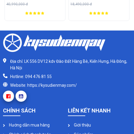
,990,000 đ
18,490,000 đ
13,69
Địa chỉ: LK 556 DV12 kdv Đào Đất Hàng Bè, Kiến Hưng, Hà Đông,
Hà Nội
Hotline: 094 476 81 55
Website: https://kysudienmay.com/
CHÍNH SÁCH
LIÊN KẾT NHANH
Hướng dẫn mua hàng
Giới thiệu