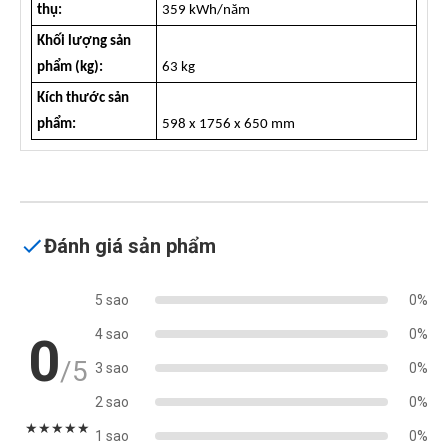
thụ:
359 kWh/năm
Khối lượng sản
phẩm (kg):
63 kg
Kích thước sản
phẩm:
598 x 1756 x 650 mm
Đánh giá sản phẩm
5 sao
0%
4 sao
0%
0
/5
3 sao
0%
2 sao
0%
★
★
★
★
★
1 sao
0%