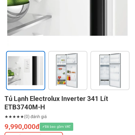
Tủ Lạnh Electrolux Inverter 341 Lít
ETB3740M-H
★
★
★
★
★
(0) đánh giá
9,990,000đ
Đã bao gồm VAT