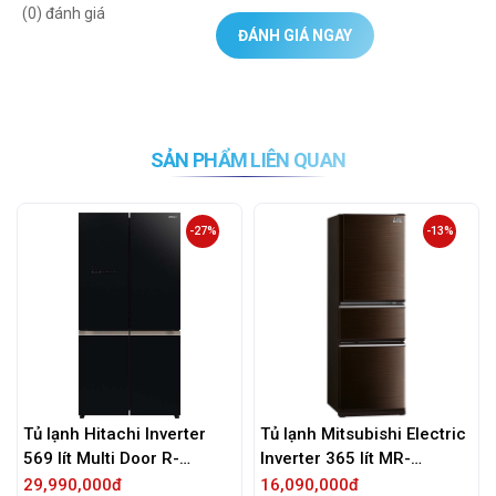
(0) đánh giá
ĐÁNH GIÁ NGAY
SẢN PHẨM LIÊN QUAN
-27%
-13%
 lạnh Hitachi Inverter
Tủ lạnh Mitsubishi Electric
Tủ l
9 lít Multi Door R-
Inverter 365 lít MR-
341 
B640VGV0 GBK
CX46ER-BRW-V
9,990,000đ
16,090,000đ
9,89