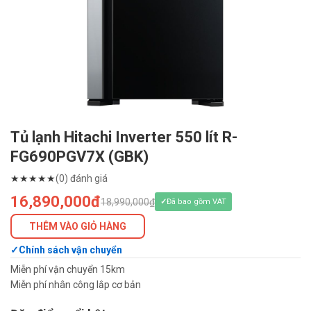
Tủ lạnh Hitachi Inverter 550 lít R-
FG690PGV7X (GBK)
★
★
★
★
★
(0) đánh giá
16,890,000đ
18,990,000₫
Đã bao gồm VAT
THÊM VÀO GIỎ HÀNG
Chính sách vận chuyển
Miễn phí vận chuyển 15km
Miễn phí nhân công lắp cơ bản