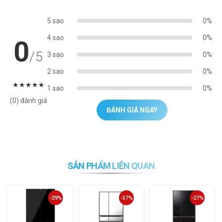
5 sao
0%
4 sao
0%
0
/5
3 sao
0%
2 sao
0%
★
★
★
★
★
1 sao
0%
(0) đánh giá
ĐÁNH GIÁ NGAY
SẢN PHẨM LIÊN QUAN
-29%
-37%
-27%