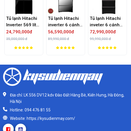
Tủ lạnh Hitachi
Tủ lạnh Hitachi
Tủ lạnh Hitachi
Inverter 569 lít
inverter 6 cánh
inveter 6 cánh
R-WB640PGV1
520 lít R-
R-G620KV XK
24,790,000đ
56,590,000đ
72,990,000đ
GCK
HW530NV X
35,000,000 đ
89,990,000 đ
99,990,000 đ
Địa chỉ: LK 556 DV12 kdv Đào Đất Hàng Bè, Kiến Hưng, Hà Đông,
Hà Nội
Hotline: 094 476 81 55
Website: https://kysudienmay.com/