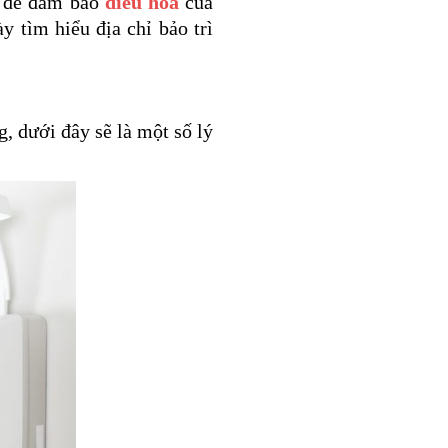
g để đảm bảo
điều hòa
của
ày tìm hiểu địa chỉ bảo trì
, dưới đây sẽ là một số lý