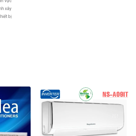
nh vực
nh xây
hiết bị