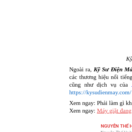
Kỹ
Ngoài ra,
Kỹ Sư Điện M
các thương hiệu nổi tiế
cũng như dịch vụ của
https://kysudienmay.com/
Xem ngay: Phải làm gì k
Xem ngay:
Máy giặt đang 
NGUYỄN THẾ 