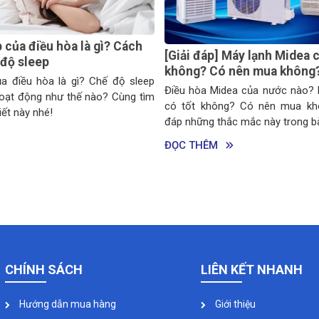
 của điều hòa là gì? Cách
[Giải đáp] Máy lạnh Midea c
 độ sleep
không? Có nên mua không
a điều hòa là gì? Chế độ sleep
Điều hòa Midea của nước nào? 
hoạt động như thế nào? Cùng tìm
có tốt không? Có nên mua kh
iết này nhé!
đáp những thắc mắc này trong bà
ĐỌC THÊM
CHÍNH SÁCH
LIÊN KẾT NHANH
Hướng dẫn mua hàng
Giới thiệu