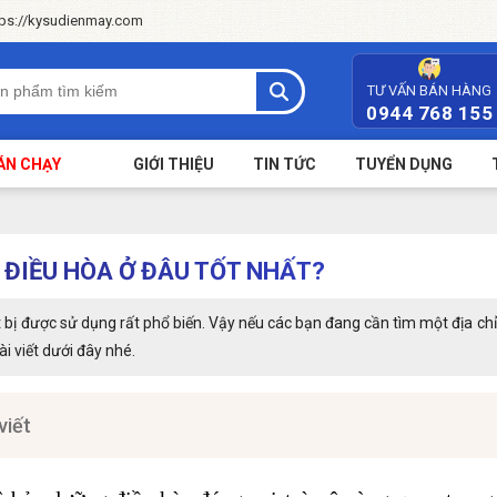
tps://kysudienmay.com
TƯ VẤN BÁN HÀNG
0944 768 155
ÁN CHẠY
GIỚI THIỆU
TIN TỨC
TUYỂN DỤNG
 ĐIỀU HÒA Ở ĐÂU TỐT NHẤT?
t bị được sử dụng rất phổ biến. Vậy nếu các bạn đang cần tìm một địa chỉ
i viết dưới đây nhé.
viết