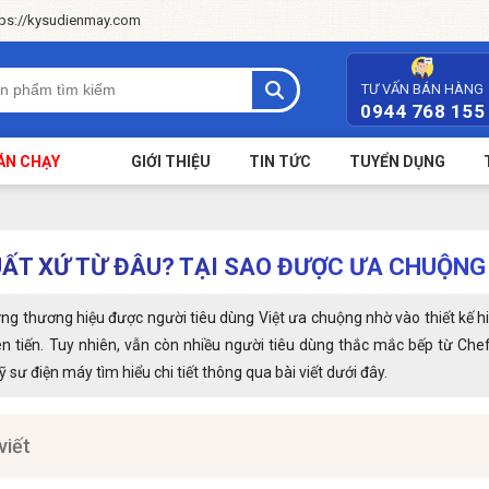
tps://kysudienmay.com
TƯ VẤN BÁN HÀNG
0944 768 155
ÁN CHẠY
GIỚI THIỆU
TIN TỨC
TUYỂN DỤNG
UẤT XỨ TỪ ĐÂU? TẠI SAO ĐƯỢC ƯA CHUỘNG 
g thương hiệu được người tiêu dùng Việt ưa chuộng nhờ vào thiết kế hiệ
iên tiến. Tuy nhiên, vẫn còn nhiều người tiêu dùng thắc mắc bếp từ Che
 sư điện máy tìm hiểu chi tiết thông qua bài viết dưới đây.
viết