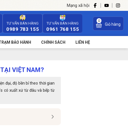
Mạng xã hội
0
TƯ VẤN BÁN HÀNG
TƯ VẤN BÁN HÀNG
Giỏ hàng
0989 783 155
0961 768 155
TRẠM BẢO HÀNH
CHÍNH SÁCH
LIÊN HỆ
TẠI VIỆT NAM?
n đại, độ bền bỉ theo thời gian
fs có xuất xứ từ đâu và bếp từ