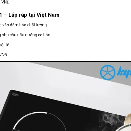
0 VNĐ.
 – Lắp ráp tại Việt Nam
g vẫn đảm bảo chất lượng.
g nhu cầu nấu nướng cơ bản.
ệt tốt.
 VNĐ.