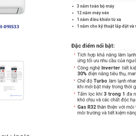
3 năm toàn bộ máy
12 năm máy nén
1 năm điều khiển từ xa
1 năm cho kỹ thuật lắp đặt và 
Đặc điểm nổi bật:
Tích hợp khả năng làm lạnh
ứng tối ưu nhu cầu của ngư
Công nghệ
Inverter
tiết k
30%
điện năng tiêu thụ, mang
Chế độ
Turbo
làm lạnh nha
khi mới bật máy trong thời g
Tấm lọc khí
3 trong 1
đa n
khó chịu và các chất độc hạ
Gas R32
thân thiện với mô
môi trường và tiết kiệm năn