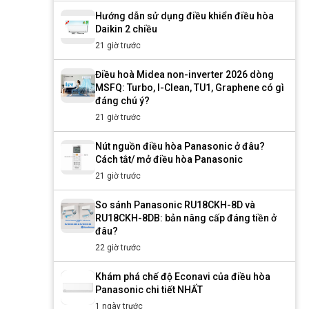
Hướng dẫn sử dụng điều khiển điều hòa
Daikin 2 chiều
21 giờ trước
Điều hoà Midea non-inverter 2026 dòng
MSFQ: Turbo, I-Clean, TU1, Graphene có gì
đáng chú ý?
21 giờ trước
Nút nguồn điều hòa Panasonic ở đâu?
Cách tắt/ mở điều hòa Panasonic
21 giờ trước
So sánh Panasonic RU18CKH-8D và
RU18CKH-8DB: bản nâng cấp đáng tiền ở
đâu?
22 giờ trước
Khám phá chế độ Econavi của điều hòa
Panasonic chi tiết NHẤT
1 ngày trước