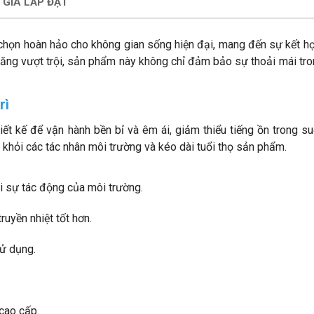
 GIÁ LẮP ĐẶT
chọn hoàn hảo cho không gian sống hiện đại, mang đến sự kết h
h năng vượt trội, sản phẩm này không chỉ đảm bảo sự thoải mái t
rì
 kế để vận hành bền bỉ và êm ái, giảm thiểu tiếng ồn trong suố
 khỏi các tác nhân môi trường và kéo dài tuổi thọ sản phẩm.
 sự tác động của môi trường.
ruyền nhiệt tốt hơn.
sử dụng.
 cao cấp.