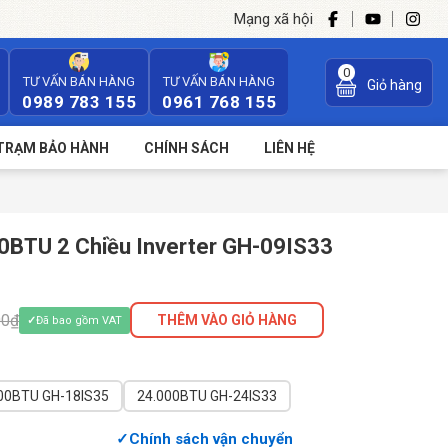
Mạng xã hội
0
TƯ VẤN BÁN HÀNG
TƯ VẤN BÁN HÀNG
Giỏ hàng
0989 783 155
0961 768 155
TRẠM BẢO HÀNH
CHÍNH SÁCH
LIÊN HỆ
0BTU 2 Chiều Inverter GH-09IS33
00₫
THÊM VÀO GIỎ HÀNG
Đã bao gồm VAT
18.000BTU GH-18IS35
24.000BTU GH-24IS33
Chính sách vận chuyển