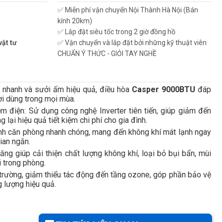
✅ Miễn phí vận chuyển Nội Thành Hà Nội (Bán
kính 20km)
✅ Lắp đặt siêu tốc trong 2 giờ đồng hồ
vật tư
✅ Vận chuyển và lắp đặt bởi những kỹ thuật viên
CHUẨN Ý THỨC - GIỎI TAY NGHỀ
 nhanh và sưởi ấm hiệu quả, điều hòa
Casper 9000BTU
đáp
ời dùng trong mọi mùa.
iệm điện: Sử dụng công nghệ Inverter tiên tiến, giúp giảm đến
 lại hiệu quả tiết kiệm chi phí cho gia đình.
nh căn phòng nhanh chóng, mang đến không khí mát lạnh ngay
ian ngắn.
ăng giúp cải thiện chất lượng không khí, loại bỏ bụi bẩn, mùi
i trong phòng.
i trường, giảm thiểu tác động đến tầng ozone, góp phần bảo vệ
g lượng hiệu quả.