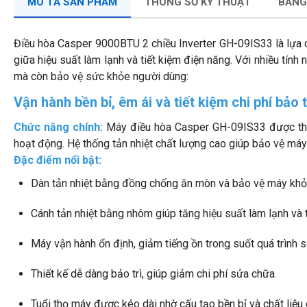
MÔ TẢ SẢN PHẨM
THÔNG SỐ KỸ THUẬT
BẢNG
Điều hòa Casper 9000BTU 2 chiều Inverter GH-09IS33 là lựa 
giữa hiệu suất làm lạnh và tiết kiệm điện năng. Với nhiều tín
mà còn bảo vệ sức khỏe người dùng:
Vận hành bền bỉ, êm ái và tiết kiệm chi phí bảo t
Chức năng chính:
Máy điều hòa Casper GH-09IS33 được thiết
hoạt động. Hệ thống tản nhiệt chất lượng cao giúp bảo vệ máy
Đặc điểm nổi bật:
Dàn tản nhiệt bằng đồng chống ăn mòn và bảo vệ máy khỏi
Cánh tản nhiệt bằng nhôm giúp tăng hiệu suất làm lạnh và t
Máy vận hành ổn định, giảm tiếng ồn trong suốt quá trình 
Thiết kế dễ dàng bảo trì, giúp giảm chi phí sửa chữa.
Tuổi thọ máy được kéo dài nhờ cấu tạo bền bỉ và chất liệu