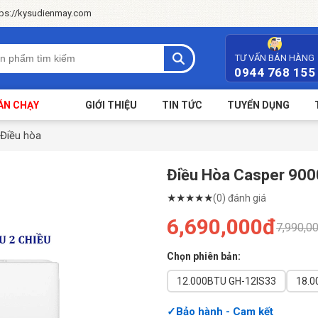
tps://kysudienmay.com
TƯ VẤN BÁN HÀNG
0944 768 155
ÁN CHẠY
GIỚI THIỆU
TIN TỨC
TUYỂN DỤNG
Điều hòa
Điều Hòa Casper 900
★
★
★
★
★
(0) đánh giá
6,690,000đ
7,990,0
Chọn phiên bản:
12.000BTU GH-12IS33
Bảo hành - Cam kết