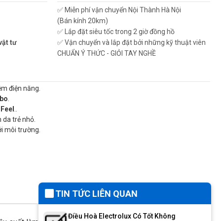
✅ Miễn phí vận chuyển Nội Thành Hà Nội
(Bán kính 20km)
✅ Lắp đặt siêu tốc trong 2 giờ đồng hồ
vật tư
✅ Vận chuyển và lắp đặt bởi những kỹ thuật viên
CHUẨN Ý THỨC - GIỎI TAY NGHỀ
iệm điện năng.
bo
.
iFeel
..
 da trẻ nhỏ.
ới môi trường.
TIN TỨC LIÊN QUAN
Điều Hoà Electrolux Có Tốt Không