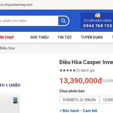
tps://kysudienmay.com
TƯ VẤN BÁN HÀNG
0944 768 155
ÁN CHẠY
GIỚI THIỆU
TIN TỨC
TUYỂN DỤNG
Điều hòa
Điều Hòa Casper Inv
★
★
★
★
★
(0) đánh giá
13,390,000đ
15,99
Chọn phiên bản:
9.000BTU JC-09IU36
Bảo hành - Cam kết