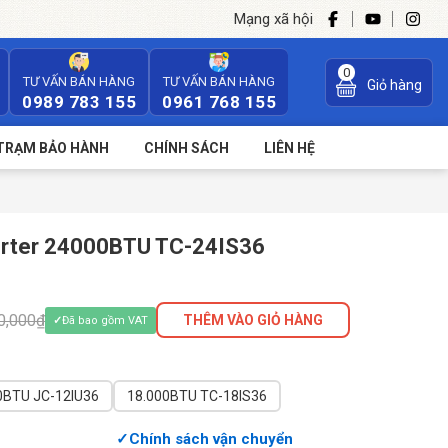
Mạng xã hội
0
TƯ VẤN BÁN HÀNG
TƯ VẤN BÁN HÀNG
Giỏ hàng
0989 783 155
0961 768 155
TRẠM BẢO HÀNH
CHÍNH SÁCH
LIÊN HỆ
erter 24000BTU TC-24IS36
0,000₫
THÊM VÀO GIỎ HÀNG
Đã bao gồm VAT
12.000BTU JC-12IU36
18.000BTU TC-18IS36
Chính sách vận chuyển