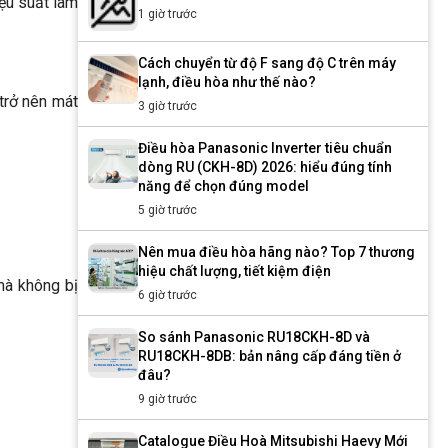
ệu suất làm
1 giờ trước
Cách chuyển từ độ F sang độ C trên máy
lạnh, điều hòa như thế nào?
trở nên mát
3 giờ trước
Điều hòa Panasonic Inverter tiêu chuẩn
dòng RU (CKH-8D) 2026: hiểu đúng tính
năng để chọn đúng model
5 giờ trước
Nên mua điều hòa hãng nào? Top 7 thương
hiệu chất lượng, tiết kiệm điện
 mà không bị
6 giờ trước
So sánh Panasonic RU18CKH-8D và
RU18CKH-8DB: bản nâng cấp đáng tiền ở
đâu?
9 giờ trước
Catalogue Điều Hoà Mitsubishi Haevy Mới