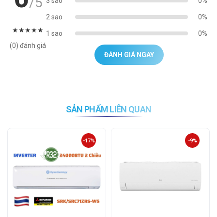
/5
3 sao
0%
2 sao
0%
★
★
★
★
★
1 sao
0%
(0) đánh giá
ĐÁNH GIÁ NGAY
SẢN PHẨM LIÊN QUAN
-17%
-9%