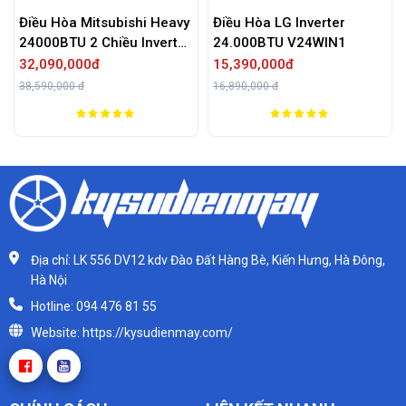
Điều Hòa Mitsubishi Heavy
Điều Hòa LG Inverter
24000BTU 2 Chiều Inverter
24.000BTU V24WIN1
SRK/SRC71ZRS-W5
32,090,000đ
15,390,000đ
38,590,000 đ
16,890,000 đ
Địa chỉ: LK 556 DV12 kdv Đào Đất Hàng Bè, Kiến Hưng, Hà Đông,
Hà Nội
Hotline: 094 476 81 55
Website: https://kysudienmay.com/