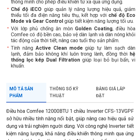
thông minh cho phép điều khiển từ xa qua ứng dụng.
Chế độ iECO
giúp quản lý năng lượng hiệu quả, giảm
thiểu tối đa điện năng tiêu thụ, kết hợp với
chế độ Eco
Mode và Gear Control
giúp tiết kiệm năng lượng tối ưu.
Với lớp phủ chống ăn mòn
Golden Coating
, điều hòa
Comfee có độ bền cao, bảo vệ dàn lạnh và dàn nóng khỏi
tác động của thời tiết, nâng cao tuổi thọ sản phẩm.
Tính năng
Active Clean mode
giúp tự làm sạch dàn
lạnh, đảm bảo không khí luôn trong lành, đồng thời
hệ
thống lọc kép Dual Filtration
giúp loại bỏ bụi bẩn, vi
khuẩn.
MÔ TẢ SẢN
THÔNG SỐ KỸ
BẢNG GIÁ LẮP
PHẨM
THUẬT
ĐẶT
Điều hòa Comfee 12000BTU 1 chiều Inverter CFS-13VGPF
sở hữu nhiều tính năng nổi bật, giúp nâng cao hiệu quả sử
dụng và trải nghiệm người dùng. Với công nghệ Inverter tiết
kiệm năng lượng, khả năng điều khiển thông minh qua ứng