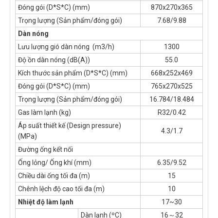
Đóng gói (D*S*C) (mm)
870x270x365
Trọng lượng (Sản phẩm/đóng gói)
7.68/9.88
Dàn nóng
Lưu lượng gió dàn nóng (m3/h)
1300
Độ ồn dàn nóng (dB(A))
55.0
Kích thước sản phẩm (D*S*C) (mm)
668x252x469
Đóng gói (D*S*C) (mm)
765x270x525
Trọng lượng (Sản phẩm/đóng gói)
16.784/18.484
Gas làm lạnh (kg)
R32/0.42
Áp suất thiết kế (Design pressure)
4.3/1.7
(MPa)
Đường ống kết nối
Ống lỏng/ Ống khí (mm)
6.35/9.52
Chiều dài ống tối đa (m)
15
Chênh lệch độ cao tối đa (m)
10
Nhiệt độ làm lạnh
17~30
Dàn lạnh (ºC)
16～32