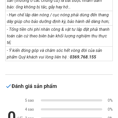
sẵn (thường ở các chung cư) là bắt buộc nhằm đảm
bảo: ống không bị tắc, gẫy hay hở…
- Hạn chế lắp dàn nóng / cục nóng phải dùng đến thang
dây giúp cho bảo dưỡng định kỳ, bảo hành dễ dàng hơn;
- Tổng tiền chi phí nhân công & vật tư lắp đặt phải thanh
toán căn cứ theo biên bản khối lượng nghiệm thu thực
tế;
- Ý kiến đóng góp và chăm sóc hết vòng đời của sản
phẩm Quý khách vui lòng liên hệ :
0369.768.155
Đánh giá sản phẩm
5 sao
0%
4 sao
0%
0