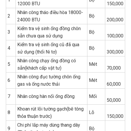
12000 BTU
150,000
Nhân công tháo điều hòa 18000-
2
Bộ
24000 BTU
200,000
Kiểm tra vệ sinh ống đồng chôn
3
Bộ
sẵn chưa qua sử dụng
100,000
Kiểm tra vệ sinh ống cũ đã qua
4
Bộ
sử dụng (thổi Ni tơ)
300,000
Nhân công chạy ống đồng có
5
Mét
sẵn(khách cấp vật tư)
70,000
Nhân công đục tường chôn ống
6
Mét
gas và ống nước thải
60,000
7
Nhân công hàn nối ống đồng
Mối
50,000
Khoan rút lõi tường gạch(bê tông
8
Lỗ
thỏa thuận trước)
150,000
Chi phí lắp máy dùng thang dây
9
Bộ