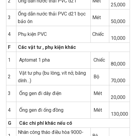
2
Ống dẫn nước thải PVC d21
Mét
25,000
Ống dẫn nước thải PVC d21 bọc
3
Mét
bảo ôn
50,000
4
Phụ kiện PVC
Chiếc
10,000
F
Các vật tư , phụ kiện khác
1
Aptomat 1 pha
Chiếc
80,000
Vật tư phụ (bu lông, vít nở, băng
2
Bộ
dính…)
70,000
3
Ống gen đi dây điện
Mét
20,000
4
Ống gen đi ống đồng
Mét
130,000
G
Các chi phí khác nếu có
Nhân công tháo điều hòa 9000-
1
Bộ