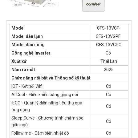
Model
CFS-13VGP
Model dàn lạnh
CFS-13VGPF
Model dàn nóng
CFS-13VGPC
Công nghệ Inverter
Có
Xuất xứ
Thái Lan
Năm ra mắt
2025
Chức năng nổi bật và Thông số kỹ thuật
IOT - Kết nối Wifi
Có
AI Cool - Điều khiển bằng giọng nói
Có
iECO - Quản lý điện năng tiêu thụ qua
Có
ứng dụng
Sleep Curve - Chương trình chăm sóc
Có
giấc ngủ
Follow me - Cảm biến nhiệt độ
Có