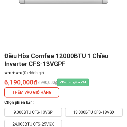
Điều Hòa Comfee 12000BTU 1 Chiều
Inverter CFS-13VGPF
★
★
★
★
★
(0) đánh giá
6,190,000đ
8,990,000₫
Đã bao gồm VAT
THÊM VÀO GIỎ HÀNG
Chọn phiên bản:
9.000BTU CFS-10VGP
18.000BTU CFS-18VGX
24.000BTU CFS-25VGX