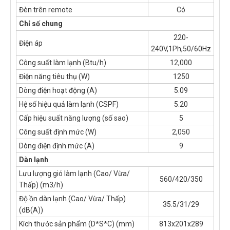
Đèn trên remote
Có
Chỉ số chung
220-
Điện áp
240V,1Ph,50/60Hz
Công suất làm lạnh (Btu/h)
12,000
Điện năng tiêu thụ (W)
1250
Dòng điện hoạt động (A)
5.09
Hệ số hiệu quả làm lạnh (CSPF)
5.20
Cấp hiệu suất năng lượng (số sao)
5
Công suất định mức (W)
2,050
Dòng điện định mức (A)
9
Dàn lạnh
Lưu lượng gió làm lạnh (Cao/ Vừa/
560/420/350
Thấp) (m3/h)
Độ ồn dàn lạnh (Cao/ Vừa/ Thấp)
35.5/31/29
(dB(A))
Kích thước sản phẩm (D*S*C) (mm)
813x201x289