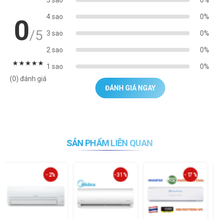
5 sao
0%
4 sao
0%
0
/5
3 sao
0%
2 sao
0%
★
★
★
★
★
1 sao
0%
(0) đánh giá
ĐÁNH GIÁ NGAY
SẢN PHẨM LIÊN QUAN
-2%
-31%
-17%
-9