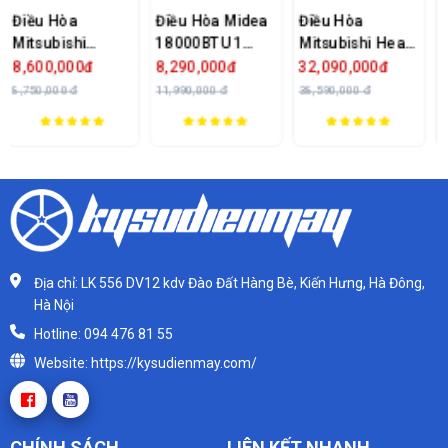
Điều Hòa Midea
Điều Hòa
Điều Hòa LG
18000BTU 1
Mitsubishi Heavy
Inverter
Chiều MSAFII-
24000BTU 2
24.000BTU
đ
8,290,000đ
32,090,000đ
15,390,000đ
MSY-
18CRN8
Chiều Inverter
V24WIN1
11,990,000 đ
38,590,000 đ
16,890,000 đ
SRK/SRC71ZRS-
W5
Địa chỉ: LK 556 DV12 kdv Đào Đất Hàng Bè, Kiến Hưng, Hà Đông,
Hà Nội
Hotline: 094 476 81 55
Website: https://kysudienmay.com/
CHÍNH SÁCH
LIÊN KẾT NHANH