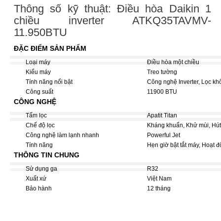
Thông số kỹ thuật: Điều hòa Daikin 1
chiều inverter ATKQ35TAVMV-
11.950BTU
ĐẶC ĐIỂM SẢN PHẨM
Loại máy
Điều hòa một chiều
Kiểu máy
Treo tường
Tính năng nổi bật
Công nghệ Inverter, Lọc kh
Công suất
11900 BTU
CÔNG NGHỆ
Tấm lọc
Apatit Titan
Chế độ lọc
Kháng khuẩn, Khử mùi, Hú
Công nghệ làm lạnh nhanh
Powerful Jet
Tính năng
Hẹn giờ bật tắt máy, Hoạt 
THÔNG TIN CHUNG
Sử dụng ga
R32
Xuất xứ
Việt Nam
Bảo hành
12 tháng