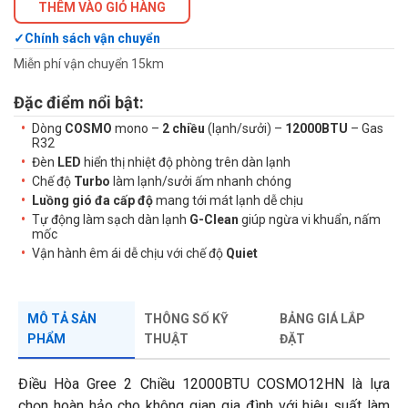
THÊM VÀO GIỎ HÀNG
Chính sách vận chuyển
Miễn phí vận chuyển 15km
Đặc điểm nổi bật:
Dòng
COSMO
mono –
2 chiều
(lạnh/sưởi) –
12000BTU
– Gas
R32
Đèn
LED
hiển thị nhiệt độ phòng trên dàn lạnh
Chế độ
Turbo
làm lạnh/sưởi ấm nhanh chóng
Luồng gió đa cấp độ
mang tới mát lạnh dễ chịu
Tự động làm sạch dàn lạnh
G-Clean
giúp ngừa vi khuẩn, nấm
mốc
Vận hành êm ái dễ chịu với chế độ
Quiet
MÔ TẢ SẢN
THÔNG SỐ KỸ
BẢNG GIÁ LẮP
PHẨM
THUẬT
ĐẶT
Điều Hòa Gree 2 Chiều 12000BTU COSMO12HN là lựa
chọn hoàn hảo cho không gian gia đình với hiệu suất làm