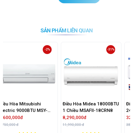
SẢN PHẨM LIÊN QUAN
-31%
-17%
Điều Hòa Midea 18000BTU
Điều Hòa Mitsubishi Heavy
1 Chiều MSAFII-18CRN8
24000BTU 2 Chiều Inverter
SRK/SRC71ZRS-W5
8,290,000đ
32,090,000đ
11,990,000 đ
38,590,000 đ