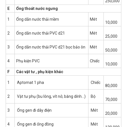
250,000
E
Ống thoát nước ngưng
1
Ống dẫn nước thải mềm
Mét
10,000
2
Ống dẫn nước thải PVC d21
Mét
25,000
3
Ống dẫn nước thải PVC d21 bọc bảo ôn
Mét
50,000
4
Phụ kiện PVC
Chiếc
10,000
F
Các vật tư , phụ kiện khác
1
Aptomat 1 pha
Chiếc
80,000
2
Vật tư phụ (bu lông, vít nở, băng dính…)
Bộ
70,000
3
Ống gen đi dây điện
Mét
20,000
4
Ống gen đi ống đồng
Mét