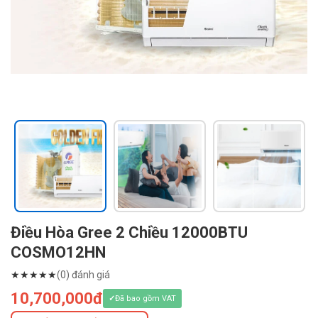
Điều Hòa Gree 2 Chiều 12000BTU
COSMO12HN
★
★
★
★
★
(0) đánh giá
10,700,000đ
Đã bao gồm VAT