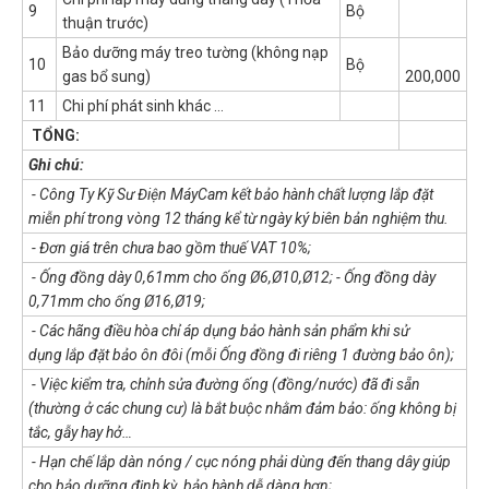
9
Bộ
thuận trước)
Bảo dưỡng máy treo tường (không nạp
10
Bộ
gas bổ sung)
200,000
11
Chi phí phát sinh khác …
TỔNG:
Ghi chú:
- Công Ty Kỹ Sư Điện MáyCam kết bảo hành chất lượng lắp đặt
miễn phí trong vòng 12 tháng kể từ ngày ký biên bản nghiệm thu.
- Đơn giá trên chưa bao gồm thuế VAT 10%;
- Ống đồng dày 0,61mm cho ống Ø6,Ø10,Ø12; - Ống đồng dày
0,71mm cho ống Ø16,Ø19;
- Các hãng điều hòa chỉ áp dụng bảo hành sản phẩm khi sử
dụng lắp đặt bảo ôn đôi (mỗi Ống đồng đi riêng 1 đường bảo ôn);
- Việc kiểm tra, chỉnh sửa đường ống (đồng/nước) đã đi sẵn
(thường ở các chung cư) là bắt buộc nhằm đảm bảo: ống không bị
tắc, gẫy hay hở…
- Hạn chế lắp dàn nóng / cục nóng phải dùng đến thang dây giúp
cho bảo dưỡng định kỳ, bảo hành dễ dàng hơn;