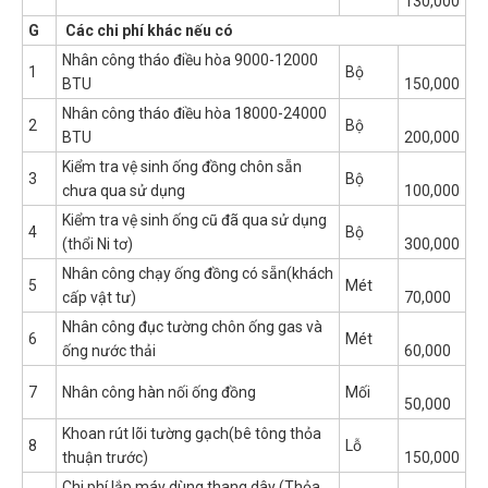
130,000
G
Các chi phí khác nếu có
Nhân công tháo điều hòa 9000-12000
1
Bộ
BTU
150,000
Nhân công tháo điều hòa 18000-24000
2
Bộ
BTU
200,000
Kiểm tra vệ sinh ống đồng chôn sẵn
3
Bộ
chưa qua sử dụng
100,000
Kiểm tra vệ sinh ống cũ đã qua sử dụng
4
Bộ
(thổi Ni tơ)
300,000
Nhân công chạy ống đồng có sẵn(khách
5
Mét
cấp vật tư)
70,000
Nhân công đục tường chôn ống gas và
6
Mét
ống nước thải
60,000
7
Nhân công hàn nối ống đồng
Mối
50,000
Khoan rút lõi tường gạch(bê tông thỏa
8
Lỗ
thuận trước)
150,000
Chi phí lắp máy dùng thang dây (Thỏa