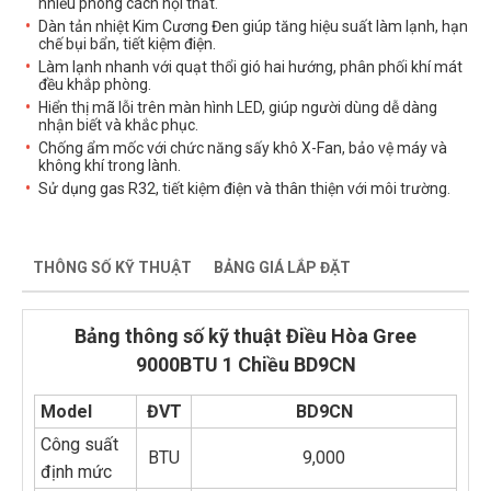
nhiều phong cách nội thất.
Dàn tản nhiệt Kim Cương Đen giúp tăng hiệu suất làm lạnh, hạn
chế bụi bẩn, tiết kiệm điện.
Làm lạnh nhanh với quạt thổi gió hai hướng, phân phối khí mát
đều khắp phòng.
Hiển thị mã lỗi trên màn hình LED, giúp người dùng dễ dàng
nhận biết và khắc phục.
Chống ẩm mốc với chức năng sấy khô X-Fan, bảo vệ máy và
không khí trong lành.
Sử dụng gas R32, tiết kiệm điện và thân thiện với môi trường.
THÔNG SỐ KỸ THUẬT
BẢNG GIÁ LẮP ĐẶT
Bảng thông số kỹ thuật Điều Hòa Gree
9000BTU 1 Chiều BD9CN
Model
ĐVT
BD9CN
Công suất
BTU
9,000
định mức