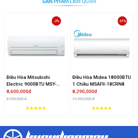
SẢN PHẨM LIÊN QUAN
-2%
-31%
Điều Hòa Mitsubishi
Điều Hòa Midea 18000BTU
Electric 9000BTU MSY-
1 Chiều MSAFII-18CRN8
JW25VF
8,600,000đ
8,290,000đ
8,750,000 đ
11,990,000 đ