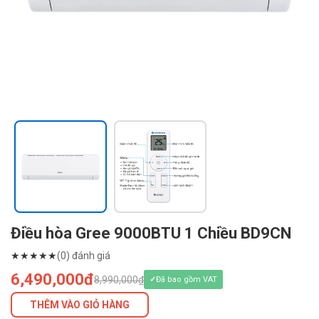
Điều hòa Gree 9000BTU 1 Chiều BD9CN
★
★
★
★
★
(0) đánh giá
6,490,000đ
8,990,000₫
Đã bao gồm VAT
THÊM VÀO GIỎ HÀNG