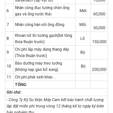
sẵn(khách cấp vật tư)
70,000
Nhân công đục tường chôn ống
6
Mét
gas và ống nước thải
60,000
7
Nhân công hàn nối ống đồng
Mối
50,000
Khoan rút lõi tường gạch(bê tông
8
Lỗ
thỏa thuận trước)
150,000
Chi phí lắp máy dùng thang dây
9
Bộ
(Thỏa thuận trước)
Bảo dưỡng máy treo tường
10
Bộ
(không nạp gas bổ sung)
200,000
11
Chi phí phát sinh khác …
TỔNG:
Ghi chú:
- Công Ty Kỹ Sư Điện Máy Cam kết bảo hành chất lượng
lắp đặt miễn phí trong vòng 12 tháng kể từ ngày ký biên
bản nghiệm thu.