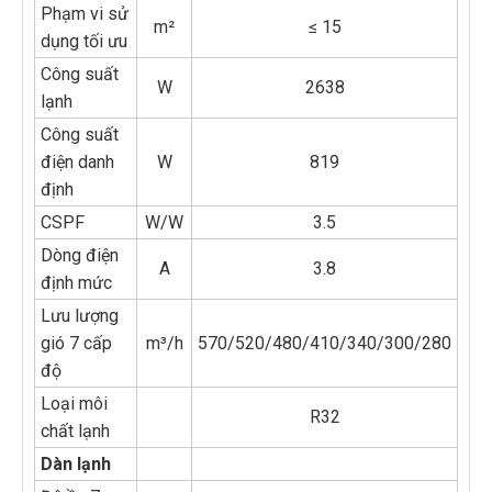
Phạm vi sử
m²
≤ 15
dụng tối ưu
Công suất
W
2638
lạnh
Công suất
điện danh
W
819
định
CSPF
W/W
3.5
Dòng điện
A
3.8
định mức
Lưu lượng
gió 7 cấp
m³/h
570/520/480/410/340/300/280
độ
Loại môi
R32
chất lạnh
Dàn lạnh