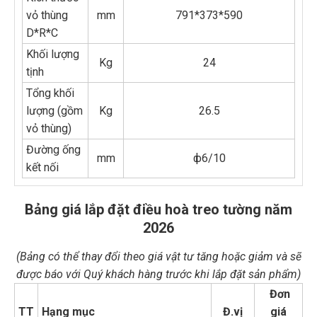
vỏ thùng
mm
791*373*590
D*R*C
Khối lượng
Kg
24
tịnh
Tổng khối
lượng (gồm
Kg
26.5
vỏ thùng)
Đường ống
mm
ф6/10
kết nối
Bảng giá lắp đặt điều hoà treo tường năm
2026
(Bảng có thể thay đổi theo giá vật tư tăng hoặc giảm và sẽ
được báo với Quý khách hàng trước khi lắp đặt sản phẩm)
Đơn
TT
Hạng mục
Đ.vị
giá