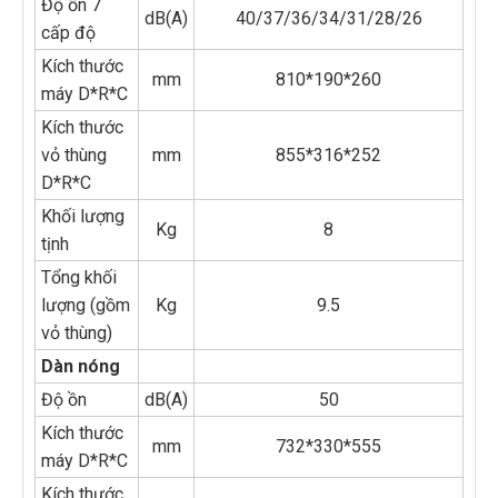
Độ ồn 7
dB(A)
40/37/36/34/31/28/26
cấp độ
Kích thước
mm
810*190*260
máy D*R*C
Kích thước
vỏ thùng
mm
855*316*252
D*R*C
Khối lượng
Kg
8
tịnh
Tổng khối
lượng (gồm
Kg
9.5
vỏ thùng)
Dàn nóng
Độ ồn
dB(A)
50
Kích thước
mm
732*330*555
máy D*R*C
Kích thước