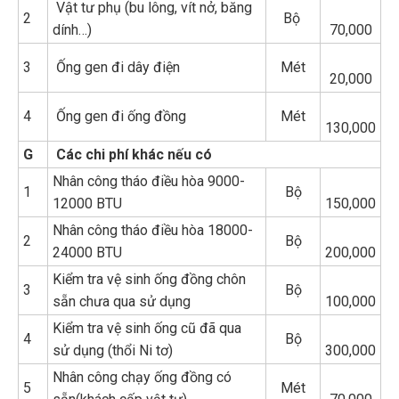
Vật tư phụ (bu lông, vít nở, băng
2
Bộ
dính…)
70,000
3
Ống gen đi dây điện
Mét
20,000
4
Ống gen đi ống đồng
Mét
130,000
G
Các chi phí khác nếu có
Nhân công tháo điều hòa 9000-
1
Bộ
12000 BTU
150,000
Nhân công tháo điều hòa 18000-
2
Bộ
24000 BTU
200,000
Kiểm tra vệ sinh ống đồng chôn
3
Bộ
sẵn chưa qua sử dụng
100,000
Kiểm tra vệ sinh ống cũ đã qua
4
Bộ
sử dụng (thổi Ni tơ)
300,000
Nhân công chạy ống đồng có
5
Mét