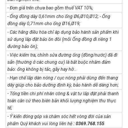
- Đơn giá trên chưa bao gồm thuế VAT 10%;
- Ống đồng dày 0,61mm cho ống Ø6,Ø10,Ø12; - Ống
đồng dày 0,71mm cho ống Ø16,Ø19;
- Các hãng điều hòa chỉ áp dụng bảo hành sản phẩm khi
sử dụng lắp đặt bảo ôn đôi (mỗi Ống đồng đi riêng 1
đường bảo ôn);
- Việc kiểm tra, chỉnh sửa đường ống (đồng/nước) đã đi
sẵn (thường ở các chung cư) là bắt buộc nhằm đảm
bảo: ống không bị tắc, gẫy hay hở…
- Hạn chế lắp dàn nóng / cục nóng phải dùng đến thang
dây giúp cho bảo dưỡng định kỳ, bảo hành dễ dàng hơn;
- Tổng tiền chi phí nhân công & vật tư lắp đặt phải thanh
toán căn cứ theo biên bản khối lượng nghiệm thu thực
tế;
- Ý kiến đóng góp và chăm sóc hết vòng đời của sản
phẩm Quý khách vui lòng liên hệ :
0369.768.155