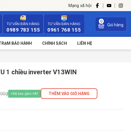
Mạng xã hội
0
TƯ VẤN BÁN HÀNG
TƯ VẤN BÁN HÀNG
Giỏ hàng
0989 783 155
0961 768 155
TRẠM BẢO HÀNH
CHÍNH SÁCH
LIÊN HỆ
U 1 chiều inverter V13WIN
000₫
THÊM VÀO GIỎ HÀNG
Đã bao gồm VAT