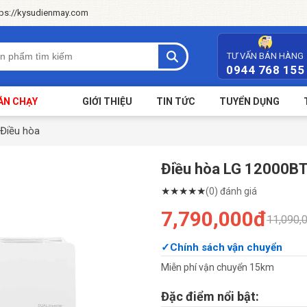
tps://kysudienmay.com
TƯ VẤN BÁN HÀNG
0944 768 155
ÁN CHẠY
GIỚI THIỆU
TIN TỨC
TUYỂN DỤNG
Điều hòa
Điều hòa LG 12000BT
★
★
★
★
★
(0) đánh giá
7,790,000đ
11,090,
Chính sách vận chuyển
Miễn phí vận chuyển 15km
Đặc điểm nổi bật: