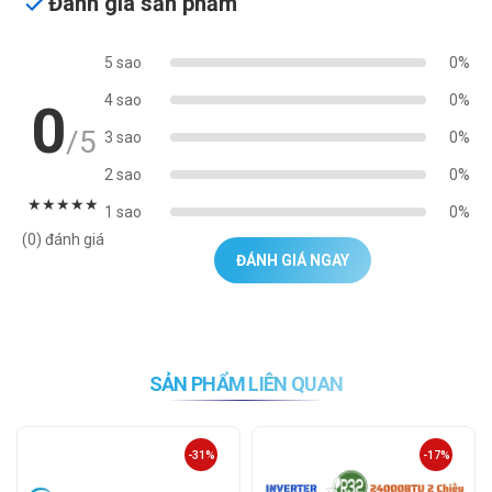
Đánh giá sản phẩm
5 sao
0%
4 sao
0%
0
/5
3 sao
0%
2 sao
0%
★
★
★
★
★
1 sao
0%
(0) đánh giá
ĐÁNH GIÁ NGAY
SẢN PHẨM LIÊN QUAN
-31%
-17%
-9