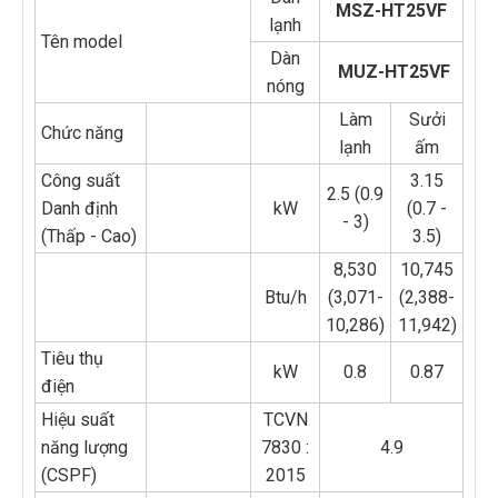
MSZ-HT25VF
lạnh
Tên model
Dàn
MUZ-HT25VF
nóng
Làm
Sưởi
Chức năng
lạnh
ấm
Công suất
3.15
2.5 (0.9
Danh định
kW
(0.7 -
- 3)
(Thấp - Cao)
3.5)
8,530
10,745
Btu/h
(3,071-
(2,388-
10,286)
11,942)
Tiêu thụ
kW
0.8
0.87
điện
Hiệu suất
TCVN
năng lượng
7830 :
4.9
(CSPF)
2015