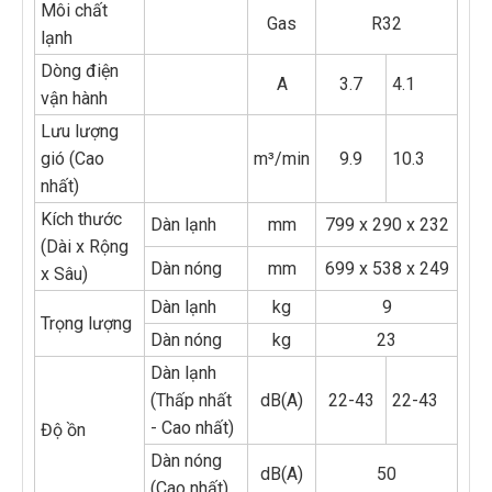
Môi chất
Gas
R32
lạnh
Dòng điện
A
3.7
4.1
vận hành
Lưu lượng
gió (Cao
m³/min
9.9
10.3
nhất)
Kích thước
Dàn lạnh
mm
799 x 290 x 232
(Dài x Rộng
Dàn nóng
mm
699 x 538 x 249
x Sâu)
Dàn lạnh
kg
9
Trọng lượng
Dàn nóng
kg
23
Dàn lạnh
(Thấp nhất
dB(A)
22-43
22-43
- Cao nhất)
Độ ồn
Dàn nóng
dB(A)
50
(Cao nhất)