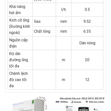
Khả năng
l/h
0.5
hút ẩm
Kích cỡ ống
Gas
mm
9.52
(Đường kính
Chất lỏng
mm
6.35
ngoài)
Nguồn cấp
Dàn nóng
điện
Độ dài
đường ống
m
20
tối đa
Chênh lệch
độ cao tối
m
12
đa