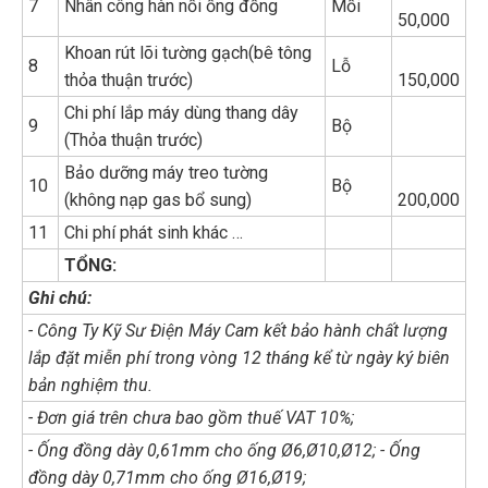
7
Nhân công hàn nối ống đồng
Mối
50,000
Khoan rút lõi tường gạch(bê tông
8
Lỗ
thỏa thuận trước)
150,000
Chi phí lắp máy dùng thang dây
9
Bộ
(Thỏa thuận trước)
Bảo dưỡng máy treo tường
10
Bộ
(không nạp gas bổ sung)
200,000
11
Chi phí phát sinh khác …
TỔNG:
Ghi chú:
- Công Ty Kỹ Sư Điện Máy Cam kết bảo hành chất lượng
lắp đặt miễn phí trong vòng 12 tháng kể từ ngày ký biên
bản nghiệm thu.
- Đơn giá trên chưa bao gồm thuế VAT 10%;
- Ống đồng dày 0,61mm cho ống Ø6,Ø10,Ø12; - Ống
đồng dày 0,71mm cho ống Ø16,Ø19;