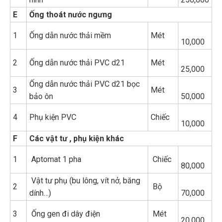
E
Ống thoát nước ngưng
1
Ống dẫn nước thải mềm
Mét
10,000
2
Ống dẫn nước thải PVC d21
Mét
25,000
Ống dẫn nước thải PVC d21 bọc
3
Mét
bảo ôn
50,000
4
Phụ kiện PVC
Chiếc
10,000
F
Các vật tư , phụ kiện khác
1
Aptomat 1 pha
Chiếc
80,000
Vật tư phụ (bu lông, vít nở, băng
2
Bộ
dính…)
70,000
3
Ống gen đi dây điện
Mét
20,000