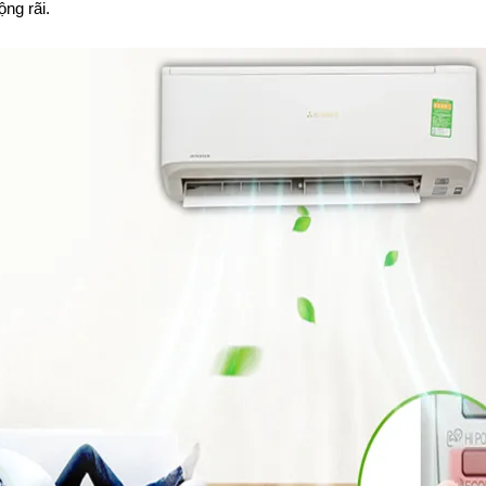
ộng rãi.