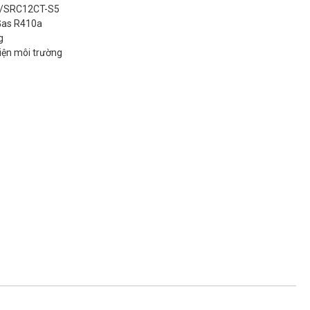
RK/SRC12CT-S5
 Gas R410a
g
hiện môi trường