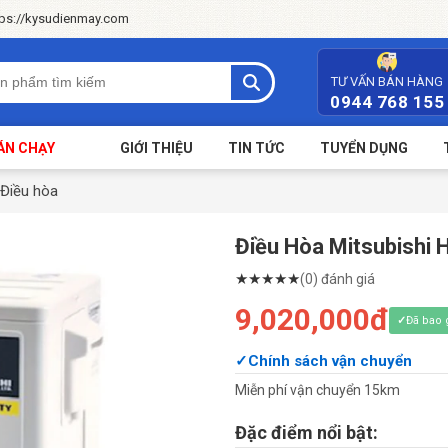
tps://kysudienmay.com
TƯ VẤN BÁN HÀNG
0944 768 155
ÁN CHẠY
GIỚI THIỆU
TIN TỨC
TUYỂN DỤNG
Điều hòa
Điều Hòa Mitsubishi
★
★
★
★
★
(0) đánh giá
9,020,000đ
Đã bao
Chính sách vận chuyển
Miễn phí vận chuyển 15km
Đặc điểm nổi bật: