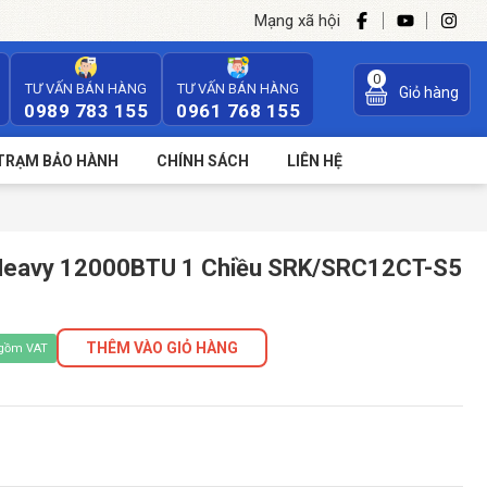
Mạng xã hội
0
TƯ VẤN BÁN HÀNG
TƯ VẤN BÁN HÀNG
Giỏ hàng
0989 783 155
0961 768 155
TRẠM BẢO HÀNH
CHÍNH SÁCH
LIÊN HỆ
 Heavy 12000BTU 1 Chiều SRK/SRC12CT-S5
THÊM VÀO GIỎ HÀNG
 gồm VAT