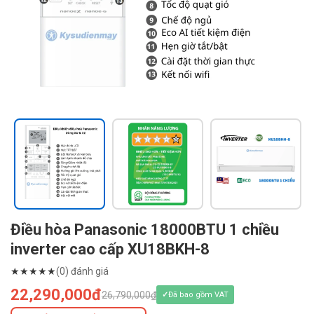
Điều hòa Panasonic 18000BTU 1 chiều
inverter cao cấp XU18BKH-8
★
★
★
★
★
(0) đánh giá
22,290,000đ
26,790,000₫
Đã bao gồm VAT