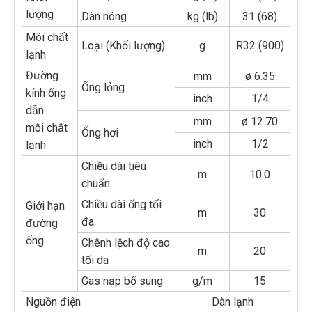
lượng
Dàn nóng
kg (lb)
31 (68)
Môi chất
Loại (Khối lượng)
g
R32 (900)
lạnh
Đường
mm
ø 6.35
Ống lỏng
kính ống
inch
1/4
dẫn
mm
ø 12.70
môi chất
Ống hơi
inch
1/2
lạnh
Chiều dài tiêu
m
10.0
chuẩn
Chiều dài ống tối
Giới hạn
m
30
đa
đường
ống
Chênh lệch độ cao
m
20
tối da
Gas nạp bố sung
g/m
15
Nguồn điện
Dàn lạnh