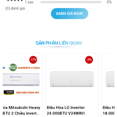
★
★
★
★
★
1 sao
0%
(0) đánh giá
ĐÁNH GIÁ NGAY
SẢN PHẨM LIÊN QUAN
-9%
-9%
Điều Hòa LG Inverter
Điều Hòa LG Inverter
24.000BTU V24WIN1
18.000BTU V18WIN1