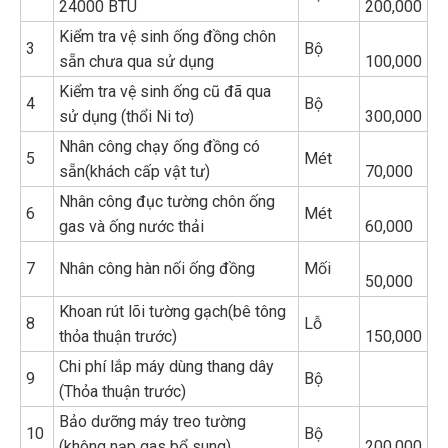
24000 BTU
200,000
Kiểm tra vệ sinh ống đồng chôn
3
Bộ
sẵn chưa qua sử dụng
100,000
Kiểm tra vệ sinh ống cũ đã qua
4
Bộ
sử dụng (thổi Ni tơ)
300,000
Nhân công chạy ống đồng có
5
Mét
sẵn(khách cấp vật tư)
70,000
Nhân công đục tường chôn ống
6
Mét
gas và ống nước thải
60,000
7
Nhân công hàn nối ống đồng
Mối
50,000
Khoan rút lõi tường gạch(bê tông
8
Lỗ
thỏa thuận trước)
150,000
Chi phí lắp máy dùng thang dây
9
Bộ
(Thỏa thuận trước)
Bảo dưỡng máy treo tường
10
Bộ
(không nạp gas bổ sung)
200,000