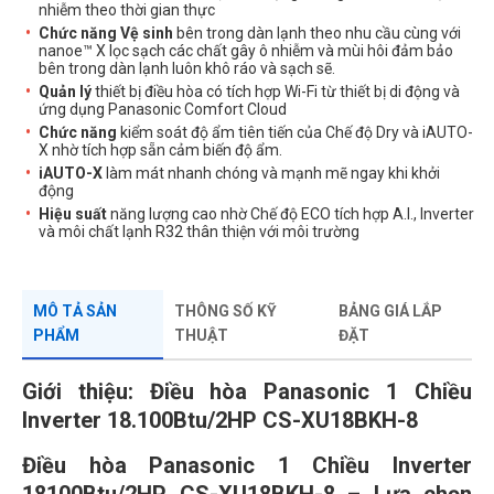
nhiễm theo thời gian thực
Chức năng Vệ sinh
bên trong dàn lạnh theo nhu cầu cùng với
nanoe™ X lọc sạch các chất gây ô nhiễm và mùi hôi đảm bảo
bên trong dàn lạnh luôn khô ráo và sạch sẽ.
Quản lý
thiết bị điều hòa có tích hợp Wi-Fi từ thiết bị di động và
ứng dụng Panasonic Comfort Cloud
Chức năng
kiểm soát độ ẩm tiên tiến của Chế độ Dry và iAUTO-
X nhờ tích hợp sẵn cảm biến độ ẩm.
iAUTO-X
làm mát nhanh chóng và mạnh mẽ ngay khi khởi
động
Hiệu suất
năng lượng cao nhờ Chế độ ECO tích hợp A.I., Inverter
và môi chất lạnh R32 thân thiện với môi trường
MÔ TẢ SẢN
THÔNG SỐ KỸ
BẢNG GIÁ LẮP
PHẨM
THUẬT
ĐẶT
Giới thiệu: Điều hòa Panasonic 1 Chiều
Inverter 18.100Btu/2HP CS-XU18BKH-8
Điều hòa Panasonic 1 Chiều Inverter