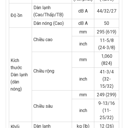
Dàn lạnh
dB A
44/32/27
(Cao/Thấp/TB)
Độ ồn
Dân nóng (Cao)
dB A
50
mm
295 (619)
Chiều cao
11-5/8
inch
(24-3/8)
1,060
mm
Kích
(824)
thước
Chiều rộng
41-3/4
Dàn lạnh
inch
(32-
(dàn
15/32)
nóng)
mm
249 (299)
9-13/16
Chiều sâu
inch
(11-
25/32)
Dàn lạnh
kg (lb)
12 (26)
Khối