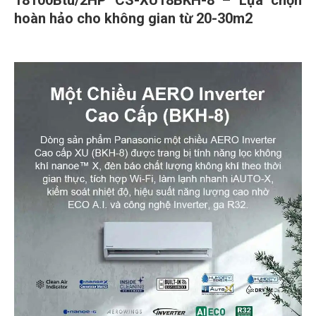
18100Btu/2HP CS-XU18BKH-8 – Lựa chọn
hoàn hảo cho không gian từ 20-30m2