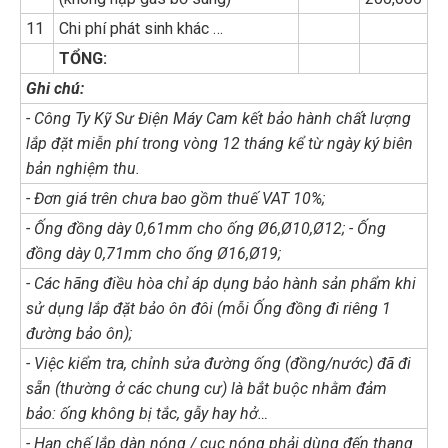
11
Chi phí phát sinh khác …
TỔNG:
Ghi chú:
- Công Ty Kỹ Sư Điện Máy Cam kết bảo hành chất lượng
lắp đặt miễn phí trong vòng 12 tháng kể từ ngày ký biên
bản nghiệm thu.
- Đơn giá trên chưa bao gồm thuế VAT 10%;
- Ống đồng dày 0,61mm cho ống Ø6,Ø10,Ø12; - Ống
đồng dày 0,71mm cho ống Ø16,Ø19;
- Các hãng điều hòa chỉ áp dụng bảo hành sản phẩm khi
sử dụng lắp đặt bảo ôn đôi (mỗi Ống đồng đi riêng 1
đường bảo ôn);
- Việc kiểm tra, chỉnh sửa đường ống (đồng/nước) đã đi
sẵn (thường ở các chung cư) là bắt buộc nhằm đảm
bảo: ống không bị tắc, gẫy hay hở…
- Hạn chế lắp dàn nóng / cục nóng phải dùng đến thang