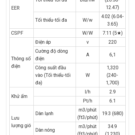
12.47)
EER
4.02 (6.04-
Tối thiểu-tối đa
W/w
3.65)
CSPF
W/W
7.11 (5★)
Điện áp
v
220
Cường độ dòng
A
6,1
Thông số
điện
điện
Công suất đầu
1,320
vào (Tối thiểu-tối
W
(240-
đa)
1,700)
l/h
2.9
Khử ẩm
Pt/h
6.1
m3/phút
Dàn lạnh
19.3 (680)
(ft3/phút)
Lưu
lượng gió
m3/phút
34.9
Dàn nóng
(ft3/phút)
(1,230)