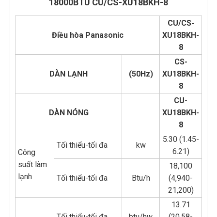
18000BTU CU/CS-XU18BKH-8
CU/CS-
Điều hòa Panasonic
XU18BKH-
8
CS-
DÀN LẠNH
(50Hz)
XU18BKH-
8
CU-
DÀN NÓNG
XU18BKH-
8
5.30 (1.45-
Tối thiểu-tối đa
kw
6.21)
Công
suất làm
18,100
lạnh
Tối thiểu-tối đa
Btu/h
(4,940-
21,200)
13.71
Tối thiểu-tối đa
btu/hw
(20.58-