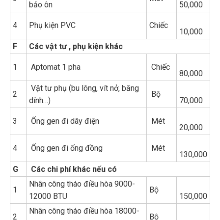
bảo ôn
50,000
4
Phụ kiện PVC
Chiếc
10,000
F
Các vật tư , phụ kiện khác
1
Aptomat 1 pha
Chiếc
80,000
Vật tư phụ (bu lông, vít nở, băng
2
Bộ
dính…)
70,000
3
Ống gen đi dây điện
Mét
20,000
4
Ống gen đi ống đồng
Mét
130,000
G
Các chi phí khác nếu có
Nhân công tháo điều hòa 9000-
1
Bộ
12000 BTU
150,000
Nhân công tháo điều hòa 18000-
2
Bộ