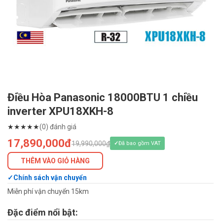
Điều Hòa Panasonic 18000BTU 1 chiều
inverter XPU18XKH-8
★
★
★
★
★
(0) đánh giá
17,890,000đ
19,990,000₫
Đã bao gồm VAT
THÊM VÀO GIỎ HÀNG
Chính sách vận chuyển
Miễn phí vận chuyển 15km
Đặc điểm nổi bật: