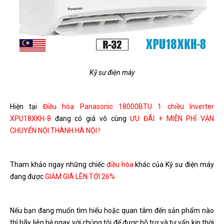
Kỹ sư điện máy
Hiện tại
Điều hòa Panasonic 18000BTU 1 chiều Inverter
XPU18XKH-8
đang có giá vô cùng
ƯU ĐÃI + MIỄN PHÍ VẬN
CHUYỂN NỘI THÀNH HÀ NỘI !
Tham khảo ngay những chiếc
điều hòa
khác của Kỹ sư điện máy
đang được
GIẢM GIÁ LÊN TỚI 26%
Nếu bạn đang muốn tìm hiểu hoặc quan tâm đến sản phẩm nào
thì hãy liên hệ ngay với chúng tôi để được hỗ trợ và tư vấn kịp thời