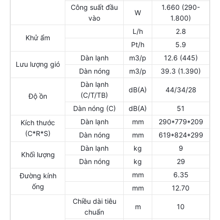
Công suất đầu
1.660 (290-
W
vào
1.800)
L/h
2.8
Khử ẩm
Pt/h
5.9
Dàn lạnh
m3/p
12.6 (445)
Lưu lượng gió
Dàn nóng
m3/p
39.3 (1.390)
Dàn lạnh
dB(A)
44/34/28
(C/T/TB)
Độ ồn
Dàn nóng (C)
dB(A)
51
Dàn lạnh
mm
290*779*209
Kích thước
(C*R*S)
Dàn nóng
mm
619*824*299
Dàn lạnh
kg
9
Khối lượng
Dàn nóng
kg
29
mm
6.35
Đường kính
ống
mm
12.70
Chiều dài tiêu
m
10
chuẩn