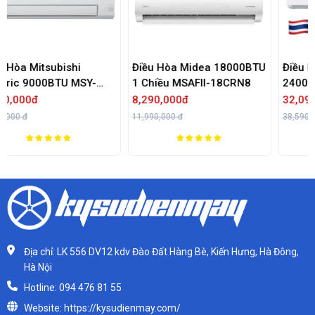
Điều Hòa Midea 18000BTU
Điều Hòa Mitsubishi Heavy
1 Chiều MSAFII-18CRN8
24000BTU 2 Chiều Inverter
SRK/SRC71ZRS-W5
8,290,000đ
32,090,000đ
11,990,000 đ
38,590,000 đ
Địa chỉ: LK 556 DV12 kdv Đào Đất Hàng Bè, Kiến Hưng, Hà Đông,
Hà Nội
Hotline: 094 476 81 55
Website: https://kysudienmay.com/