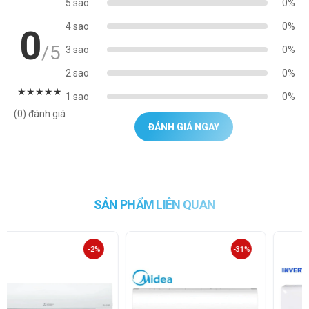
5 sao
0%
4 sao
0%
0
/5
3 sao
0%
2 sao
0%
★
★
★
★
★
1 sao
0%
(0) đánh giá
ĐÁNH GIÁ NGAY
SẢN PHẨM LIÊN QUAN
-31%
-17%