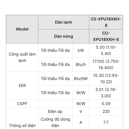
CS-XPU18XKH-
Dàn lạnh
8
Model
CU-
Dàn nóng
XPU18XKH-8
5.00 (1.10-
Tối thiểu-Tối đa
kW
5.40)
Công suất làm
lạnh
17.100 (3.750-
Tối thiểu-Tối đa
Btu/h
18.400)
10.30 (12.93-
Tối thiểu-Tối đa
Btu/hW
10.22)
EER
3.01 (3.79-
Tối thiểu-Tối đa
W/W
3.00)
CSPF
W/W
5.09
Điện áp
V
220
Cường độ dòng
A
7.7
Thông số điện
điện