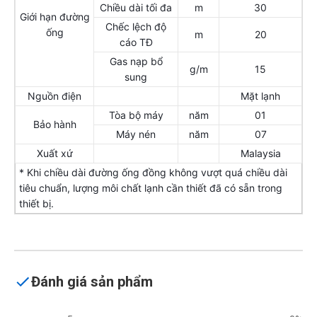
Chiều dài tối đa
m
30
Giới hạn đường
Chếc lệch độ
ống
m
20
cáo TĐ
Gas nạp bổ
g/m
15
sung
Nguồn điện
Mặt lạnh
Tòa bộ máy
năm
01
Bảo hành
Máy nén
năm
07
Xuất xứ
Malaysia
* Khi chiều dài đường ống đồng không vượt quá chiều dài
tiêu chuẩn, lượng môi chất lạnh cần thiết đã có sẵn trong
thiết bị.
Đánh giá sản phẩm