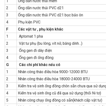
1
Ống dẫn nước thải mềm
2
Ống dẫn nước thải PVC d21
3
Ống dẫn nước thải PVC d21 bọc bảo ôn
4
Phụ kiện PVC
F
Các vật tư , phụ kiện khác
1
Aptomat 1 pha
2
Vật tư phụ (bu lông, vít nở, băng dính…)
3
Ống gen đi dây điện
4
Ống gen đi ống đồng
G
Các chi phí khác nếu có
1
Nhân công tháo điều hòa 9000-12000 BTU
2
Nhân công tháo điều hòa 18000-24000 BTU
3
Kiểm tra vệ sinh ống đồng chôn sẵn chưa qua sử dụ
4
Kiểm tra vệ sinh ống cũ đã qua sử dụng (thổi Ni tơ)
5
Nhân công chạy ống đồng có sẵn(khách cấp vật tư)