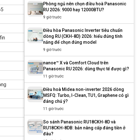
Phòng ngủ nên chọn điều hoà Panasonic
65
RU 2026: 9000 hay 12000BTU?
9 giờ trước
Điều hòa Panasonic Inverter tiêu chuẩn
dòng RU (CKH-8D) 2026: hiểu đúng tính
fin
năng để chọn đúng model
9 giờ trước
nanoe™ X và Comfort Cloud trên
Panasonic RU 2026: dùng thực tế được gì?
11 giờ trước
ộng
Điều hoà Midea non-inverter 2026 dòng
MSFQ: Turbo, I-Clean, TU1, Graphene có gì
đáng chú ý?
11 giờ trước
So sánh Panasonic RU18CKH-8D và
RU18CKH-8DB: bản nâng cấp đáng tiền ở
đâu?