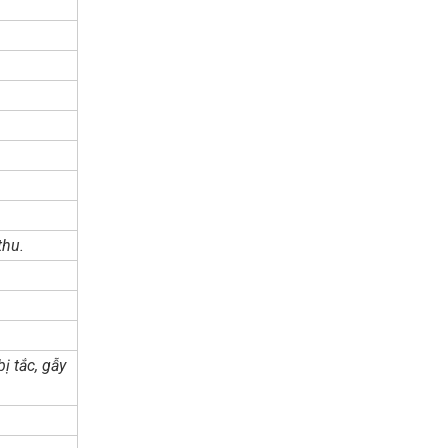
thu.
ị tắc, gẫy