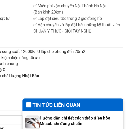
✅ Miễn phí vận chuyển Nội Thành Hà Nội
(Bán kính 20km)
vật tư
✅ Lắp đặt siêu tốc trong 2 giờ đồng hồ
✅ Vận chuyển và lắp đặt bởi những kỹ thuật viên
CHUẨN Ý THỨC - GIỎI TAY NGHỀ
ó công suất 12000BTU lắp cho phòng đến 20m2
t kiệm điện năng tối ưu
anh chóng
ộ C
o chất lượng
Nhật Bản
TIN TỨC LIÊN QUAN
Hướng dẫn chi tiết cách tháo điều hòa
Mitsubishi đúng chuẩn
er