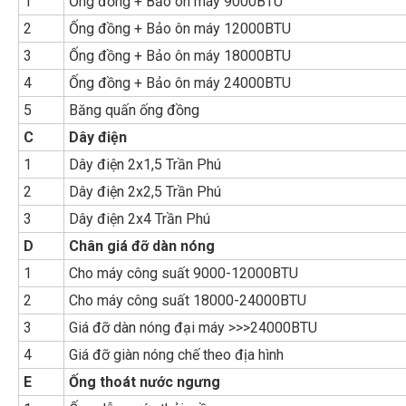
1
Ống đồng + Bảo ôn máy 9000BTU
2
Ống đồng + Bảo ôn máy 12000BTU
3
Ống đồng + Bảo ôn máy 18000BTU
4
Ống đồng + Bảo ôn máy 24000BTU
5
Băng quấn ống đồng
C
Dây điện
1
Dây điện 2x1,5 Trần Phú
2
Dây điện 2x2,5 Trần Phú
3
Dây điện 2x4 Trần Phú
D
Chân giá đỡ dàn nóng
1
Cho máy công suất 9000-12000BTU
2
Cho máy công suất 18000-24000BTU
3
Giá đỡ dàn nóng đại máy >>>24000BTU
4
Giá đỡ giàn nóng chế theo địa hình
E
Ống thoát nước ngưng