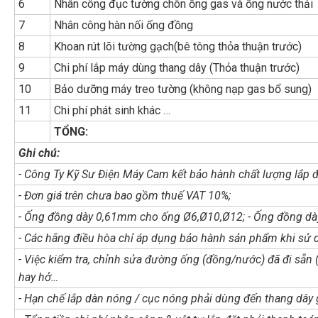
6
Nhân công đục tường chôn ống gas và ống nước thải
7
Nhân công hàn nối ống đồng
8
Khoan rút lõi tường gạch(bê tông thỏa thuận trước)
9
Chi phí lắp máy dùng thang dây (Thỏa thuận trước)
10
Bảo dưỡng máy treo tường (không nạp gas bổ sung)
11
Chi phí phát sinh khác …
TỔNG:
Ghi chú:
- Công Ty Kỹ Sư Điện Máy Cam kết bảo hành chất lượng lắp đ
- Đơn giá trên chưa bao gồm thuế VAT 10%;
- Ống đồng dày 0,61mm cho ống Ø6,Ø10,Ø12; - Ống đồng d
- Các hãng điều hòa chỉ áp dụng bảo hành sản phẩm khi sử d
- Việc kiểm tra, chỉnh sửa đường ống (đồng/nước) đã đi sẵn
hay hở…
- Hạn chế lắp dàn nóng / cục nóng phải dùng đến thang dây