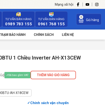
Mạng xã hội
0
TƯ VẤN BÁN HÀNG
TƯ VẤN BÁN HÀNG
Giỏ hàng
0989 783 155
0961 768 155
TRẠM BẢO HÀNH
CHÍNH SÁCH
LIÊN HỆ
0BTU 1 Chiều Inverter AH-X13CEW
00₫
THÊM VÀO GIỎ HÀNG
Đã bao gồm VAT
00BTU-AH-X18CEW
Chính sách vận chuyển