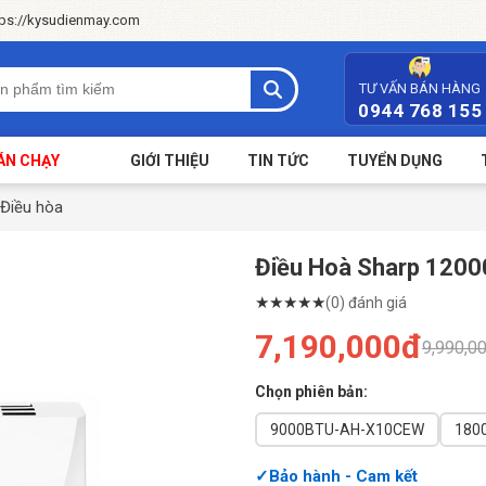
tps://kysudienmay.com
TƯ VẤN BÁN HÀNG
0944 768 155
ÁN CHẠY
GIỚI THIỆU
TIN TỨC
TUYỂN DỤNG
Điều hòa
Điều Hoà Sharp 1200
★
★
★
★
★
(0) đánh giá
7,190,000đ
9,990,0
Chọn phiên bản:
9000BTU-AH-X10CEW
180
Bảo hành - Cam kết