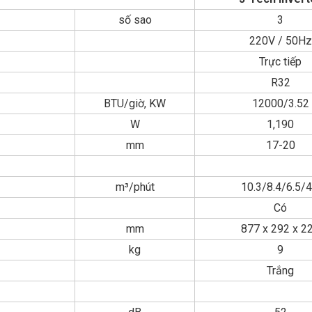
số sao
3
220V / 50Hz
Trực tiếp
R32
BTU/giờ, KW
12000/3.52
W
1,190
mm
17-20
m³/phút
10.3/8.4/6.5/4
Có
mm
877 x 292 x 2
kg
9
Trắng