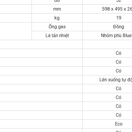
dB
52
mm
598 x 495 x 2
kg
19
Ống gas
Đồng
Lá tản nhiệt
Nhôm phù Blue
Có
Có
Có
Lên xuống tự đ
Có
Có
Có
Có
Eco