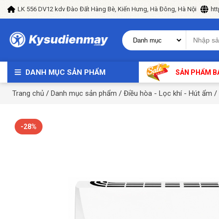
LK 556 DV12 kdv Đào Đất Hàng Bè, Kiến Hưng, Hà Đông, Hà Nội
ht
DANH MỤC SẢN PHẨM
SẢN PHẨM B
Trang chủ
/
Danh mục sản phẩm
/
Điều hòa - Lọc khí - Hút ẩm
/
-28%