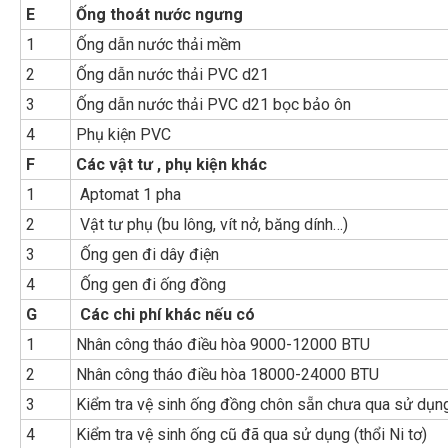
E
Ống thoát nước ngưng
1
Ống dẫn nước thải mềm
2
Ống dẫn nước thải PVC d21
3
Ống dẫn nước thải PVC d21 bọc bảo ôn
4
Phụ kiện PVC
F
Các vật tư , phụ kiện khác
1
Aptomat 1 pha
2
Vật tư phụ (bu lông, vít nở, băng dính…)
3
Ống gen đi dây điện
4
Ống gen đi ống đồng
G
Các chi phí khác nếu có
1
Nhân công tháo điều hòa 9000-12000 BTU
2
Nhân công tháo điều hòa 18000-24000 BTU
3
Kiểm tra vệ sinh ống đồng chôn sẵn chưa qua sử dụ
4
Kiểm tra vệ sinh ống cũ đã qua sử dụng (thổi Ni tơ)