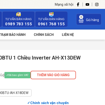
Mạng xã hội
0
TƯ VẤN BÁN HÀNG
TƯ VẤN BÁN HÀNG
Giỏ hàng
0989 783 155
0961 768 155
TRẠM BẢO HÀNH
CHÍNH SÁCH
LIÊN HỆ
0BTU 1 Chiều Inverter AH-X13DEW
00₫
THÊM VÀO GIỎ HÀNG
Đã bao gồm VAT
00BTU-AH-X18DEW
Chính sách vận chuyển