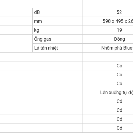
dB
52
mm
598 x 495 x 2
kg
19
Ống gas
Đồng
Lá tản nhiệt
Nhôm phù Bluef
Có
Có
Có
Lên xuống tự đ
Có
Có
Có
Có