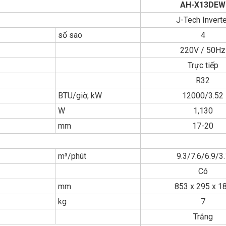
AH-X13DEW
J-Tech Inverte
số sao
4
220V / 50Hz
Trực tiếp
R32
BTU/giờ, kW
12000/3.52
W
1,130
mm
17-20
m³/phút
9.3/7.6/6.9/3.
Có
mm
853 x 295 x 1
kg
7
Trắng