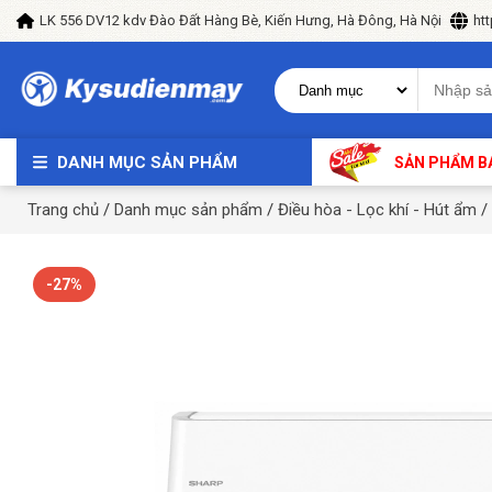
LK 556 DV12 kdv Đào Đất Hàng Bè, Kiến Hưng, Hà Đông, Hà Nội
ht
DANH MỤC SẢN PHẨM
SẢN PHẨM B
Trang chủ
/
Danh mục sản phẩm
/
Điều hòa - Lọc khí - Hút ẩm
/
-27%