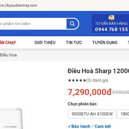
tps://kysudienmay.com
TƯ VẤN BÁN HÀNG
0944 768 155
ÁN CHẠY
GIỚI THIỆU
TIN TỨC
TUYỂN DỤNG
Điều hòa
Điều Hoà Sharp 1200
★
★
★
★
★
(0) đánh giá
7,290,000đ
9,990,0
Chọn phiên bản:
9000BTU-AH-X10DEW
180
Bảo hành - Cam kết