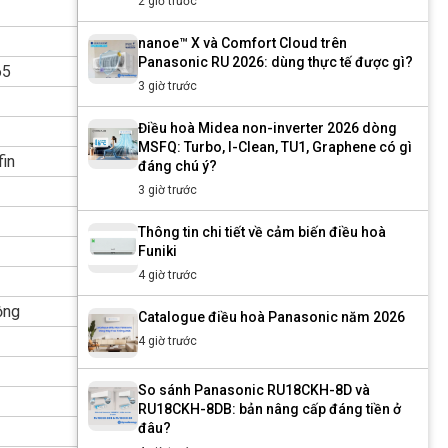
2 giờ trước
nanoe™ X và Comfort Cloud trên
Panasonic RU 2026: dùng thực tế được gì?
65
3 giờ trước
Điều hoà Midea non-inverter 2026 dòng
MSFQ: Turbo, I-Clean, TU1, Graphene có gì
in
đáng chú ý?
3 giờ trước
Thông tin chi tiết về cảm biến điều hoà
Funiki
4 giờ trước
ộng
Catalogue điều hoà Panasonic năm 2026
4 giờ trước
So sánh Panasonic RU18CKH-8D và
RU18CKH-8DB: bản nâng cấp đáng tiền ở
đâu?