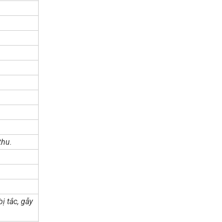
thu.
ị tắc, gẫy