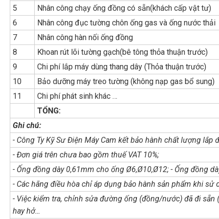
5
Nhân công chạy ống đồng có sẵn(khách cấp vật tư)
6
Nhân công đục tường chôn ống gas và ống nước thải
7
Nhân công hàn nối ống đồng
8
Khoan rút lõi tường gạch(bê tông thỏa thuận trước)
9
Chi phí lắp máy dùng thang dây (Thỏa thuận trước)
10
Bảo dưỡng máy treo tường (không nạp gas bổ sung)
11
Chi phí phát sinh khác …
TỔNG:
Ghi chú:
- Công Ty Kỹ Sư Điện Máy Cam kết bảo hành chất lượng lắp đ
- Đơn giá trên chưa bao gồm thuế VAT 10%;
- Ống đồng dày 0,61mm cho ống Ø6,Ø10,Ø12; - Ống đồng d
- Các hãng điều hòa chỉ áp dụng bảo hành sản phẩm khi sử d
- Việc kiểm tra, chỉnh sửa đường ống (đồng/nước) đã đi sẵn
hay hở…