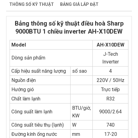
THÔNG SỐ KỸ THUẬT
BẢNG GIÁ LẮP ĐẶT
Bảng thông số kỹ thuật điều hoà Sharp
9000BTU 1 chiều inverter AH-X10DEW
Model
AH-X10DEW
J-Tech
Dòng sản phẩm
Inverter
Cấp hiệu suất năng lượng
số sao
4
Nguồn điện
220V / 50Hz
Hướng gió
Trực tiếp
Chất làm lạnh
R32
BTU/giờ,
Công suất làm lạnh
9000/2.64
KW
Công suất tiêu thụ (lạnh)
W
740
Đường kính ống nước
mm
17-20