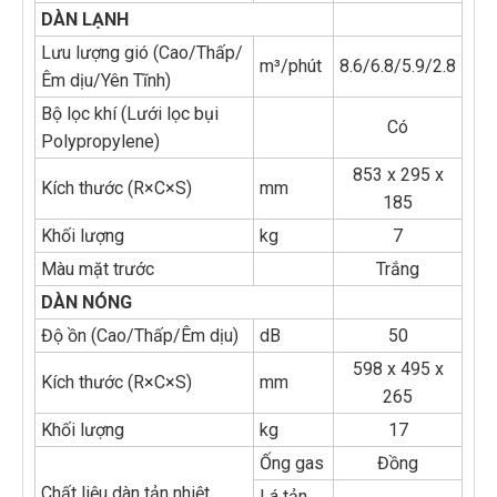
DÀN LẠNH
Lưu lượng gió (Cao/Thấp/
m³/phút
8.6/6.8/5.9/2.8
Êm dịu/Yên Tĩnh)
Bộ lọc khí (Lưới lọc bụi
Có
Polypropylene)
853 x 295 x
Kích thước (R×C×S)
mm
185
Khối lượng
kg
7
Màu mặt trước
Trắng
DÀN NÓNG
Độ ồn (Cao/Thấp/Êm dịu)
dB
50
598 x 495 x
Kích thước (R×C×S)
mm
265
Khối lượng
kg
17
Ống gas
Đồng
Chất liệu dàn tản nhiệt
Lá tản