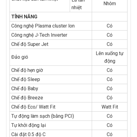
Nhôm
nhiệt
TÍNH NĂNG
Công nghệ Plasma cluster lon
Có
Công nghệ J-Tech Inverter
Có
Chế độ Super Jet
Có
Lên xuống tự
Đảo gió
động
Chế độ hẹn giờ
Có
Chế độ Sleep
Có
Chế độ Baby
Có
Chế độ Breeze
Có
Chế độ Eco/ Watt Fit
Watt Fit
Tự động làm sạch (bằng PCI)
Có
Tự khởi động lại
Có
Cài đặt 0.5 độ C
Có