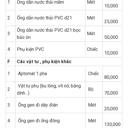
1
Ống dẫn nước thải mềm
Mét
10,000
2
Ống dẫn nước thải PVC d21
Mét
25,000
Ống dẫn nước thải PVC d21 bọc
3
Mét
bảo ôn
50,000
4
Phụ kiện PVC
Chiếc
10,000
F
Các vật tư , phụ kiện khác
1
Aptomat 1 pha
Chiếc
80,000
Vật tư phụ (bu lông, vít nở, băng
2
Bộ
dính…)
70,000
3
Ống gen đi dây điện
Mét
20,000
4
Ống gen đi ống đồng
Mét
130,000