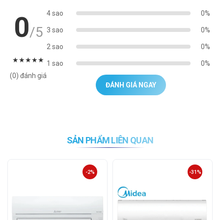
4 sao
0%
0
/5
3 sao
0%
2 sao
0%
★
★
★
★
★
1 sao
0%
(0) đánh giá
ĐÁNH GIÁ NGAY
SẢN PHẨM LIÊN QUAN
-2%
-31%