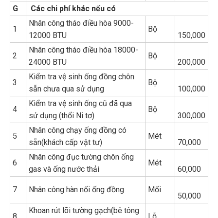
G
Các chi phí khác nếu có
Nhân công tháo điều hòa 9000-
1
Bộ
12000 BTU
150,000
Nhân công tháo điều hòa 18000-
2
Bộ
24000 BTU
200,000
Kiểm tra vệ sinh ống đồng chôn
3
Bộ
sẵn chưa qua sử dụng
100,000
Kiểm tra vệ sinh ống cũ đã qua
4
Bộ
sử dụng (thổi Ni tơ)
300,000
Nhân công chạy ống đồng có
5
Mét
sẵn(khách cấp vật tư)
70,000
Nhân công đục tường chôn ống
6
Mét
gas và ống nước thải
60,000
7
Nhân công hàn nối ống đồng
Mối
50,000
Khoan rút lõi tường gạch(bê tông
8
Lỗ