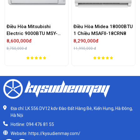
Điều Hòa Mitsubishi
Điều Hòa Midea 18000BTU
Electric 9000BTU MSY-
1 Chiều MSAFII-18CRN8
JW25VF
8,600,000đ
8,290,000đ
8,750,000 đ
11,990,000 đ
Địa chỉ: LK 556 DV12 kdv Đào Đất Hàng Bè, Kiến Hưng, Hà Đông,
Hà Nội
Hotline: 094 476 81 55
Website: https://kysudienmay.com/