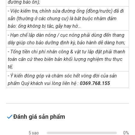
đường bảo ôn);
- Việc kiểm tra, chỉnh sửa đường ống (đồng/nước) đã đi
sẵn (thường ở các chung cư) là bắt buộc nhằm đảm
bảo: ống không bị tắc, gẫy hay hở…
- Hạn chế lắp dàn nóng / cục nóng phải dùng đến thang
dây giúp cho bảo dưỡng định kỳ, bảo hành dễ dàng hơn;
- Tổng tiền chi phí nhân công & vật tư lắp đặt phải thanh
toán căn cứ theo biên bản khối lượng nghiệm thu thực
tế;
- Ý kiến đóng góp và chăm sóc hết vòng đời của sản
phẩm Quý khách vui lòng liên hệ :
0369.768.155
Đánh giá sản phẩm
5 sao
0%