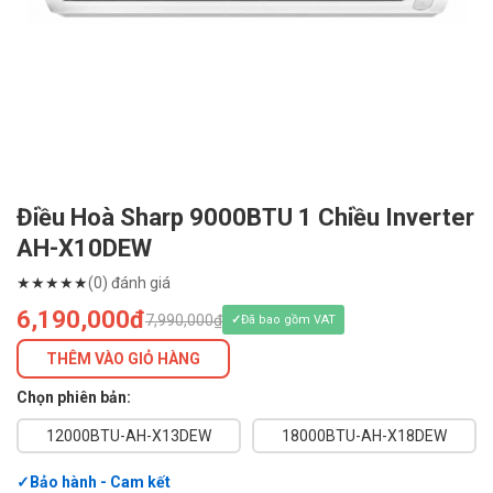
Điều Hoà Sharp 9000BTU 1 Chiều Inverter
AH-X10DEW
★
★
★
★
★
(0) đánh giá
6,190,000đ
7,990,000₫
Đã bao gồm VAT
THÊM VÀO GIỎ HÀNG
Chọn phiên bản:
12000BTU-AH-X13DEW
18000BTU-AH-X18DEW
Bảo hành - Cam kết