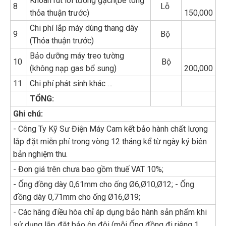
Khoan rút lõi tường gạch(bê tông
8
Lỗ
thỏa thuận trước)
150,000
Chi phí lắp máy dùng thang dây
9
Bộ
(Thỏa thuận trước)
Bảo dưỡng máy treo tường
10
Bộ
(không nạp gas bổ sung)
200,000
11
Chi phí phát sinh khác …
TỔNG:
Ghi chú:
- Công Ty Kỹ Sư Điện Máy Cam kết bảo hành chất lượng
lắp đặt miễn phí trong vòng 12 tháng kể từ ngày ký biên
bản nghiệm thu.
- Đơn giá trên chưa bao gồm thuế VAT 10%;
- Ống đồng dày 0,61mm cho ống Ø6,Ø10,Ø12; - Ống
đồng dày 0,71mm cho ống Ø16,Ø19;
- Các hãng điều hòa chỉ áp dụng bảo hành sản phẩm khi
sử dụng lắp đặt bảo ôn đôi (mỗi Ống đồng đi riêng 1