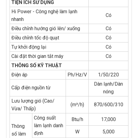
TIỆN ÍCH SỬ DỤNG
Hi Power - Công nghệ làm lạnh
Có
nhanh
Điều chỉnh hướng gió lên/ xuống
Có
Điều chỉnh tốc độ quạt
Có
Tự khởi động lại
Có
Cài đặt thời gian tắt máy
Có
THÔNG SỐ KỸ THUẬT
Điện áp
Ph/Hz/V
1/50/220
Dàn lạnh/Dàn
Cấp điện nguồn từ
nóng
Lưu lượng gió (Cao/
(m³/h)
870/600/310
Vừa/ Thấp)
Công suất
Btu/h
17,000
làm lạnh danh
Thông
W
5,000
định
số làm