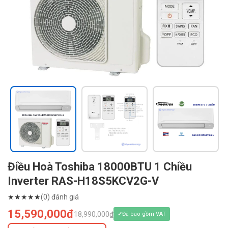
Điều Hoà Toshiba 18000BTU 1 Chiều
Inverter RAS-H18S5KCV2G-V
★
★
★
★
★
(0) đánh giá
15,590,000đ
18,990,000₫
Đã bao gồm VAT