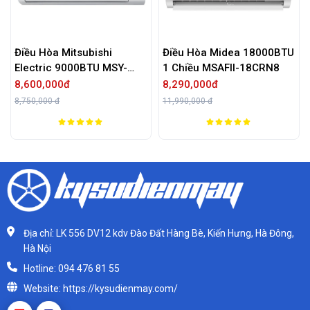
Hòa Mitsubishi
Điều Hòa Midea 18000BTU
Điều Hò
ric 9000BTU MSY-
1 Chiều MSAFII-18CRN8
24000BT
VF
SRK/SR
0,000đ
8,290,000đ
32,090,
000 đ
11,990,000 đ
38,590,00
Địa chỉ: LK 556 DV12 kdv Đào Đất Hàng Bè, Kiến Hưng, Hà Đông,
Hà Nội
Hotline: 094 476 81 55
Website: https://kysudienmay.com/