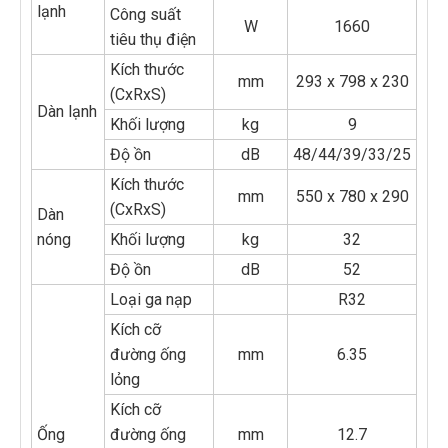
lạnh
Công suất
W
1660
tiêu thụ điện
Kích thước
mm
293 x 798 x 230
(CxRxS)
Dàn lạnh
Khối lượng
kg
9
Độ ồn
dB
48/44/39/33/25
Kích thước
mm
550 x 780 x 290
(CxRxS)
Dàn
nóng
Khối lượng
kg
32
Độ ồn
dB
52
Loại ga nạp
R32
Kích cỡ
đường ống
mm
6.35
lỏng
Kích cỡ
Ống
đường ống
mm
12.7