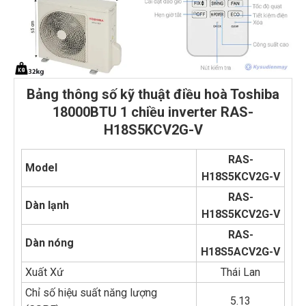
Bảng thông số kỹ thuật điều hoà Toshiba
18000BTU 1 chiều inverter RAS-
H18S5KCV2G-V
RAS-
Model
H18S5KCV2G-V
RAS-
Dàn lạnh
H18S5KCV2G-V
RAS-
Dàn nóng
H18S5ACV2G-V
Xuất Xứ
Thái Lan
Chỉ số hiệu suất năng lượng
5.13