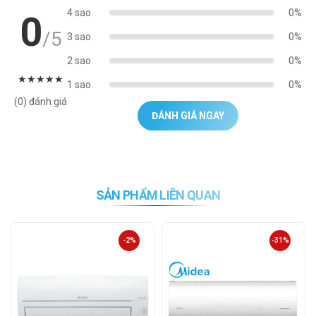
4 sao
0%
0
/5
3 sao
0%
2 sao
0%
★
★
★
★
★
1 sao
0%
(0) đánh giá
ĐÁNH GIÁ NGAY
SẢN PHẨM LIÊN QUAN
-2%
-31%