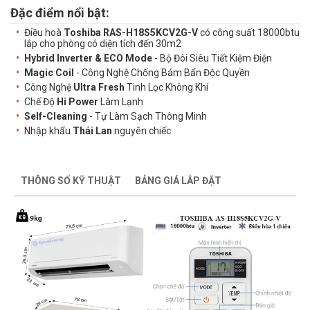
Đặc điểm nổi bật:
Điều hoà
Toshiba RAS-H18S5KCV2G-V
có công suất 18000btu
lắp cho phòng có diện tích đến 30m2
Hybrid Inverter & ECO Mode
- Bộ Đôi Siêu Tiết Kiệm Điện
Magic Coil
- Công Nghệ Chống Bám Bẩn Độc Quyền
Công Nghệ
Ultra Fresh
Tinh Lọc Không Khí
Chế Độ
Hi Power
Làm Lạnh
Self-Cleaning
- Tự Làm Sạch Thông Minh
Nhập khẩu
Thái Lan
nguyên chiếc
THÔNG SỐ KỸ THUẬT
BẢNG GIÁ LẮP ĐẶT