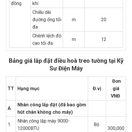
đồng
khí
Chiều dài
đường ống tối
m
20
đa
Chênh lệch độ
m
12
cao tối đa
Bảng giá lắp đặt điều hoà treo tường tại Kỹ
Sư Điện Máy
Đơn
TT
Hạng mục
Đ.vị
giá
VNĐ
Nhân công lắp đặt (đã bao gồm
A
hút chân không cho máy)
Nhân công lắp máy 9000-
1
Bộ
12000BTU
300,000