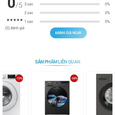
0
/5
3 sao
0%
2 sao
0%
★
★
★
★
★
1 sao
0%
(0) đánh giá
ĐÁNH GIÁ NGAY
SẢN PHẨM LIÊN QUAN
-10%
-38%
-53