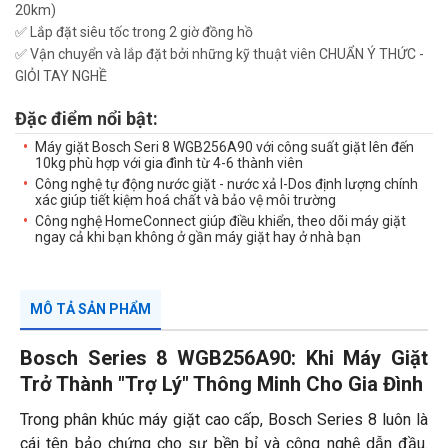
20km)
✅ Lắp đặt siêu tốc trong 2 giờ đồng hồ
✅ Vận chuyển và lắp đặt bởi những kỹ thuật viên CHUẨN Ý THỨC -
GIỎI TAY NGHỀ
Đặc điểm nổi bật:
Máy giặt Bosch Seri 8 WGB256A90 với công suất giặt lên đến
10kg phù hợp với gia đình từ 4-6 thành viên
Công nghệ tự động nước giặt - nước xả I-Dos định lượng chính
xác giúp tiết kiệm hoá chất và bảo vệ môi trường
Công nghệ HomeConnect giúp điều khiển, theo dõi máy giặt
ngay cả khi bạn không ở gần máy giặt hay ở nhà bạn
MÔ TẢ SẢN PHẨM
Bosch Series 8 WGB256A90: Khi Máy Giặt
Trở Thành "Trợ Lý" Thông Minh Cho Gia Đình
Trong phân khúc máy giặt cao cấp, Bosch Series 8 luôn là
cái tên bảo chứng cho sự bền bỉ và công nghệ dẫn đầu.