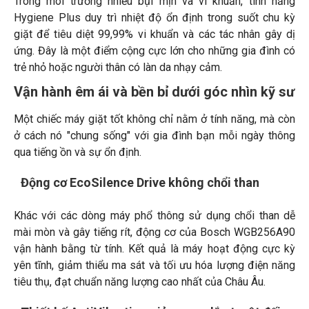
Trong môi trường nhiều bụi mịn và vi khuẩn, tính năng
Hygiene Plus duy trì nhiệt độ ổn định trong suốt chu kỳ
giặt để tiêu diệt 99,99% vi khuẩn và các tác nhân gây dị
ứng. Đây là một điểm cộng cực lớn cho những gia đình có
trẻ nhỏ hoặc người thân có làn da nhạy cảm.
Vận hành êm ái và bền bỉ dưới góc nhìn kỹ sư
Một chiếc máy giặt tốt không chỉ nằm ở tính năng, mà còn
ở cách nó "chung sống" với gia đình bạn mỗi ngày thông
qua tiếng ồn và sự ổn định.
Động cơ EcoSilence Drive không chổi than
Khác với các dòng máy phổ thông sử dụng chổi than dễ
mài mòn và gây tiếng rít, động cơ của Bosch WGB256A90
vận hành bằng từ tính. Kết quả là máy hoạt động cực kỳ
yên tĩnh, giảm thiểu ma sát và tối ưu hóa lượng điện năng
tiêu thụ, đạt chuẩn năng lượng cao nhất của Châu Âu.