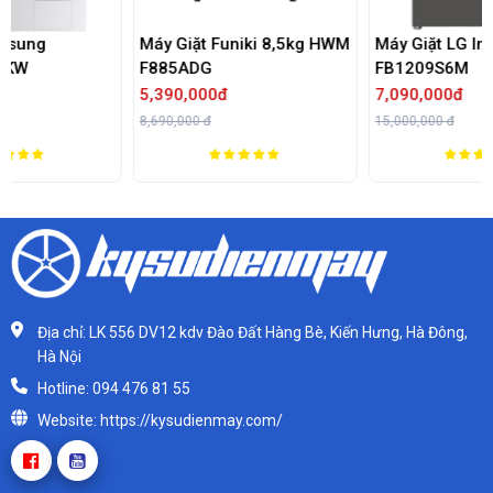
Máy Giặt Funiki 8,5kg HWM
Máy Giặt LG Inverter 9 K
F885ADG
FB1209S6M
5,390,000đ
7,090,000đ
8,690,000 đ
15,000,000 đ
Địa chỉ: LK 556 DV12 kdv Đào Đất Hàng Bè, Kiến Hưng, Hà Đông,
Hà Nội
Hotline: 094 476 81 55
Website: https://kysudienmay.com/