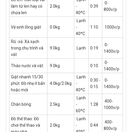
0-
làm từ len hay có
2.0kg
-
0:39
800v/p
chứa len
40*C
Lạnh
Vệ sinh lồng giặt
0.0kg
-
1:10
1000v/p
40*C
Rũ -xả: Xả sạch
0-
trong chu trình và
9.0kg
Lạnh
0:19
1400v/p
vắt
0-
Tháo nước và vắt:
9.0kg
0:10
1400v/p
Giặt nhanh 15/30
Lạnh
0:30 -
0-
phút: Đồ nhẹ ít bẩn
4.0kg/2.0kg
-
0:15
1400v/p
hoặc mới
40*C
Lạnh
400-
Chăn bông:
2.5kg
-
1:28
1000v/p
60*C
Đồ thể thao: Đồ
Lạnh
400-
chơi thể thao và
2.0kg
-
0:44
800v/p
mặc nhà
40*C