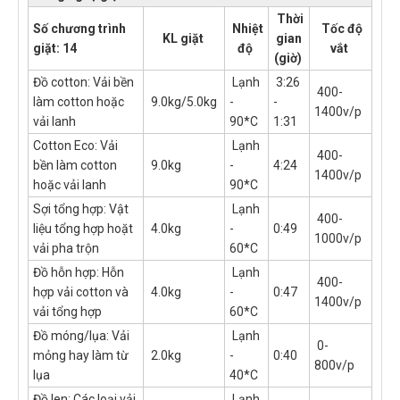
Thời
Số chương trình
Nhiệt
Tốc độ
KL giặt
gian
giặt: 14
độ
vắt
(giờ)
Đồ cotton: Vải bền
Lạnh
3:26
400-
làm cotton hoặc
9.0kg/5.0kg
-
-
1400v/p
vải lanh
90*C
1:31
Cotton Eco: Vải
Lạnh
400-
bền làm cotton
9.0kg
-
4:24
1400v/p
hoặc vải lanh
90*C
Sợi tổng hợp: Vật
Lạnh
400-
liệu tổng hợp hoặt
4.0kg
-
0:49
1000v/p
vải pha trộn
60*C
Đồ hỗn hợp: Hỗn
Lạnh
400-
hợp vải cotton và
4.0kg
-
0:47
1400v/p
vải tổng hợp
60*C
Đồ móng/lụa: Vải
Lạnh
0-
mỏng hay làm từ
2.0kg
-
0:40
800v/p
lụa
40*C
Đồ len: Các loại vải
Lạnh