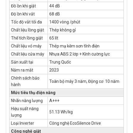
Đồ ồn khi giặt
44 dB
Độ ồn khi vắt
68 dB
Tốc độ vắt tối đa
1400 vòng /phút
Chất liệu lồng giặt
Thép không gỉ
Thể tích lồng giặt
65 lít
Chất liệu vỏ máy
Thép mạ kẽm sơn tĩnh điện
Chất liệu cửa máy
Nhựa ABS 2 lớp + Kính cường lực
Sản xuất tại
Trung Quốc
Năm ra mắt
2023
Chính sách bảo
Toàn bộ máy 3 năm, Động cơ 10 năm
hành
Mức tiêu thụ điện năng
Nhãn năng lượng
A+++
Hiệu suất năng
51.13 Wh/kg
lượng
Loại Inverter
Công nghệ EcoSilence Drive
Công nghệ giặt