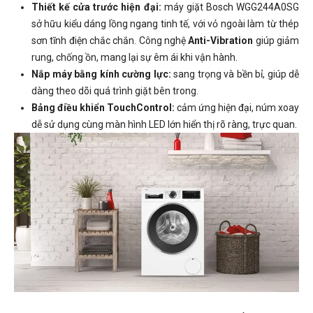
Thiết kế cửa trước hiện đại:
máy giặt Bosch WGG244A0SG
sở hữu kiểu dáng lồng ngang tinh tế, với vỏ ngoài làm từ thép
sơn tĩnh điện chắc chắn. Công nghệ
Anti-Vibration
giúp giảm
rung, chống ồn, mang lại sự êm ái khi vận hành.
Nắp máy bằng kính cường lực:
sang trọng và bền bỉ, giúp dễ
dàng theo dõi quá trình giặt bên trong.
Bảng điều khiển TouchControl:
cảm ứng hiện đại, núm xoay
dễ sử dụng cùng màn hình LED lớn hiển thị rõ ràng, trực quan.