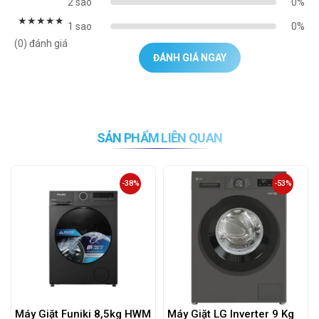
2 sao
0%
★
★
★
★
★
1 sao
0%
(0) đánh giá
ĐÁNH GIÁ NGAY
SẢN PHẨM LIÊN QUAN
-38%
-53%
Máy Giặt Funiki 8,5kg HWM
Máy Giặt LG Inverter 9 Kg