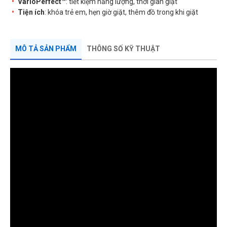
VarioPerfect™
: tiết kiệm năng lượng, thời gian giặt
Tiện ích
: khóa trẻ em, hẹn giờ giặt, thêm đồ trong khi giặt
MÔ TẢ SẢN PHẨM
THÔNG SỐ KỸ THUẬT