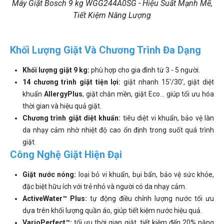
Máy Giặt Bosch 9 kg WGG244A0SG - Hiệu Suất Mạnh Mẽ,
Tiết Kiệm Năng Lượng
Khối Lượng Giặt Và Chương Trình Đa Dạng
Khối lượng giặt 9 kg:
phù hợp cho gia đình từ 3 - 5 người.
14 chương trình giặt tiện lợi:
giặt nhanh 15'/30', giặt diệt
khuẩn
AllergyPlus
, giặt chăn mền, giặt Eco... giúp tối ưu hóa
thời gian và hiệu quả giặt.
Chương trình giặt diệt khuẩn:
tiêu diệt vi khuẩn, bảo vệ làn
da nhạy cảm nhờ nhiệt độ cao ổn định trong suốt quá trình
giặt.
Công Nghệ Giặt Hiện Đại
Giặt nước nóng:
loại bỏ vi khuẩn, bụi bẩn, bảo vệ sức khỏe,
đặc biệt hữu ích với trẻ nhỏ và người có da nhạy cảm.
ActiveWater™ Plus:
tự động điều chỉnh lượng nước tối ưu
dựa trên khối lượng quần áo, giúp tiết kiệm nước hiệu quả.
VarioPerfect™:
tối ưu thời gian giặt, tiết kiệm đến 20% năng