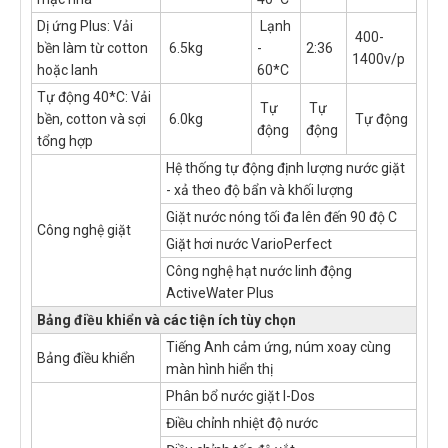
Dị ứng Plus: Vải
Lạnh
400-
bền làm từ cotton
6.5kg
-
2:36
1400v/p
hoặc lanh
60*C
Tự động 40*C: Vải
Tự
Tự
bền, cotton và sợi
6.0kg
Tự động
động
động
tổng hợp
Hệ thống tự động định lượng nước giặt
- xả theo độ bẩn và khối lượng
Giặt nước nóng tối đa lên đến 90 độ C
Công nghệ giặt
Giặt hơi nước VarioPerfect
Công nghệ hạt nước linh động
ActiveWater Plus
Bảng điều khiển và các tiện ích tùy chọn
Tiếng Anh cảm ứng, núm xoay cùng
Bảng điều khiển
màn hình hiển thị
Phân bổ nước giặt I-Dos
Điều chỉnh nhiệt độ nước