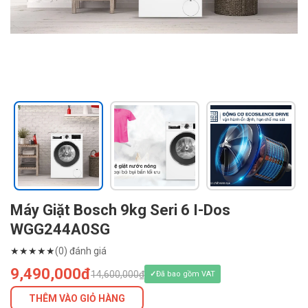
Máy Giặt Bosch 9kg Seri 6 I-Dos
WGG244A0SG
★
★
★
★
★
(0) đánh giá
9,490,000đ
14,600,000₫
Đã bao gồm VAT
THÊM VÀO GIỎ HÀNG