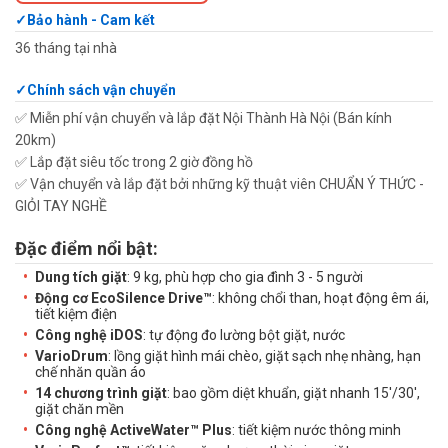
Bảo hành - Cam kết
36 tháng tại nhà
Chính sách vận chuyển
✅ Miễn phí vận chuyển và lắp đặt Nội Thành Hà Nội (Bán kính
20km)
✅ Lắp đặt siêu tốc trong 2 giờ đồng hồ
✅ Vận chuyển và lắp đặt bởi những kỹ thuật viên CHUẨN Ý THỨC -
GIỎI TAY NGHỀ
Đặc điểm nổi bật:
Dung tích giặt
: 9 kg, phù hợp cho gia đình 3 - 5 người
Động cơ EcoSilence Drive™
: không chổi than, hoạt động êm ái,
tiết kiệm điện
Công nghệ iDOS
: tự động đo lường bột giặt, nước
VarioDrum
: lồng giặt hình mái chèo, giặt sạch nhẹ nhàng, hạn
chế nhăn quần áo
14 chương trình giặt
: bao gồm diệt khuẩn, giặt nhanh 15'/30',
giặt chăn mền
Công nghệ ActiveWater™ Plus
: tiết kiệm nước thông minh