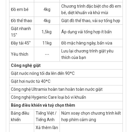
Chương trình đặc biệt cho đồ em
Đồ em bé
4kg
bé, diệt khuẩn và khử mùi
Đồ thể thao
4kg
Giặt đồ thể thao, vải sợ tổng hợp
Giặt nhanh
1,5kg
Áp dụng vải tổng hợp ít bẩn
15''
Đầy tải 45''
11kg
Đồ mặc hàng ngày, bẩn vừa
Lưu lại chương trình giặt yêu
Yêu thích
---
thích của bạn
Công nghệ giặt
Giặt nước nóng tối đa lên đến 90*C
Giặt hơi nước từ 40*C
Công nghệ Ultramix hoàn tan hoàn toàn nước giặt
Công nghệ Hygienic Care loại bỏ vi khuẩn
Bảng điều khiển và tuỳ chọn thêm
Bảng điều
Tiếng Việt /
Núm xoay chọn chương trình kết
khiển
Tiếng Anh
hơp phím cảm ứng
Xả thêm lần