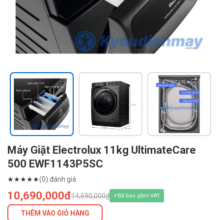
Máy Giặt Electrolux 11kg UltimateCare
500 EWF1143P5SC
★
★
★
★
★
(0) đánh giá
10,690,000đ
14,690,000₫
Đã bao gồm VAT
THÊM VÀO GIỎ HÀNG