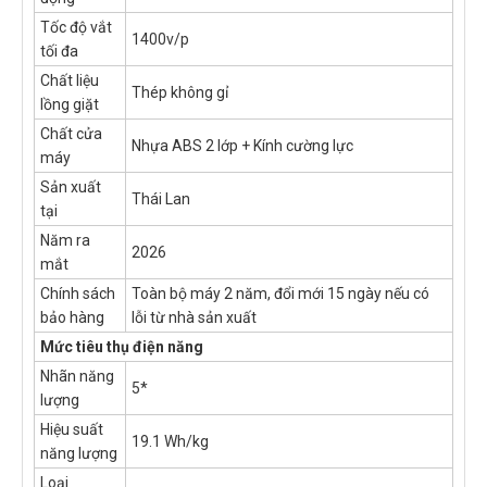
Tốc độ vắt
1400v/p
tối đa
Chất liệu
Thép không gỉ
lồng giặt
Chất cửa
Nhựa ABS 2 lớp + Kính cường lực
máy
Sản xuất
Thái Lan
tại
Năm ra
2026
mắt
Chính sách
Toàn bộ máy 2 năm, đổi mới 15 ngày nếu có
bảo hàng
lỗi từ nhà sản xuất
Mức tiêu thụ điện năng
Nhãn năng
5*
lượng
Hiệu suất
19.1 Wh/kg
năng lượng
Loại