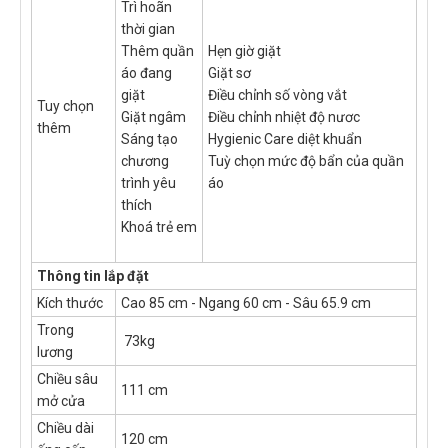
Trì hoãn
thời gian
Thêm quần
Hẹn giờ giặt
áo đang
Giặt sơ
giặt
Điều chỉnh số vòng vắt
Tuy chọn
Giặt ngâm
Điều chỉnh nhiệt độ nươc
thêm
Sáng tạo
Hygienic Care diệt khuẩn
chương
Tuỳ chọn mức độ bẩn của quần
trình yêu
áo
thích
Khoá trẻ em
Thông tin lắp đặt
Kích thước
Cao 85 cm - Ngang 60 cm - Sâu 65.9 cm
Trong
73kg
lương
Chiều sâu
111 cm
mở cửa
Chiều dài
120 cm