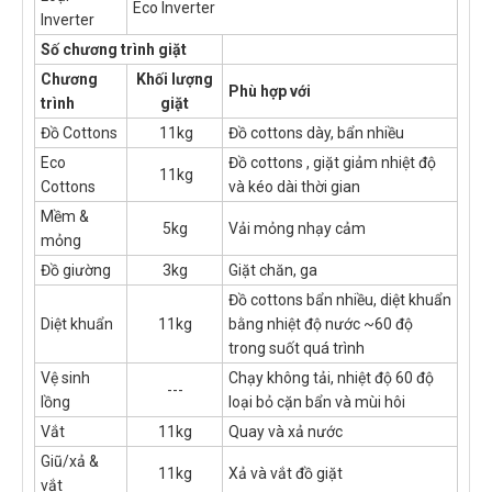
Eco Inverter
Inverter
Số chương trình giặt
Chương
Khối lượng
Phù hợp với
trình
giặt
Đồ Cottons
11kg
Đồ cottons dày, bẩn nhiều
Eco
Đồ cottons , giặt giảm nhiệt độ
11kg
Cottons
và kéo dài thời gian
Mềm &
5kg
Vải mỏng nhạy cảm
mỏng
Đồ giường
3kg
Giặt chăn, ga
Đồ cottons bẩn nhiều, diệt khuẩn
Diệt khuẩn
11kg
bằng nhiệt độ nước ~60 độ
trong suốt quá trình
Vệ sinh
Chạy không tải, nhiệt độ 60 độ
---
lồng
loại bỏ cặn bẩn và mùi hôi
Vắt
11kg
Quay và xả nước
Giũ/xả &
11kg
Xả và vắt đồ giặt
vắt