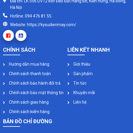
Địa chỉ: LK 556 DV12 kdv Đào Đất Hàng Bè, Kiến Hưng, Hà Đông,
Hà Nội
Hotline: 094 476 81 55
Website: https://kysudienmay.com/
CHÍNH SÁCH
LIÊN KẾT NHANH
Hướng dẫn mua hàng
Giới thiệu
Chính sách thanh toán
Sản phẩm
Chính sách bảo hành đổi trả
Tin tức
Chính sách bảo mật thông tin
Khuyến mãi
Chính sách giao hàng
Liên hệ
Chính sách kiểm hàng
BẢN ĐỒ CHỈ ĐƯỜNG