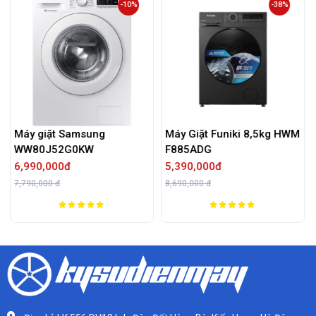
10%
-38%
-53%
Máy Giặt Funiki 8,5kg HWM
Máy Giặt LG Inverter 9 K
F885ADG
FB1209S6M
5,390,000đ
7,090,000đ
8,690,000 đ
15,000,000 đ