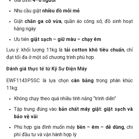
Gia đình
4–6 người
Nhu cầu giặt
nhiều đồ mỗi mẻ
Giặt
chăn ga cỡ vừa
, quần áo công sở, đồ sinh hoạt
hằng ngày
Ưu tiên
giặt sạch – giữ màu – chạy êm
Lưu ý: khối lượng 11kg là
tải cotton khô tiêu chuẩn
, chỉ
đạt tối đa ở một số chương trình phù hợp.
Đánh giá thực tế từ Kỹ Sư Điện Máy
EWF1143P5SC là lựa chọn
cân bằng
trong phân khúc
11kg:
Không chạy theo quá nhiều tính năng “trình diễn”
Tập trung đúng vào
bản chất máy giặt: giặt sạch và
bảo vệ vải
Phù hợp gia đình muốn máy
bền – êm – dễ dùng
, chi
phí đầu tư và vận hành hợp lý