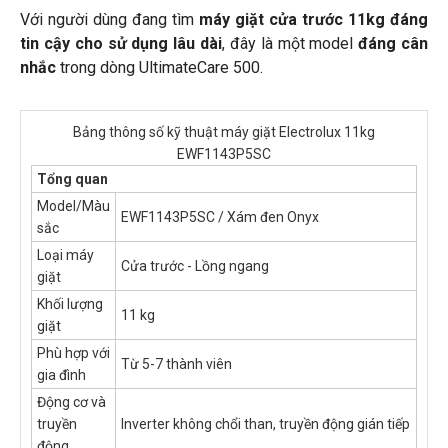
Với người dùng đang tìm
máy giặt cửa trước 11kg đáng
tin cậy cho sử dụng lâu dài
, đây là một model
đáng cân
nhắc
trong dòng UltimateCare 500.
Bảng thông số kỹ thuật máy giặt Electrolux 11kg
EWF1143P5SC
Tổng quan
Model/Màu
EWF1143P5SC / Xám đen Onyx
sắc
Loại máy
Cửa trước - Lồng ngang
giặt
Khối lượng
11 kg
giặt
Phù hợp với
Từ 5-7 thành viên
gia đình
Động cơ và
truyền
Inverter không chổi than, truyền động gián tiếp
động