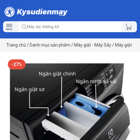
Trang chủ
/
Danh mục sản phẩm
/
Máy giặt - Máy Sấy
/
Máy giặt
-27%