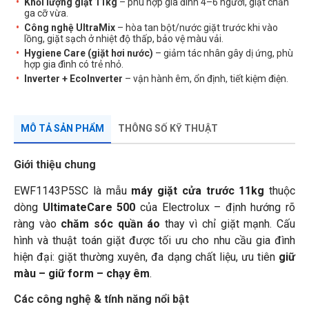
Khối lượng giặt 11kg
– phù hợp gia đình 4–6 người, giặt chăn
ga cỡ vừa.
Công nghệ UltraMix
– hòa tan bột/nước giặt trước khi vào
lồng, giặt sạch ở nhiệt độ thấp, bảo vệ màu vải.
Hygiene Care (giặt hơi nước)
– giảm tác nhân gây dị ứng, phù
hợp gia đình có trẻ nhỏ.
Inverter + EcoInverter
– vận hành êm, ổn định, tiết kiệm điện.
MÔ TẢ SẢN PHẨM
THÔNG SỐ KỸ THUẬT
Giới thiệu chung
EWF1143P5SC là mẫu
máy giặt cửa trước 11kg
thuộc
dòng
UltimateCare 500
của Electrolux – định hướng rõ
ràng vào
chăm sóc quần áo
thay vì chỉ giặt mạnh. Cấu
hình và thuật toán giặt được tối ưu cho nhu cầu gia đình
hiện đại: giặt thường xuyên, đa dạng chất liệu, ưu tiên
giữ
màu – giữ form – chạy êm
.
Các công nghệ & tính năng nổi bật