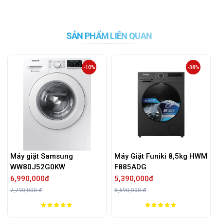
SẢN PHẨM LIÊN QUAN
-10%
-38%
Máy giặt Samsung
Máy Giặt Funiki 8,5kg HWM
WW80J52G0KW
F885ADG
6,990,000đ
5,390,000đ
7,790,000 đ
8,690,000 đ