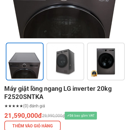
Máy giặt lồng ngang LG inverter 20kg
F2520SNTKA
★
★
★
★
★
(0) đánh giá
21,590,000đ
29,990,000₫
Đã bao gồm VAT
THÊM VÀO GIỎ HÀNG