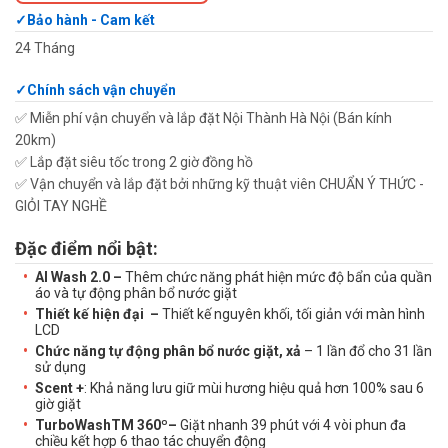
Bảo hành - Cam kết
24 Tháng
Chính sách vận chuyển
✅ Miễn phí vận chuyển và lắp đặt Nội Thành Hà Nội (Bán kính
20km)
✅ Lắp đặt siêu tốc trong 2 giờ đồng hồ
✅ Vận chuyển và lắp đặt bởi những kỹ thuật viên CHUẨN Ý THỨC -
GIỎI TAY NGHỀ
Đặc điểm nổi bật:
AI
Wash 2.0 –
Thêm chức năng phát hiện mức độ bẩn của quần
áo và tự động phân bổ nước giặt
Thiết
kế
hiện
đại
–
Thiết kế nguyên khối, tối giản với màn hình
LCD
Chức
năng
tự
động
phân
bổ
n
ư
ớc
giặt
,
xả
– 1 lần đổ cho 31 lần
sử dụng
Scent
+
: Khả năng lưu giữ mùi hương hiệu quả hơn 100% sau 6
giờ giặt
TurboWash
TM
360º
–
Giặt nhanh 39 phút với 4 vòi phun đa
chiều kết hợp 6 thao tác chuyển động