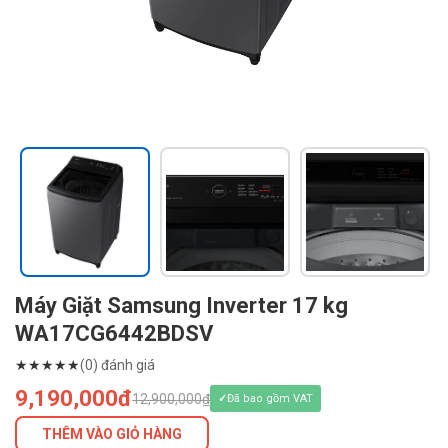
Máy Giặt Samsung Inverter 17 kg
WA17CG6442BDSV
★
★
★
★
★
(0) đánh giá
9,190,000đ
12,900,000₫
Đã bao gồm VAT
THÊM VÀO GIỎ HÀNG