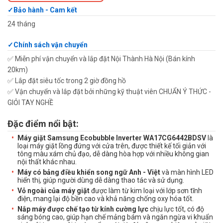
Bảo hành - Cam kết
24 tháng
Chính sách vận chuyển
✅ Miễn phí vận chuyển và lắp đặt Nội Thành Hà Nội (Bán kính
20km)
✅ Lắp đặt siêu tốc trong 2 giờ đồng hồ
✅ Vận chuyển và lắp đặt bởi những kỹ thuật viên CHUẨN Ý THỨC -
GIỎI TAY NGHỀ
Đặc điểm nổi bật:
Máy giặt Samsung Ecobubble Inverter WA17CG6442BDSV
là
loại máy giặt lồng đứng với cửa trên, được thiết kế tối giản với
tông màu xám chủ đạo, dễ dàng hòa hợp với nhiều không gian
nội thất khác nhau.
Máy có bảng điều khiển song ngữ Anh - Việt
và màn hình LED
hiển thị, giúp người dùng dễ dàng thao tác và sử dụng.
Vỏ ngoài của máy giặt
được làm từ kim loại với lớp sơn tĩnh
điện, mang lại độ bền cao và khả năng chống oxy hóa tốt.
Nắp máy được chế tạo từ kính cường lực
chịu lực tốt, có độ
sáng bóng cao, giúp hạn chế mảng bám và ngăn ngừa vi khuẩn