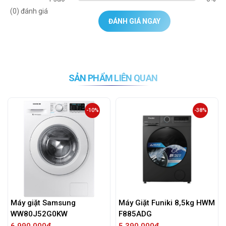
(0) đánh giá
ĐÁNH GIÁ NGAY
SẢN PHẨM LIÊN QUAN
0%
-38%
-53%
Máy Giặt Funiki 8,5kg HWM
Máy Giặt LG Inverter 9 Kg
F885ADG
FB1209S6M
5,390,000đ
7,090,000đ