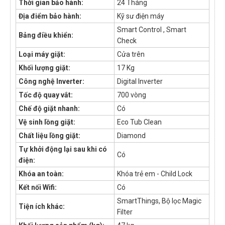
Thời gian bảo hành:
24 Tháng
Địa điểm bảo hành:
Kỹ sư điện máy
Smart Control , Smart
Bảng điều khiển:
Check
Loại máy giặt:
Cửa trên
Khối lượng giặt:
17 Kg
Công nghệ Inverter:
Digital Inverter
Tốc độ quay vắt:
700 vòng
Chế độ giặt nhanh:
Có
Vệ sinh lồng giặt:
Eco Tub Clean
Chất liệu lồng giặt:
Diamond
Tự khởi động lại sau khi có
Có
điện:
Khóa an toàn:
Khóa trẻ em - Child Lock
Kết nối Wifi:
Có
SmartThings, Bộ lọc Magic
Tiện ích khác:
Filter