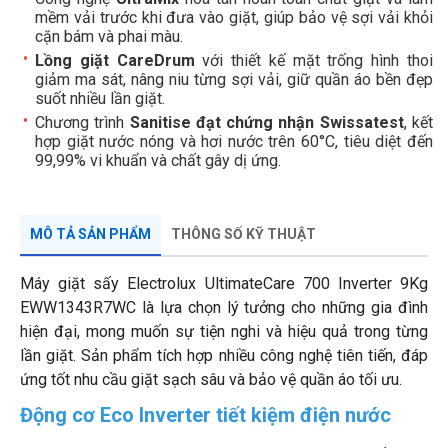
mềm vải trước khi đưa vào giặt, giúp bảo vệ sợi vải khỏi
cặn bám và phai màu.
Lồng giặt CareDrum
với thiết kế mặt trống hình thoi
giảm ma sát, nâng niu từng sợi vải, giữ quần áo bền đẹp
suốt nhiều lần giặt.
Chương trình
Sanitise đạt chứng nhận Swissatest
, kết
hợp giặt nước nóng và hơi nước trên 60°C, tiêu diệt đến
99,99% vi khuẩn và chất gây dị ứng.
MÔ TẢ SẢN PHẨM
THÔNG SỐ KỸ THUẬT
Máy giặt sấy Electrolux UltimateCare 700 Inverter 9Kg
EWW1343R7WC là lựa chọn lý tưởng cho những gia đình
hiện đại, mong muốn sự tiện nghi và hiệu quả trong từng
lần giặt. Sản phẩm tích hợp nhiều công nghệ tiên tiến, đáp
ứng tốt nhu cầu giặt sạch sâu và bảo vệ quần áo tối ưu.
Động cơ Eco Inverter tiết kiệm điện nước