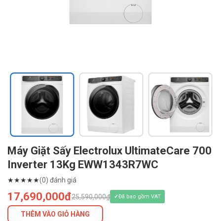
Máy Giặt Sấy Electrolux UltimateCare 700
Inverter 13Kg EWW1343R7WC
★
★
★
★
★
(0) đánh giá
17,690,000đ
25,590,000₫
Đã bao gồm VAT
THÊM VÀO GIỎ HÀNG