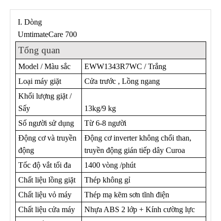
I. Dòng
UmtimateCare 700
Tổng quan
Model / Màu sắc
EWW1343R7WC / Trắng
Loại máy giặt
Cửa trước , Lồng ngang
Khối lượng giặt /
Sấy
13kg/9 kg
Số người sử dụng
Từ 6-8 người
Động cơ và truyền
Động cơ inverter không chổi than,
động
truyền động gián tiếp dây Curoa
Tốc độ vắt tối đa
1400 vòng /phút
Chất liệu lồng giặt
Thép không gỉ
Chất liệu vỏ máy
Thép mạ kẽm sơn tĩnh điện
Chất liệu cửa máy
Nhựa ABS 2 lớp + Kính cường lực