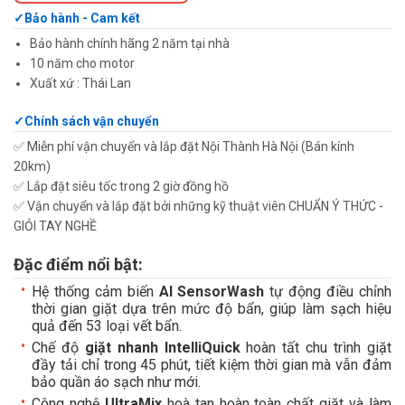
Bảo hành - Cam kết
Bảo hành chính hãng 2 năm tại nhà
10 năm cho motor
Xuất xứ : Thái Lan
Chính sách vận chuyển
✅ Miễn phí vận chuyển và lắp đặt Nội Thành Hà Nội (Bán kính
20km)
✅ Lắp đặt siêu tốc trong 2 giờ đồng hồ
✅ Vận chuyển và lắp đặt bởi những kỹ thuật viên CHUẨN Ý THỨC -
GIỎI TAY NGHỀ
Đặc điểm nổi bật:
Hệ thống cảm biến
AI SensorWash
tự động điều chỉnh
thời gian giặt dựa trên mức độ bẩn, giúp làm sạch hiệu
quả đến 53 loại vết bẩn.
Chế độ
giặt nhanh IntelliQuick
hoàn tất chu trình giặt
đầy tải chỉ trong 45 phút, tiết kiệm thời gian mà vẫn đảm
bảo quần áo sạch như mới.
Công nghệ
UltraMix
hoà tan hoàn toàn chất giặt và làm