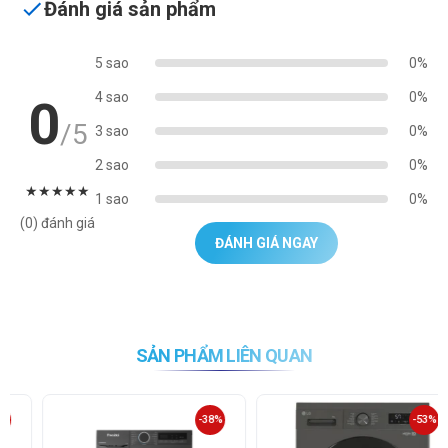
Đánh giá sản phẩm
5 sao
0%
4 sao
0%
0
/5
3 sao
0%
2 sao
0%
★
★
★
★
★
1 sao
0%
(0) đánh giá
ĐÁNH GIÁ NGAY
SẢN PHẨM LIÊN QUAN
-38%
-53%