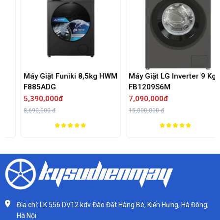
Máy Giặt Funiki 8,5kg HWM
Máy Giặt LG Inverter 9 Kg
F885ADG
FB1209S6M
5,390,000đ
7,090,000đ
8,690,000 đ
15,000,000 đ
Địa chỉ: LK 556 DV12 kdv Đào Đất Hàng Bè, Kiến Hưng, Hà Đông,
Hà Nội