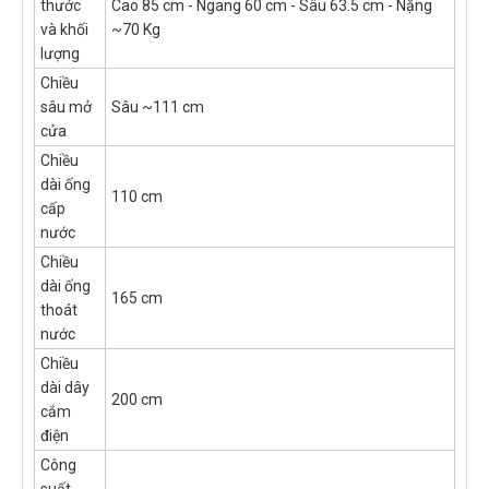
thước
Cao 85 cm - Ngang 60 cm - Sâu 63.5 cm - Nặng
và khối
~70 Kg
lượng
Chiều
sâu mở
Sâu ~111 cm
cửa
Chiều
dài ống
110 cm
cấp
nước
Chiều
dài ống
165 cm
thoát
nước
Chiều
dài dây
200 cm
cắm
điện
Công