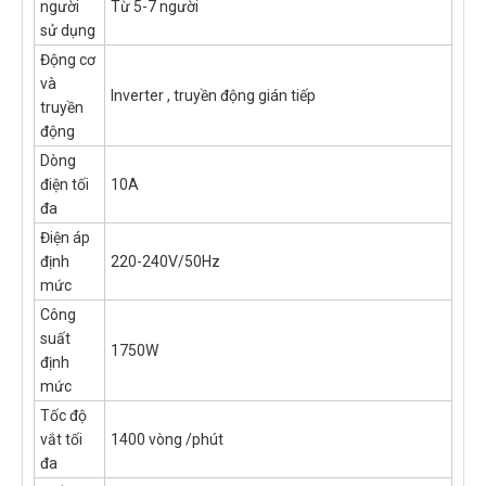
người
Từ 5-7 người
sử dụng
Động cơ
và
Inverter , truyền động gián tiếp
truyền
động
Dòng
điện tối
10A
đa
Điện áp
định
220-240V/50Hz
mức
Công
suất
1750W
định
mức
Tốc độ
vắt tối
1400 vòng /phút
đa