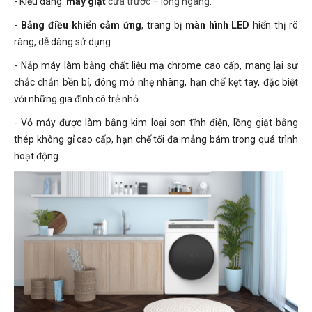
- Kiểu dáng:
máy giặt
cửa trước
–
lồng ngang
.
-
Bảng điều khiển cảm ứng
, trang bị
màn hình LED
hiển thị rõ
ràng, dễ dàng sử dụng.
- Nắp máy làm bằng chất liệu mạ chrome cao cấp, mang lại sự
chắc chắn bền bỉ, đóng mở nhẹ nhàng, hạn chế kẹt tay, đặc biệt
với những gia đình có trẻ nhỏ.
- Vỏ máy được làm bằng kim loại sơn tĩnh điện, lồng giặt bằng
thép không gỉ cao cấp, hạn chế tối đa mảng bám trong quá trình
hoạt động.