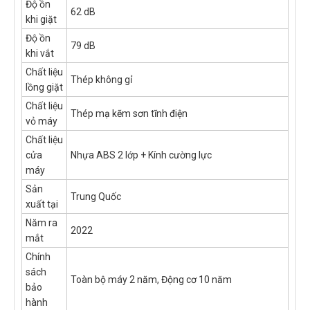
Độ ồn
62 dB
khi giặt
Độ ồn
79 dB
khi vắt
Chất liệu
Thép không gỉ
lồng giặt
Chất liệu
Thép mạ kẽm sơn tĩnh điện
vỏ máy
Chất liệu
cửa
Nhựa ABS 2 lớp + Kính cường lực
máy
Sản
Trung Quốc
xuất tại
Năm ra
2022
mắt
Chính
sách
Toàn bộ máy 2 năm, Động cơ 10 năm
bảo
hành