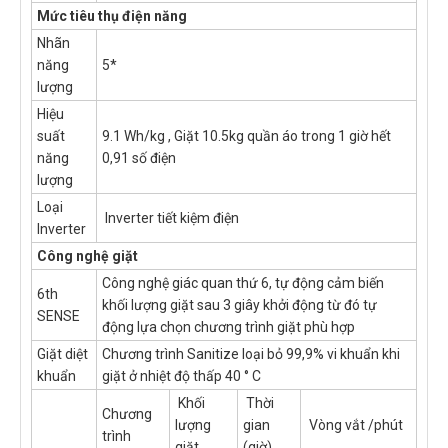
Mức tiêu thụ điện năng
Nhãn
năng
5*
lượng
Hiệu
suất
9.1 Wh/kg , Giặt 10.5kg quần áo trong 1 giờ hết
năng
0,91 số điện
lượng
Loại
Inverter tiết kiệm điện
Inverter
Công nghệ giặt
Công nghệ giác quan thứ 6, tự động cảm biến
6th
khối lượng giặt sau 3 giây khởi động từ đó tự
SENSE
động lựa chọn chương trình giặt phù hợp
Giặt diệt
Chương trình Sanitize loại bỏ 99,9% vi khuẩn khi
khuẩn
giặt ở nhiệt độ thấp 40 ° C
Khối
Thời
Chương
lượng
gian
Vòng vắt /phút
trình
giặt
(giờ)