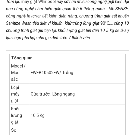
Tóm lại,
máy giặt Whirlpool
này
sở hữu nhiều công nghệ giặt hiện đại
như công nghệ cảm biến giác quan thứ 6 thông minh - 6th SENSE,
công nghệ
Inverter tiết kiệm điện năng
, chương trình giặt sát khuẩn
Sanitize Wash tiêu diệt vi khuẩn, khử trùng lồng giặt
90°C
,… cùng 10
chương trình giặt giũ tiện lợi, khối lượng giặt lên đến 10.5 kg sẽ là sự
lựa chọn phù hợp cho gia đình trên 7 thành viên.
Tổng quan
Model /
Màu
FWEB10502FW/ Trắng
sắc
Loại
máy
Cửa trước , Lồng ngang
giặt
Khối
lượng
10.5 Kg
giặt
Số