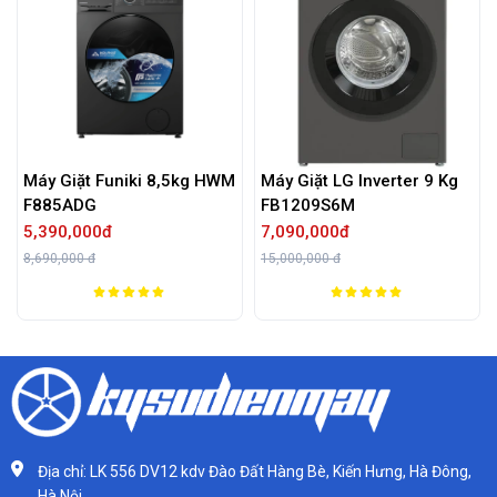
Máy Giặt Funiki 8,5kg HWM
Máy Giặt LG Inverter 9 Kg
F885ADG
FB1209S6M
5,390,000đ
7,090,000đ
8,690,000 đ
15,000,000 đ
Địa chỉ: LK 556 DV12 kdv Đào Đất Hàng Bè, Kiến Hưng, Hà Đông,
Hà Nội