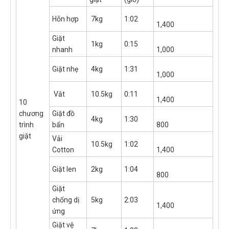
Hỗn hợp
7kg
1:02
1,400
Giặt
1kg
0:15
nhanh
1,000
Giặt nhẹ
4kg
1:31
1,000
Vắt
10.5kg
0:11
1,400
10
chương
Giặt đồ
4kg
1:30
trình
bẩn
800
giặt
Vải
10.5kg
1:02
Cotton
1,400
Giặt len
2kg
1:04
800
Giặt
chống dị
5kg
2:03
1,400
ứng
Giặt vệ