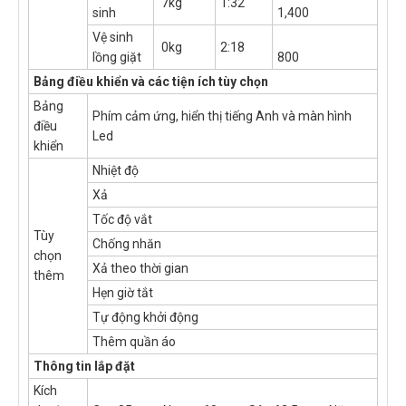
7kg
1:32
sinh
1,400
Vệ sinh
0kg
2:18
lồng giặt
800
Bảng điều khiển và các tiện ích tùy chọn
Bảng
Phím cảm ứng, hiển thị tiếng Anh và màn hình
điều
Led
khiển
Nhiệt độ
Xả
Tốc độ vắt
Tùy
Chống nhăn
chọn
Xả theo thời gian
thêm
Hẹn giờ tắt
Tự động khởi động
Thêm quần áo
Thông tin lắp đặt
Kích