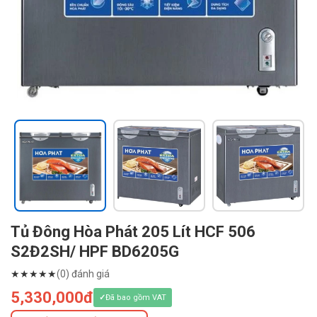
Tủ Đông Hòa Phát 205 Lít HCF 506
S2Đ2SH/ HPF BD6205G
★
★
★
★
★
(0) đánh giá
5,330,000đ
Đã bao gồm VAT