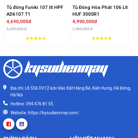
ông Funiki 107 lít HPF
Tủ Đông Hòa Phát 106 Lít
Tủ đông
07.T1
HUF 300SR1
GN-F30
0,000đ
4,990,000đ
5,990,
,000 đ
7,490,000 đ
6,990,000
Địa chỉ: LK 556 DV12 kdv Đào Đất Hàng Bè, Kiến Hưng, Hà Đông,
Hà Nội
Hotline: 094 476 81 55
Website: https://kysudienmay.com/