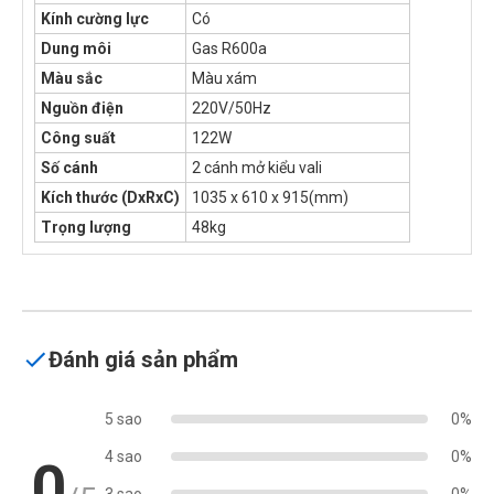
Kính cường lực
Có
Dung môi
Gas R600a
Màu sắc
Màu xám
Nguồn điện
220V/50Hz
Công suất
122W
Số cánh
2 cánh mở kiểu vali
Kích thước (DxRxC)
1035 x 610 x 915(mm)
Trọng lượng
48kg
Đánh giá sản phẩm
5 sao
0%
4 sao
0%
0