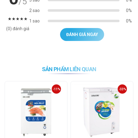
/5
3 sao
0%
2 sao
0%
★
★
★
★
★
1 sao
0%
(0) đánh giá
ĐÁNH GIÁ NGAY
SẢN PHẨM LIÊN QUAN
-11%
-33%