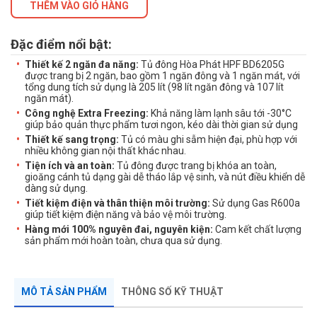
THÊM VÀO GIỎ HÀNG
Đặc điểm nổi bật:
Thiết kế 2 ngăn đa năng:
Tủ đông Hòa Phát HPF BD6205G
được trang bị 2 ngăn, bao gồm 1 ngăn đông và 1 ngăn mát, với
tổng dung tích sử dụng là 205 lít (98 lít ngăn đông và 107 lít
ngăn mát).
Công nghệ Extra Freezing:
Khả năng làm lạnh sâu tới -30°C
giúp bảo quản thực phẩm tươi ngon, kéo dài thời gian sử dụng
Thiết kế sang trọng:
Tủ có màu ghi sẫm hiện đại, phù hợp với
nhiều không gian nội thất khác nhau.
Tiện ích và an toàn:
Tủ đông được trang bị khóa an toàn,
gioăng cánh tủ dạng gài dễ tháo lắp vệ sinh, và nút điều khiển dễ
dàng sử dụng.
Tiết kiệm điện và thân thiện môi trường:
Sử dụng Gas R600a
giúp tiết kiệm điện năng và bảo vệ môi trường.
Hàng mới 100% nguyên đai, nguyên kiện:
Cam kết chất lượng
sản phẩm mới hoàn toàn, chưa qua sử dụng.
MÔ TẢ SẢN PHẨM
THÔNG SỐ KỸ THUẬT