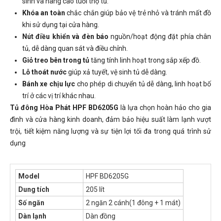
sinh và nâng cao tuổi thọ tủ.
Khóa an toàn
chắc chắn giúp bảo vệ trẻ nhỏ và tránh mất đồ
khi sử dụng tại cửa hàng.
Nút điều khiển và đèn báo
nguồn/hoạt động đặt phía chân
tủ, dễ dàng quan sát và điều chỉnh.
Giỏ treo bên trong tủ
tăng tính linh hoạt trong sắp xếp đồ.
Lỗ thoát nước
giúp xả tuyết, vệ sinh tủ dễ dàng.
Bánh xe chịu lực
cho phép di chuyển tủ dễ dàng, linh hoạt bố
trí ở các vị trí khác nhau.
Tủ đông Hòa Phát HPF BD6205G
là lựa chọn hoàn hảo cho gia
đình và cửa hàng kinh doanh, đảm bảo hiệu suất làm lạnh vượt
trội, tiết kiệm năng lượng và sự tiện lợi tối đa trong quá trình sử
dụng
Model
HPF BD6205G
Dung tích
205 lít
Số ngăn
2 ngăn 2 cánh(1 đông + 1 mát)
Dàn lạnh
Dàn đồng