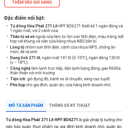
THÊM VÀO GIỎ HÀNG
Đặc điểm nổi bật:
Tủ đông Hòa Phát 271 Lít
HPF BD6271 thiết kế 1 ngăn đông và
1 ngăn mát, với 2 cánh cửa.
Thân tủ và vỏ
ngoài cửa làm từ tôn sơn tĩnh điện, màu trắng, kết
hợp với khung và viền cửa bằng nhựa ABS bền bỉ.
Lòng tủ
nhôm sơn tĩnh điện, cánh cửa nhựa HIPS, chống ăn
mòn, dễ vệ sinh.
Dung tích 271 lít
, ngăn mát 141 lít (0-10℃), ngăn đông 130 lít
(≤ – 18℃).
Công nghệ
làm lạnh trực tiếp, dàn lạnh bằng đồng, gas R600a
thân thiện với môi trường.
Tiện ích:
giỏ đựng đồ, bánh xe di chuyển, xẻng cạo tuyết.
Phù hợp
cho gia đình, quán ăn, cửa hàng kinh doanh nhỏ.
MÔ TẢ SẢN PHẨM
THÔNG SỐ KỸ THUẬT
Tủ đông Hòa Phát 271 Lít HPF BD6271
là giải pháp lý tưởng cho
việc bảo quản thực phẩm tại gia đình kinh doanh nhỏ, quán ăn,