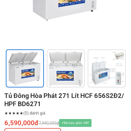
Tủ Đông Hòa Phát 271 Lít HCF 656S2Đ2/
HPF BD6271
★
★
★
★
★
(0) đánh giá
6,590,000đ
7,990,000₫
Đã bao gồm VAT