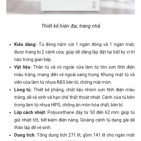
Thiết kế hiện đại, trang nhã
Kiểu dáng:
Tủ đông nằm với 1 ngăn đông và 1 ngăn mát,
được trang bị 2 cánh cửa, giúp dễ dàng lắp đặt tại bất kỳ vị trí
nào trong gian bếp.
Vật liệu:
Thân tủ và vỏ ngoài cửa làm từ tôn sơn tĩnh điện
màu trắng, mang đến vẻ ngoài sang trọng. Khung mặt tủ và
viền cửa làm từ nhựa ABS bền bỉ, chống mài mòn.
Lòng tủ:
Thiết kế phẳng, chất liệu nhôm sơn tĩnh điện màu
trắng, dễ vệ sinh và hạn chế thất thoát nhiệt. Cánh cửa tủ bên
trong làm từ nhựa HIPS, chống ăn mòn hóa chất, bền bỉ.
Lớp cách nhiệt:
Polyurethane dày từ 50 đến 62 mm giúp tủ
giữ nhiệt tốt, tiết kiệm điện năng. Gioăng cánh tủ dạng gài dễ
tháo lắp để vệ sinh.
Dung tích:
Tổng dung tích 271 lít, gồm 141 lít cho ngăn mát