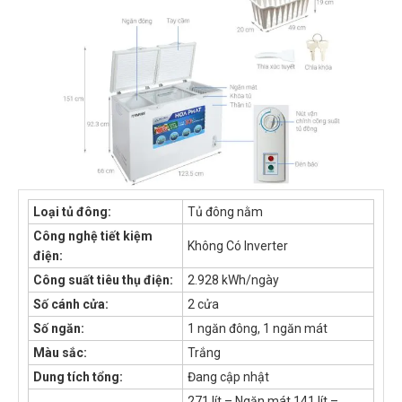
Loại tủ đông:
Tủ đông nằm
Công nghệ tiết kiệm
Không Có Inverter
điện:
Công suất tiêu thụ điện:
2.928 kWh/ngày
Số cánh cửa:
2 cửa
Số ngăn:
1 ngăn đông, 1 ngăn mát
Màu sắc:
Trắng
Dung tích tổng:
Đang cập nhật
271 lít – Ngăn mát 141 lít –