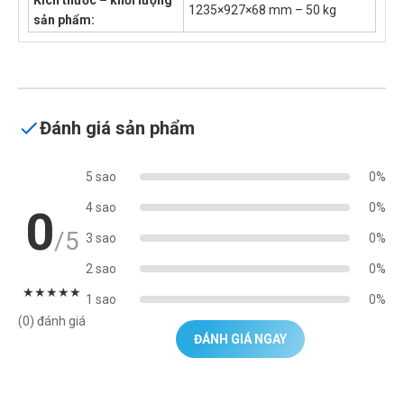
1235×927×68 mm – 50 kg
sản phẩm:
Đánh giá sản phẩm
5 sao
0%
4 sao
0%
0
/5
3 sao
0%
2 sao
0%
★
★
★
★
★
1 sao
0%
(0) đánh giá
ĐÁNH GIÁ NGAY