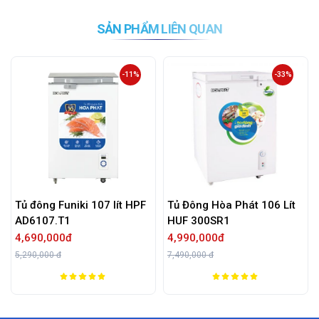
SẢN PHẨM LIÊN QUAN
-11%
-33%
Tủ đông Funiki 107 lít HPF
Tủ Đông Hòa Phát 106 Lít
AD6107.T1
HUF 300SR1
4,690,000đ
4,990,000đ
5,290,000 đ
7,490,000 đ