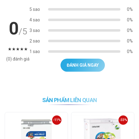
5 sao
0%
4 sao
0%
0
/5
3 sao
0%
2 sao
0%
★
★
★
★
★
1 sao
0%
(0) đánh giá
ĐÁNH GIÁ NGAY
SẢN PHẨM LIÊN QUAN
-11%
-33%