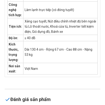
Công
nghệ
Làm lạnh trực tiếp (có đóng tuyết)
tích hợp:
Xẻng cạo tuyết, Nút điều chỉnh nhiệt độ bên ngoài
Tiện ích:
tủ Lỗ thoát nước, Khoá cửa tủ, Inverter tiết kiệm
điện, Giỏ đựng đồ, Bánh xe
Độ ồn:
≤ 40 dB
Kích
thước,
Dài 130.4 cm - Rộng 67 cm - Cao 88 cm - Nặng
trọng
53 kg
lượng:
Nơi sản
Việt Nam
xuất:
Đánh giá sản phẩm