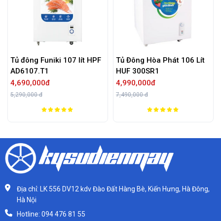
 lít HPF
Tủ Đông Hòa Phát 106 Lít
Tủ đông LG Inverter 16
HUF 300SR1
GN-F304PS
4,990,000đ
5,990,000đ
7,490,000 đ
6,990,000 đ
Địa chỉ: LK 556 DV12 kdv Đào Đất Hàng Bè, Kiến Hưng, Hà Đông,
Hà Nội
Hotline: 094 476 81 55