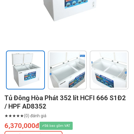
Tủ Đông Hòa Phát 352 lít HCFI 666 S1Đ2
/ HPF AD8352
★
★
★
★
★
(0) đánh giá
6,370,000đ
Đã bao gồm VAT