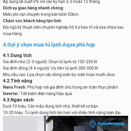
Áp dụng lãi suất 0% với các kỳ hạn 3, 6 hoặc 12 tháng.
Dịch vụ giao hàng nhanh chóng:
Miễn phí vận chuyển trong bán kính 50km.
Chăm sóc khách hàng tận tình:
Đội ngũ kỹ thuật viên chuyên nghiệp hỗ trợ bảo trì và sửa chữa sau
mua hàng.
4.Gợi ý chọn mua tủ lạnh Aqua phù hợp
4.1.Dung tích
Gia đình nhỏ (2-3 người): Chọn tủ lạnh từ 150-250 lít.
Gia đình đông (4-6 người): Ưu tiên tủ lạnh 300-500 lít.
Nhu cầu cao: Lựa chọn các dòng side-by-side hoặc multi-door.
4.2.Tính năng
Nano Fresh:
Phù hợp với gia đình chú trọng an toàn thực phẩm.
Inverter:
Tiết kiệm điện năng hiệu quả.
4.3.Ngân sách
Dưới 10 triệu: Các mẫu dung tích nhỏ, thiết kế cơ bản.
10-20 triệu: Tủ lạnh dung tích lớn hơn với nhiều tính năng hiện đại.