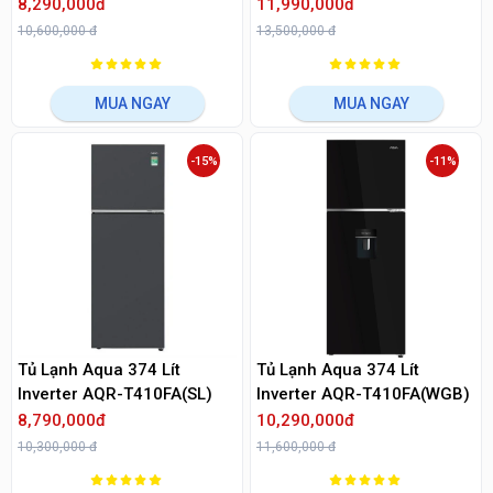
(WGM)
8,290,000đ
11,990,000đ
10,600,000 đ
13,500,000 đ
MUA NGAY
MUA NGAY
-15%
-11%
Tủ Lạnh Aqua 374 Lít
Tủ Lạnh Aqua 374 Lít
Inverter AQR-T410FA(SL)
Inverter AQR-T410FA(WGB)
8,790,000đ
10,290,000đ
10,300,000 đ
11,600,000 đ