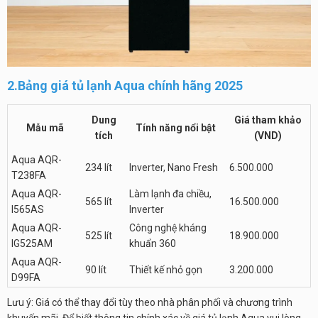
2.Bảng giá tủ lạnh Aqua chính hãng 2025
Dung
Giá tham khảo
Mẫu mã
Tính năng nổi bật
tích
(VND)
Aqua AQR-
234 lít
Inverter, Nano Fresh
6.500.000
T238FA
Aqua AQR-
Làm lạnh đa chiều,
565 lít
16.500.000
I565AS
Inverter
Aqua AQR-
Công nghệ kháng
525 lít
18.900.000
IG525AM
khuẩn 360
Aqua AQR-
90 lít
Thiết kế nhỏ gọn
3.200.000
D99FA
Lưu ý: Giá có thể thay đổi tùy theo nhà phân phối và chương trình
khuyến mãi. Để biết thông tin chính xác về giá tủ lạnh Aqua vui lòng