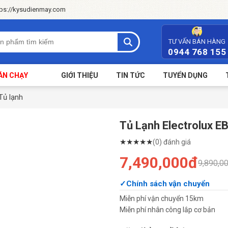
tps://kysudienmay.com
TƯ VẤN BÁN HÀNG
0944 768 155
ÁN CHẠY
GIỚI THIỆU
TIN TỨC
TUYỂN DỤNG
Tủ lạnh
Tủ Lạnh Electrolux E
★
★
★
★
★
(0) đánh giá
7,490,000đ
9,890,0
Chính sách vận chuyển
Miễn phí vận chuyển 15km
Miễn phí nhân công lắp cơ bản