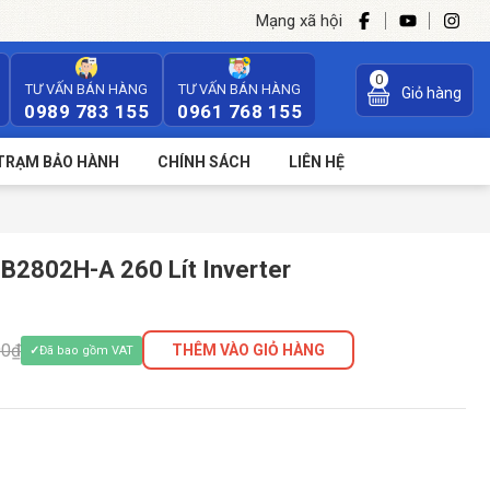
Mạng xã hội
0
TƯ VẤN BÁN HÀNG
TƯ VẤN BÁN HÀNG
Giỏ hàng
0989 783 155
0961 768 155
TRẠM BẢO HÀNH
CHÍNH SÁCH
LIÊN HỆ
BB2802H-A 260 Lít Inverter
00₫
THÊM VÀO GIỎ HÀNG
Đã bao gồm VAT