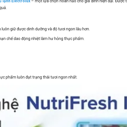
ủ lạnh Electrolux
– một lựa chọn hoàn hảo cho gia đình hiện đại. Được t
quả.
m luôn giữ được dinh dưỡng và độ tươi ngon lâu hơn.
 hạn chế dao động nhiệt làm hư hỏng thực phẩm.
ực phẩm luôn đạt trạng thái tươi ngon nhất.