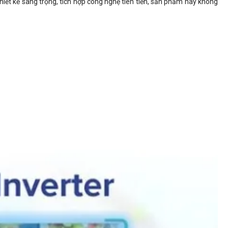
hiết kế sang trọng, tích hợp công nghệ tiên tiến, sản phẩm này không