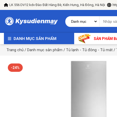
LK 556 DV12 kdv Đào Đất Hàng Bè, Kiến Hưng, Hà Đông, Hà Nội
ht
DANH MỤC SẢN PHẨM
SẢN PHẨM B
Trang chủ
/
Danh mục sản phẩm
/
Tủ lạnh - Tủ đông - Tủ mát
/
-24%