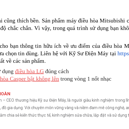
ai cũng thích bền. Sản phẩm máy điều hòa Mitsubishi ch
 độ chắc chắn. Vì vậy, trong quá trình sử dụng bạn kh
 cho bạn thông tin hữu ích về ưu điểm của điều hòa M
ựa chọn tin dùng. Liên hệ với Kỹ Sư Điện Máy tại
http
hất về các sản phẩm.
ử dụng
điều hòa LG
đúng cách
 hòa Casper bật không lên
trong vòng 1 nốt nhạc
HOÀN
– CEO thương hiệu Kỹ sư Điện Máy, là người giàu kinh nghiệm trong lĩ
nh, đồ gia dụng. Với chuyên môn vững vàng và niềm đam mê công nghệ, a
m chia sẻ kiến thức thực tế, kinh nghiệm sửa chữa, lắp đặt và sử dụng t