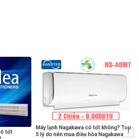
nh Nagakawa có tốt không? Top
Hướng dẫn sử dụng đ
o nên mua điều hòa Nagakawa
chi tiết NHẤT