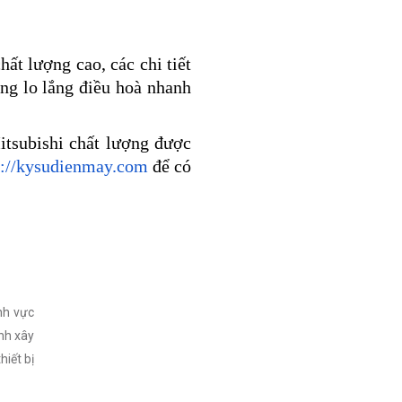
ất lượng cao, các chi tiết
ông lo lắng điều hoà nhanh
itsubishi chất lượng được
s://kysudienmay.com
để có
nh vực
nh xây
hiết bị