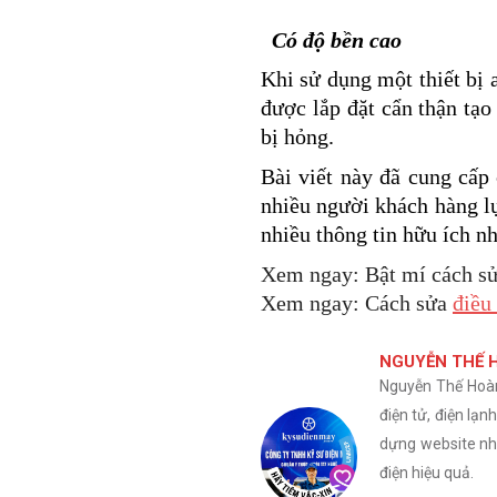
Có độ bền cao
Khi sử dụng một thiết bị 
được lắp đặt cẩn thận tạo
bị hỏng.
Bài viết này đã cung cấp
nhiều người khách hàng l
nhiều thông tin hữu ích n
Xem ngay: Bật mí cách s
Xem ngay: Cách sửa
điều
NGUYỄN THẾ 
Nguyễn Thế Hoàn 
điện tử, điện lạ
dựng website nhằ
điện hiệu quả.