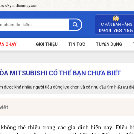
tps://kysudienmay.com
TƯ VẤN BÁN HÀNG
0944 768 155
ÁN CHẠY
GIỚI THIỆU
TIN TỨC
TUYỂN DỤNG
HÒA MITSUBISHI CÓ THỂ BẠN CHƯA BIẾT
m được khá nhiều người tiêu dùng lựa chọn và có nhu cầu tìm hiểu ưu đi
viết
 không thể thiếu trong các gia đình hiện nay. Điều h