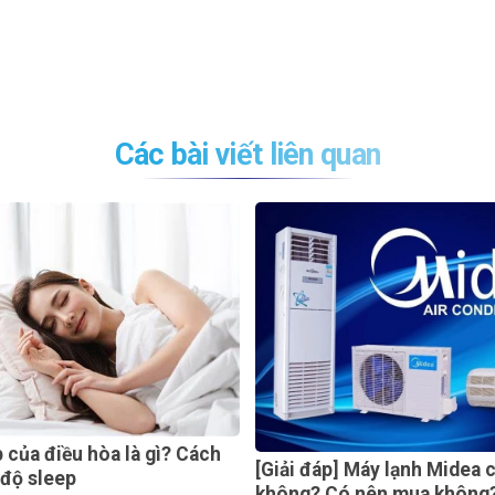
Các bài viết liên quan
Cách
Máy lạ
[Giải đáp] Máy lạnh Midea có tốt
5 lý d
không? Có nên mua không?