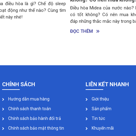
ộ sleep
Máy lạn
Điều hòa Midea của nước nào? Máy lạnh Midea
ùng tìm
điều hò
có tốt không? Có nên mua không? Cùng giải
viết này
đáp những thắc mắc này trong bài viết sau nhé!
ĐỌC T
ĐỌC THÊM
CHÍNH SÁCH
LIÊN KẾT NHANH
Hướng dẫn mua hàng
Giới thiệu
Chính sách thanh toán
Sản phẩm
Chính sách bảo hành đổi trả
Tin tức
Chính sách bảo mật thông tin
Khuyến mãi