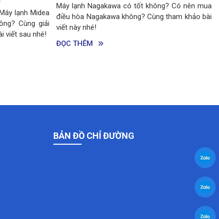
h Nagakawa có tốt không? Có nên mua
Sử dụng điều hòa Sams
a Nagakawa không? Cùng tham khảo bài
hiệu quả, bền bỉ? Theo dõi
 nhé!
để có cho mình những b
hòa Samsung thật hữu ích
HÊM
ĐỌC THÊM
BẢN ĐỒ CHỈ ĐƯỜNG