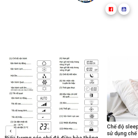
Chế độ sleep của điều hòa là gì? 
sử dụng chế độ sleep
 độ điều hòa thông