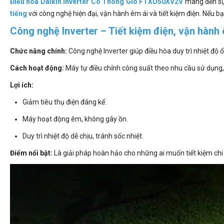
Điều hòa Daikin Inverter Có Thông Gió FTXU50XV2V
mang đến sự 
tiếng
với công nghệ hiện đại, vận hành êm ái và tiết kiệm điện. Nếu
Công nghệ Inverter – Tiết kiệm điện, vận hành 
Chức năng chính:
Công nghệ Inverter giúp điều hòa duy trì nhiệt độ 
Cách hoạt động:
Máy tự điều chỉnh công suất theo nhu cầu sử dụng, h
Lợi ích:
Giảm tiêu thụ điện đáng kể.
Máy hoạt động êm, không gây ồn.
Duy trì nhiệt độ dễ chịu, tránh sốc nhiệt.
Điểm nổi bật:
Là giải pháp hoàn hảo cho những ai muốn tiết kiệm ch