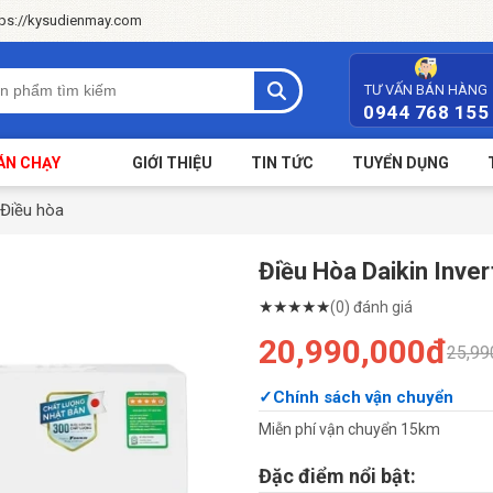
tps://kysudienmay.com
TƯ VẤN BÁN HÀNG
0944 768 155
ÁN CHẠY
GIỚI THIỆU
TIN TỨC
TUYỂN DỤNG
Điều hòa
Điều Hòa Daikin Inv
★
★
★
★
★
(0) đánh giá
20,990,000đ
25,99
Chính sách vận chuyển
Miễn phí vận chuyển 15km
Đặc điểm nổi bật: