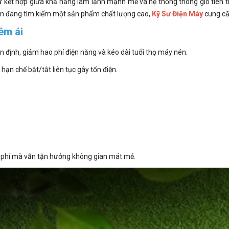
kết hợp giữa khả năng làm lạnh mạnh mẽ và hệ thống thông gió tiên tiế
 bạn đang tìm kiếm một sản phẩm chất lượng cao,
Kỹ Sư Điện Máy
cung cấp
êm ái
ổn định, giảm hao phí điện năng và kéo dài tuổi thọ máy nén.
ạn chế bật/tắt liên tục gây tốn điện.
i phí mà vẫn tận hưởng không gian mát mẻ.