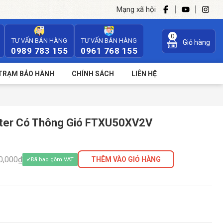
Mạng xã hội
0
TƯ VẤN BÁN HÀNG
TƯ VẤN BÁN HÀNG
Giỏ hàng
0989 783 155
0961 768 155
TRẠM BẢO HÀNH
CHÍNH SÁCH
LIÊN HỆ
erter Có Thông Gió FTXU50XV2V
0,000₫
THÊM VÀO GIỎ HÀNG
Đã bao gồm VAT