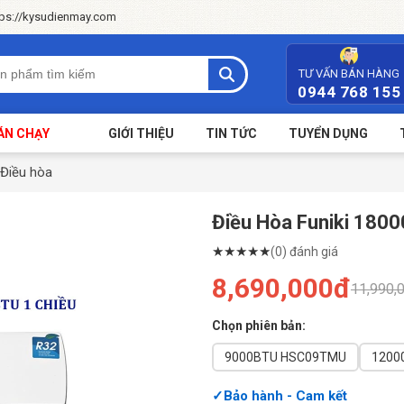
tps://kysudienmay.com
TƯ VẤN BÁN HÀNG
0944 768 155
ÁN CHẠY
GIỚI THIỆU
TIN TỨC
TUYỂN DỤNG
Điều hòa
Điều Hòa Funiki 18
★
★
★
★
★
(0) đánh giá
8,690,000đ
11,990,
Chọn phiên bản:
9000BTU HSC09TMU
Bảo hành - Cam kết