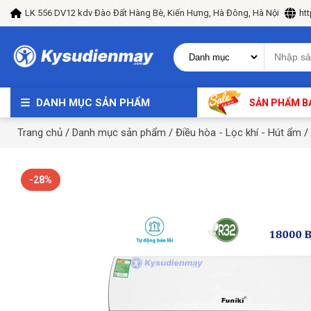
LK 556 DV12 kdv Đào Đất Hàng Bè, Kiến Hưng, Hà Đông, Hà Nội
ht
DANH MỤC SẢN PHẨM
SẢN PHẨM B
Trang chủ
/
Danh mục sản phẩm
/
Điều hòa - Lọc khí - Hút ẩm
/
-28%