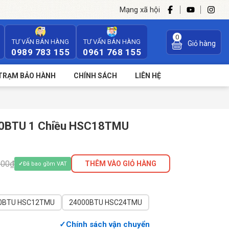
Mạng xã hội
0
TƯ VẤN BÁN HÀNG
TƯ VẤN BÁN HÀNG
Giỏ hàng
0989 783 155
0961 768 155
TRẠM BẢO HÀNH
CHÍNH SÁCH
LIÊN HỆ
000BTU 1 Chiều HSC18TMU
000₫
THÊM VÀO GIỎ HÀNG
Đã bao gồm VAT
12000BTU HSC12TMU
24000BTU HSC24TMU
Chính sách vận chuyển