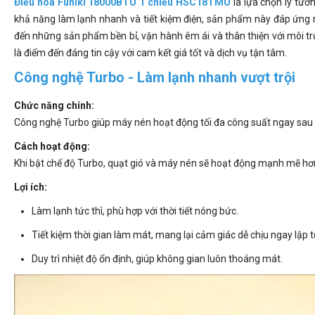
Điều hòa Funiki 18000BTU 1 chiều HSC18TMU
là lựa chọn lý tưởn
khả năng làm lạnh nhanh và tiết kiệm điện, sản phẩm này đáp ứng
đến những sản phẩm bền bỉ, vận hành êm ái và thân thiện với môi t
là điểm đến đáng tin cậy với cam kết giá tốt và dịch vụ tận tâm.
Công nghệ Turbo - Làm lạnh nhanh vượt trội
Chức năng chính:
Công nghệ Turbo giúp máy nén hoạt động tối đa công suất ngay sau k
Cách hoạt động:
Khi bật chế độ Turbo, quạt gió và máy nén sẽ hoạt động mạnh mẽ hơ
Lợi ích:
Làm lạnh tức thì, phù hợp với thời tiết nóng bức.
Tiết kiệm thời gian làm mát, mang lại cảm giác dễ chịu ngay lập t
Duy trì nhiệt độ ổn định, giúp không gian luôn thoáng mát.