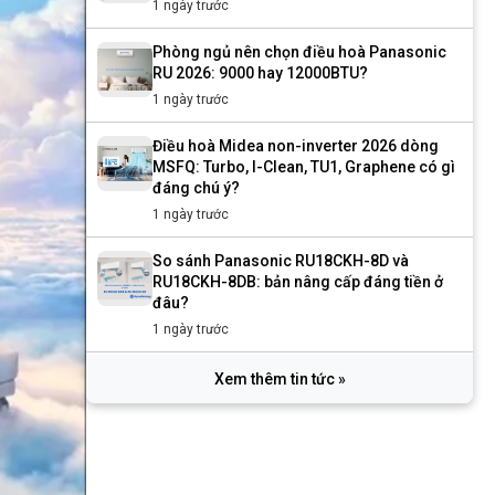
1 ngày trước
Phòng ngủ nên chọn điều hoà Panasonic
RU 2026: 9000 hay 12000BTU?
1 ngày trước
Điều hoà Midea non-inverter 2026 dòng
MSFQ: Turbo, I-Clean, TU1, Graphene có gì
đáng chú ý?
1 ngày trước
So sánh Panasonic RU18CKH-8D và
RU18CKH-8DB: bản nâng cấp đáng tiền ở
đâu?
1 ngày trước
Xem thêm tin tức »