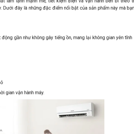
t làm lạnh mạnh mẽ, tiết kiệm điện và vận hành bền bỉ theo thờ
ậy. Dưới đây là những đặc điểm nổi bật của sản phẩm này mà bạ
ộng gần như không gây tiếng ồn, mang lại không gian yên tĩnh 
hỏ
ời gian vận hành máy.