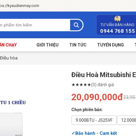
tps://kysudienmay.com
TƯ VẤN BÁN HÀNG
0944 768 155
ÁN CHẠY
GIỚI THIỆU
TIN TỨC
TUYỂN DỤNG
Điều hòa
Điều Hoà Mitsubishi
★
★
★
★
★
(0) đánh giá
20,090,000đ
23,95
Chọn phiên bản:
9.000BTU - JS25VF
12.000
Bảo hành - Cam kết