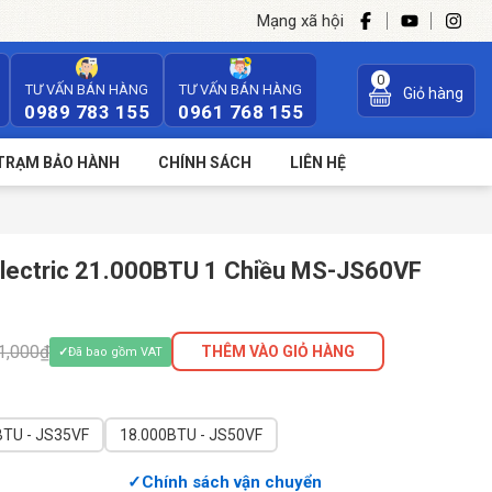
Mạng xã hội
0
TƯ VẤN BÁN HÀNG
TƯ VẤN BÁN HÀNG
Giỏ hàng
0989 783 155
0961 768 155
TRẠM BẢO HÀNH
CHÍNH SÁCH
LIÊN HỆ
 Electric 21.000BTU 1 Chiều MS-JS60VF
1,000₫
THÊM VÀO GIỎ HÀNG
Đã bao gồm VAT
BTU - JS35VF
18.000BTU - JS50VF
Chính sách vận chuyển