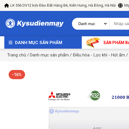
LK 556 DV12 kdv Đào Đất Hàng Bè, Kiến Hưng, Hà Đông, Hà Nội
ht
DANH MỤC SẢN PHẨM
SẢN PHẨM B
Trang chủ
/
Danh mục sản phẩm
/
Điều hòa - Lọc khí - Hút ẩm
/
-16%