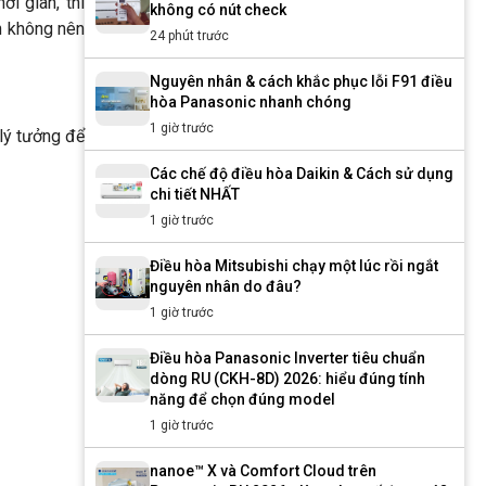
i gian, thì
không có nút check
n không nên
24 phút trước
Nguyên nhân & cách khắc phục lỗi F91 điều
hòa Panasonic nhanh chóng
1 giờ trước
lý tưởng để
Các chế độ điều hòa Daikin & Cách sử dụng
chi tiết NHẤT
1 giờ trước
Điều hòa Mitsubishi chạy một lúc rồi ngắt
nguyên nhân do đâu?
1 giờ trước
Điều hòa Panasonic Inverter tiêu chuẩn
dòng RU (CKH-8D) 2026: hiểu đúng tính
năng để chọn đúng model
1 giờ trước
nanoe™ X và Comfort Cloud trên