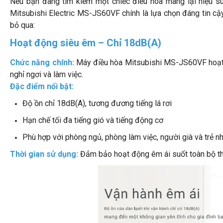
Nếu bạn đang tìm kiếm một chiếc điều hòa mang lại hiệu suấ
Mitsubishi Electric MS-JS60VF chính là lựa chọn đáng tin c
bỏ qua:
Hoạt động siêu êm – Chỉ 18dB(A)
Chức năng chính:
Máy điều hòa Mitsubishi MS-JS60VF hoạt đ
nghỉ ngơi và làm việc.
Đặc điểm nổi bật:
Độ ồn chỉ 18dB(A), tương đương tiếng lá rơi
Hạn chế tối đa tiếng gió và tiếng động cơ
Phù hợp với phòng ngủ, phòng làm việc, người già và trẻ n
Thời gian sử dụng:
Đảm bảo hoạt động êm ái suốt toàn bộ th