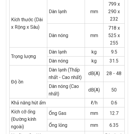
799 x
Dàn lạnh
mm
290 x
232
Kích thước (Dài
x Rộng x Sâu)
718 x
Dàn nóng
mm
525 x
255
Dàn lạnh
kg
9.5
Trọng lượng
Dàn nóng
kg
31.5
Dàn lạnh (Thấp
dB(A)
28 - 48
nhất - Cao nhất)
Độ ồn
Dàn nóng (Cao
dB(A)
50
nhất)
Khả năng hút ẩm
ℓ/h
0.6
Kích cỡ ống
Ống Gas
mm
12.7
(Đường kính
Ống lỏng
mm
6.35
ngoài)