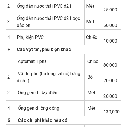
2
Ống dẫn nước thải PVC d21
Mét
25,000
Ống dẫn nước thải PVC d21 bọc
3
Mét
bảo ôn
50,000
4
Phụ kiện PVC
Chiếc
10,000
F
Các vật tư , phụ kiện khác
1
Aptomat 1 pha
Chiếc
80,000
Vật tư phụ (bu lông, vít nở, băng
2
Bộ
dính…)
70,000
3
Ống gen đi dây điện
Mét
20,000
4
Ống gen đi ống đồng
Mét
130,000
G
Các chi phí khác nếu có