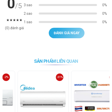
0
/5
3 sao
0%
2 sao
0%
★
★
★
★
★
1 sao
0%
(0) đánh giá
ĐÁNH GIÁ NGAY
SẢN PHẨM LIÊN QUAN
-31%
-17%