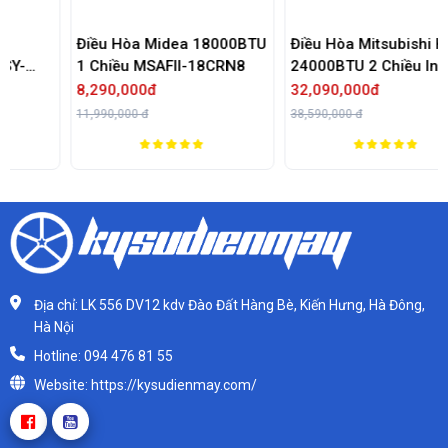
Điều Hòa Midea 18000BTU
Điều Hòa Mitsubishi Heavy
1 Chiều MSAFII-18CRN8
24000BTU 2 Chiều Inverter
SRK/SRC71ZRS-W5
8,290,000đ
32,090,000đ
11,990,000 đ
38,590,000 đ
Địa chỉ: LK 556 DV12 kdv Đào Đất Hàng Bè, Kiến Hưng, Hà Đông,
Hà Nội
Hotline: 094 476 81 55
Website: https://kysudienmay.com/