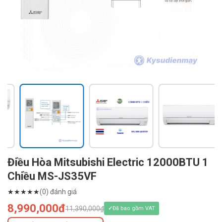
Điều Hòa Mitsubishi Electric 12000BTU 1
Chiều MS-JS35VF
★
★
★
★
★
(0) đánh giá
8,990,000đ
11,390,000₫
Đã bao gồm VAT