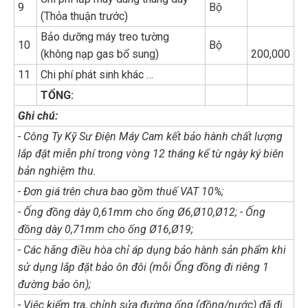
9
Bộ
(Thỏa thuận trước)
Bảo dưỡng máy treo tường
10
Bộ
(không nạp gas bổ sung)
200,000
11
Chi phí phát sinh khác …
TỔNG:
Ghi chú:
- Công Ty Kỹ Sư Điện Máy Cam kết bảo hành chất lượng
lắp đặt miễn phí trong vòng 12 tháng kể từ ngày ký biên
bản nghiệm thu.
- Đơn giá trên chưa bao gồm thuế VAT 10%;
- Ống đồng dày 0,61mm cho ống Ø6,Ø10,Ø12; - Ống
đồng dày 0,71mm cho ống Ø16,Ø19;
- Các hãng điều hòa chỉ áp dụng bảo hành sản phẩm khi
sử dụng lắp đặt bảo ôn đôi (mỗi Ống đồng đi riêng 1
đường bảo ôn);
- Việc kiểm tra, chỉnh sửa đường ống (đồng/nước) đã đi