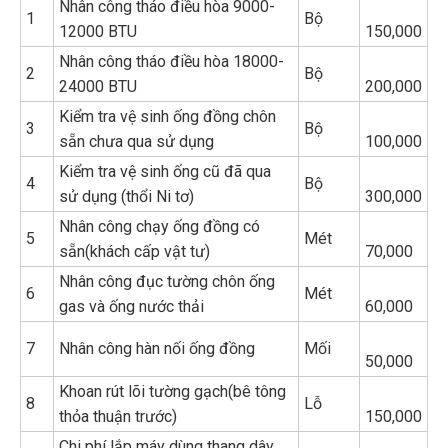
Nhân công tháo điều hòa 9000-
1
Bộ
12000 BTU
150,000
Nhân công tháo điều hòa 18000-
2
Bộ
24000 BTU
200,000
Kiểm tra vệ sinh ống đồng chôn
3
Bộ
sẵn chưa qua sử dụng
100,000
Kiểm tra vệ sinh ống cũ đã qua
4
Bộ
sử dụng (thổi Ni tơ)
300,000
Nhân công chạy ống đồng có
5
Mét
sẵn(khách cấp vật tư)
70,000
Nhân công đục tường chôn ống
6
Mét
gas và ống nước thải
60,000
7
Nhân công hàn nối ống đồng
Mối
50,000
Khoan rút lõi tường gạch(bê tông
8
Lỗ
thỏa thuận trước)
150,000
Chi phí lắp máy dùng thang dây