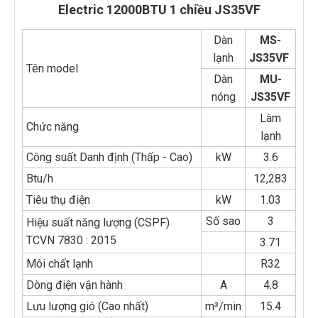
Electric 12000BTU 1 chiều JS35VF
Dàn
MS-
lạnh
JS35VF
Tên model
Dàn
MU-
nóng
JS35VF
Làm
Chức năng
lạnh
Công suất Danh định (Thấp - Cao)
kW
3.6
Btu/h
12,283
Tiêu thụ điện
kW
1.03
Số sao
3
Hiệu suất năng lượng (CSPF)
TCVN 7830 : 2015
3.71
Môi chất lạnh
R32
Dòng điện vận hành
A
4.8
Lưu lượng gió (Cao nhất)
m³/min
15.4