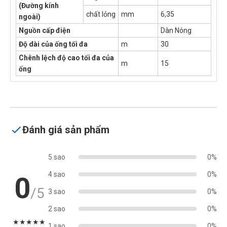
(Đường kính
chất lỏng
mm
6,35
ngoài)
Nguồn cấp điện
Dàn Nóng
Độ dài của ống tối đa
m
30
Chênh lệch độ cao tối đa của
m
15
ống
Đánh giá sản phẩm
5 sao
0%
4 sao
0%
0
/5
3 sao
0%
2 sao
0%
★
★
★
★
★
1 sao
0%