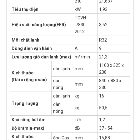
Btu
21,837
Tiêu thụ điện
kW
1,93
TCVN
Hiệu suất năng lượng(EER)
7830 :
3,52
2012
Môi chất lạnh
R32
Dòng điện vận hành
A
9
Lưu lượng gió dàn lạnh (max)
m³/min
21,3
1100 x 325 x
dàn lạnh
mm
238
Kích thước
(Dài x rộng x sâu)
dàn
840 x 880 x
mm
nóng
330
dàn lạnh
kg
16
Trọng lượng
dàn
kg
50,5
nóng
Khả năng hút ẩm
L/h
1,2
Độ ồn(min-max)
dB
37 - 54
Kích thước
ống Gas
mm
15,88