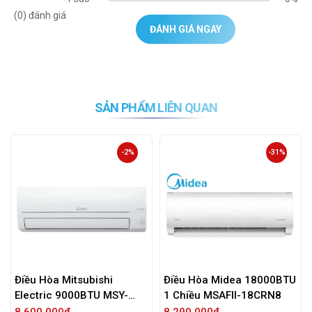
(0) đánh giá
ĐÁNH GIÁ NGAY
SẢN PHẨM LIÊN QUAN
-2%
-31%
itsubishi
Điều Hòa Midea 18000BTU
Điều Hòa Mits
000BTU MSY-
1 Chiều MSAFII-18CRN8
24000BTU 2 Ch
SRK/SRC71Z
đ
8,290,000đ
32,090,000đ