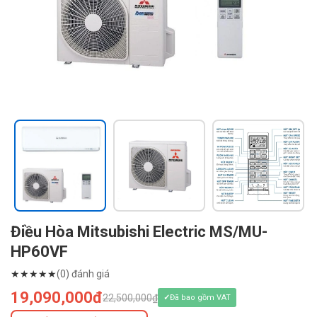
Điều Hòa Mitsubishi Electric MS/MU-
HP60VF
★
★
★
★
★
(0) đánh giá
19,090,000đ
22,500,000₫
Đã bao gồm VAT