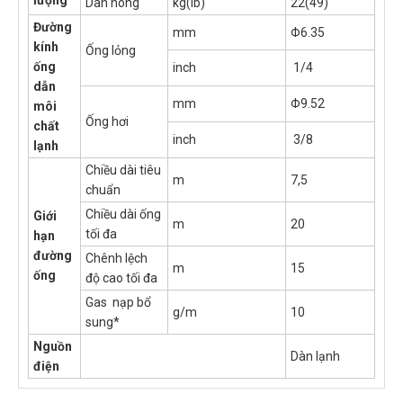
Dàn nóng
kg(lb)
22(49)
Đường
mm
Φ6.35
kính
Ống lỏng
ống
inch
1/4
dẫn
mm
Φ9.52
môi
Ống hơi
chất
inch
3/8
lạnh
Chiều dài tiêu
m
7,5
chuẩn
Chiều dài ống
Giới
m
20
tối đa
hạn
đường
Chênh lệch
m
15
ống
độ cao tối đa
Gas nạp bổ
g/m
10
sung*
Nguồn
Dàn lạnh
điện