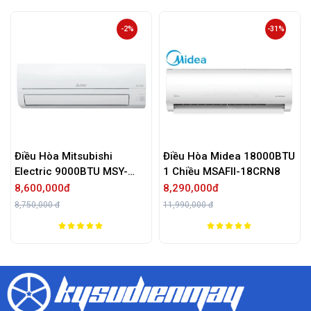
-2%
-31%
tsubishi
Điều Hòa Midea 18000BTU
Điều Hòa Mits
000BTU MSY-
1 Chiều MSAFII-18CRN8
24000BTU 2 Ch
SRK/SRC71ZR
8,290,000đ
32,090,000đ
11,990,000 đ
38,590,000 đ