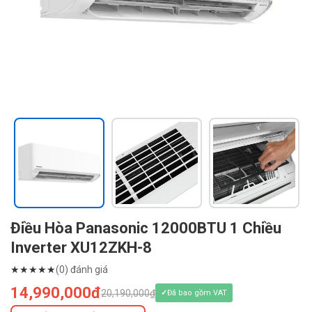
Điều Hòa Panasonic 12000BTU 1 Chiều
Inverter XU12ZKH-8
★
★
★
★
★
(0) đánh giá
14,990,000đ
20,190,000₫
Đã bao gồm VAT