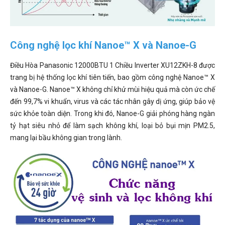
Công nghệ lọc khí Nanoe™ X và Nanoe-G
Điều Hòa Panasonic 12000BTU 1 Chiều Inverter XU12ZKH-8 được
trang bị hệ thống lọc khí tiên tiến, bao gồm công nghệ Nanoe™ X
và Nanoe-G. Nanoe™ X không chỉ khử mùi hiệu quả mà còn ức chế
đến 99,7% vi khuẩn, virus và các tác nhân gây dị ứng, giúp bảo vệ
sức khỏe toàn diện. Trong khi đó, Nanoe-G giải phóng hàng ngàn
tỷ hạt siêu nhỏ để làm sạch không khí, loại bỏ bụi mịn PM2.5,
mang lại bầu không gian trong lành.