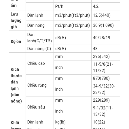
ẩm
Pt/h
4,2
Lưu
Dàn lạnh
m3/phút(ft3/phút)
12.5(440)
lượng
Dàn nóng
m3/phút(ft3/phút)
30.9(1.090)
gió
Dàn
dB(A)
40/28/19
lạnh(C/T/TB)
Độ ồn
Dàn nóng (C)
dB(A)
48
mm
295(542)
Chiều cao
11-5/8(21-
inch
Kích
11/32)
thước
mm
870(780)
dàn
Chiều rộng
34-9/32(30-
lạnh
inch
23/32)
(dàn
mm
229(289)
nóng)
Chiều sâu
9-1/32(11-
inch
13/32)
Dàn lạnh
kg(lb)
10(22)
Khối
lượng