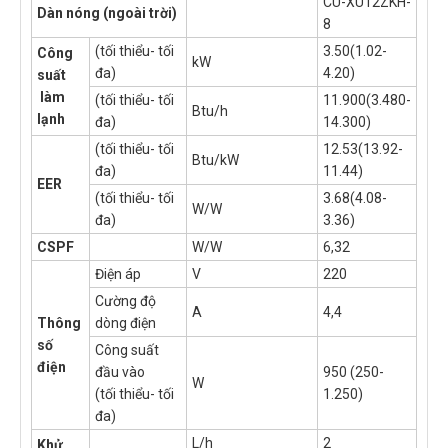
CU-XU12ZKH-
Dàn nóng (ngoài trời)
8
(tối thiểu- tối
3.50(1.02-
Công
kW
đa)
4.20)
suất
làm
(tối thiểu- tối
11.900(3.480-
Btu/h
lạnh
đa)
14.300)
(tối thiểu- tối
12.53(13.92-
Btu/kW
đa)
11.44)
EER
(tối thiểu- tối
3.68(4.08-
W/W
đa)
3.36)
CSPF
W/W
6,32
Điện áp
V
220
Cường độ
A
4,4
Thông
dòng điện
số
Công suất
điện
đầu vào
950 (250-
W
(tối thiểu- tối
1.250)
đa)
L/h
2
Khử