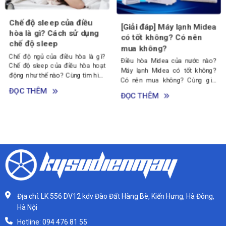
Máy lạnh Nagakawa có
[Giải đáp] Máy lạnh Midea
tốt không? Top 5 lý do
có tốt không? Có nên
nên mua điều hòa
mua không?
Nagakawa
Điều hòa Midea của nước nào?
Máy lạnh Nagakawa có tốt
Máy lạnh Midea có tốt không?
không? Có nên mua điều hòa
Có nên mua không? Cùng giải
Nagakawa không? Cùng tham
đáp những thắc mắc này trong
ĐỌC THÊM
khảo bài viết này nhé!
bài viết sau nhé!
ĐỌC THÊM
Địa chỉ: LK 556 DV12 kdv Đào Đất Hàng Bè, Kiến Hưng, Hà Đông,
Hà Nội
Hotline: 094 476 81 55