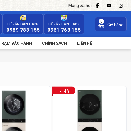
Mạng xã hội
0
TƯ VẤN BÁN HÀNG
TƯ VẤN BÁN HÀNG
Giỏ hàng
0989 783 155
0961 768 155
TRẠM BẢO HÀNH
CHÍNH SÁCH
LIÊN HỆ
-14%