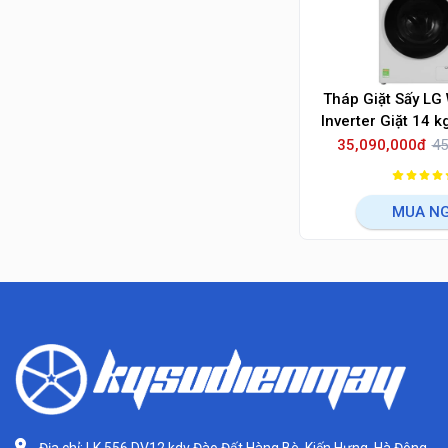
Tháp Giặt Sấy L
Inverter Giặt 14 k
WT1410
35,090,000đ
45
MUA N