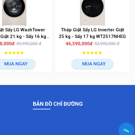
iặt Sấy LG WashTower
Tháp Giặt Sấy LG Inverter Giặt
 Giặt 21 kg - Sấy 16 kg
25 kg - Sấy 17 kg WT2517NHEG
WT2116SHEG
0,000đ
59,990,000 đ
46,590,000đ
53,990,000 đ
MUA NGAY
MUA NGAY
BẢN ĐỒ CHỈ ĐƯỜNG