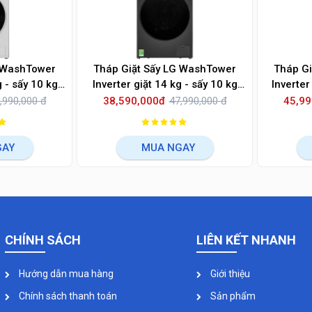
G WashTower
Tháp Giặt Sấy LG WashTower
Tháp G
g - sấy 10 kg
Inverter giặt 14 kg - sấy 10 kg
Inverter
NHE
WT1410NHB
,990,000 đ
38,590,000đ
47,990,000 đ
45,99
GAY
MUA NGAY
CHÍNH SÁCH
LIÊN KẾT NHANH
Hướng dẫn mua hàng
Giới thiệu
Chính sách thanh toán
Sản phẩm