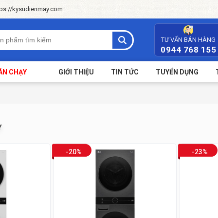
tps://kysudienmay.com
TƯ VẤN BÁN HÀNG
0944 768 155
ÁN CHẠY
GIỚI THIỆU
TIN TỨC
TUYỂN DỤNG
Y
-20%
-23%