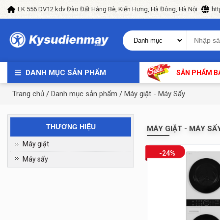
LK 556 DV12 kdv Đào Đất Hàng Bè, Kiến Hưng, Hà Đông, Hà Nội
ht
DANH MỤC SẢN PHẨM
SẢN PHẨM B
Trang chủ
/
Danh mục sản phẩm
/
Máy giặt - Máy Sấy
THƯƠNG HIỆU
MÁY GIẶT - MÁY SẤ
Máy giặt
-24%
Máy sấy