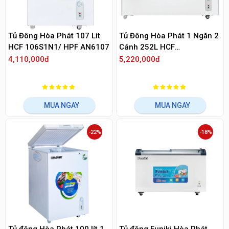
Tủ Đông Hòa Phát 107 Lít
Tủ Đông Hòa Phát 1 Ngăn 2
HCF 106S1N1/ HPF AN6107
Cánh 252L HCF
516S1N1/HPF AN6252
4,110,000đ
5,220,000đ
MUA NGAY
MUA NGAY
-22%
-18%