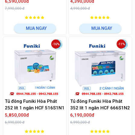
HCF 656S2Đ2
HCF 336S1N1
6,590,000đ
4,390,000đ
7,990,000 đ
4,990,000 đ
MUA NGAY
MUA NGAY
-16%
-11%
Tủ đông Funiki Hòa Phát
Tủ đông Funiki Hòa Phát
252 lít 1 ngăn HCF 516S1N1
352 lít 1 ngăn HCF 666S1N2
5,850,000đ
6,190,000đ
6,990,000 đ
6,990,000 đ