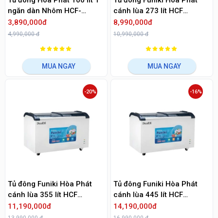
Tủ đông Hòa Phát 100 lít 1
Tủ đông Funiki Hòa Phát
ngăn dàn Nhôm HCF-
cánh lùa 273 lít HCF
106S1N1
500S1PĐG
3,890,000đ
8,990,000đ
4,990,000 đ
10,990,000 đ
MUA NGAY
MUA NGAY
-20%
-16%
Tủ đông Funiki Hòa Phát
Tủ đông Funiki Hòa Phát
cánh lùa 355 lít HCF
cánh lùa 445 lít HCF
680S1PĐG
800S1PĐG
11,190,000đ
14,190,000đ