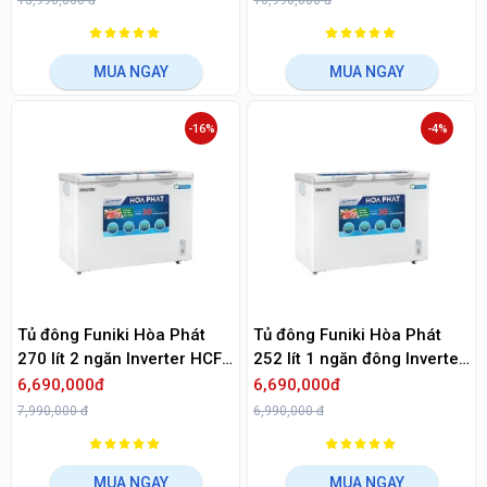
13,990,000 đ
16,990,000 đ
MUA NGAY
MUA NGAY
-16%
-4%
Tủ đông Funiki Hòa Phát
Tủ đông Funiki Hòa Phát
270 lít 2 ngăn Inverter HCFI
252 lít 1 ngăn đông Inverter
656S2Đ2
HCFI 516S1Đ1
6,690,000đ
6,690,000đ
7,990,000 đ
6,990,000 đ
MUA NGAY
MUA NGAY