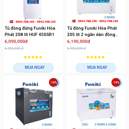
Tủ đông đứng Funiki Hòa
Tủ đông Funiki Hòa Phát
Phát 208 lít HUF 450SR1
205 lít 2 ngăn dàn đồng
HCF 506S2Đ2
6,090,000đ
6,190,000đ
6,990,000 đ
6,990,000 đ
MUA NGAY
MUA NGAY
-14%
-14%