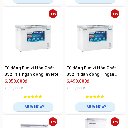
-14%
-19%
Tủ đông Funiki Hòa Phát
Tủ đông Funiki Hòa Phát
352 lít 1 ngăn đông Inverter
352 lít dàn đồng 1 ngăn
HCFI 666S1Đ2
HCF 666S1Đ2
6,850,000đ
6,490,000đ
7,990,000 đ
7,990,000 đ
MUA NGAY
MUA NGAY
-17%
-17%