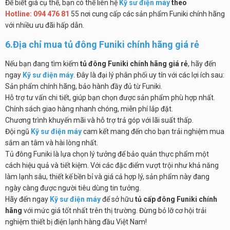
Để biết giá cụ thể, bạn có thể liên hệ
Kỹ sư điện máy
theo
Hotline: 094 476 81
55 nơi cung cấp các sản phẩm Funiki chính hãng
với nhiều ưu đãi hấp dẫn.
6.Địa chỉ mua tủ đông Funiki chính hãng giá rẻ
Nếu bạn đang tìm kiếm
tủ đông Funiki chính hãng giá rẻ
, hãy đến
ngay
Kỹ sư điện máy
. Đây là đại lý phân phối uy tín với các lợi ích sau:
Sản phẩm chính hãng, bảo hành đầy đủ từ Funiki.
Hỗ trợ tư vấn chi tiết, giúp bạn chọn được sản phẩm phù hợp nhất.
Chính sách giao hàng nhanh chóng, miễn phí lắp đặt.
Chương trình khuyến mãi và hỗ trợ trả góp với lãi suất thấp.
Đội ngũ
Kỹ sư điện máy
cam kết mang đến cho bạn trải nghiệm mua
sắm an tâm và hài lòng nhất.
Tủ đông Funiki là lựa chọn lý tưởng để bảo quản thực phẩm một
cách hiệu quả và tiết kiệm. Với các đặc điểm vượt trội như khả năng
làm lạnh sâu, thiết kế bền bỉ và giá cả hợp lý, sản phẩm này đang
ngày càng được người tiêu dùng tin tưởng.
Hãy đến ngay
Kỹ sư điện máy
để sở hữu
tủ cấp đông Funiki chính
hãng
với mức giá tốt nhất trên thị trường. Đừng bỏ lỡ cơ hội trải
nghiệm thiết bị điện lạnh hàng đầu Việt Nam!