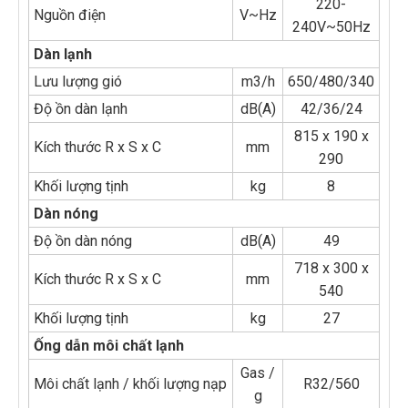
220-
Nguồn điện
V~Hz
240V~50Hz
Dàn lạnh
Lưu lượng gió
m3/h
650/480/340
Độ ồn dàn lạnh
dB(A)
42/36/24
815 x 190 x
Kích thước R x S x C
mm
290
Khối lượng tịnh
kg
8
Dàn nóng
Độ ồn dàn nóng
dB(A)
49
718 x 300 x
Kích thước R x S x C
mm
540
Khối lượng tịnh
kg
27
Ống dẫn môi chất lạnh
Gas /
Môi chất lạnh / khối lượng nạp
R32/560
g