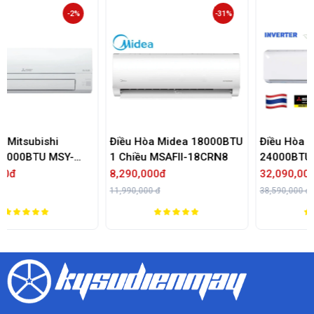
-31%
-17%
Điều Hòa Midea 18000BTU
Điều Hòa Mitsubishi Heavy
1 Chiều MSAFII-18CRN8
24000BTU 2 Chiều Inverter
SRK/SRC71ZRS-W5
8,290,000đ
32,090,000đ
11,990,000 đ
38,590,000 đ