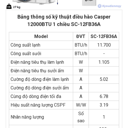
Bảng thông số kỹ thuật điều hào Casper
12000BTU 1 chiều SC-12FB36A
Model
ĐVT
SC-12FB36A
Công suất lạnh
BTU/h
11.700
Công suất sưởi
BTU/h
-
Điện năng tiêu thụ làm lạnh
W
1.105
Điện năng tiêu thụ sưởi ấm
W
Cường độ dòng điện làm lạnh
A
5.02
Cường độ dòng điện sưởi ấm
A
Cừng độ dòng điện tối đa
A
6.78
Hiệu suất năng lượng CSPF
W/W
3.19
Số
Nhãn năng lượng
1
sao