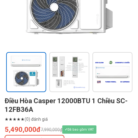
Điều Hòa Casper 12000BTU 1 Chiều SC-
12FB36A
★
★
★
★
★
(0) đánh giá
5,490,000đ
7,990,000₫
Đã bao gồm VAT