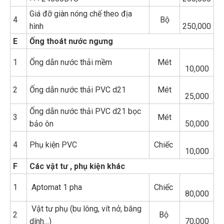
Giá đỡ giàn nóng chế theo địa
4
Bộ
hình
250,000
E
Ống thoát nước ngưng
1
Ống dẫn nước thải mềm
Mét
10,000
2
Ống dẫn nước thải PVC d21
Mét
25,000
Ống dẫn nước thải PVC d21 bọc
3
Mét
bảo ôn
50,000
4
Phụ kiện PVC
Chiếc
10,000
F
Các vật tư , phụ kiện khác
1
Aptomat 1 pha
Chiếc
80,000
Vật tư phụ (bu lông, vít nở, băng
2
Bộ
dính…)
70,000