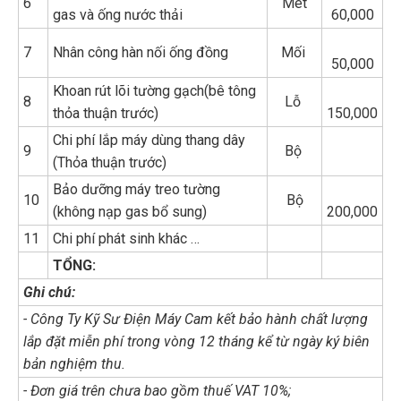
6
Mét
gas và ống nước thải
60,000
7
Nhân công hàn nối ống đồng
Mối
50,000
Khoan rút lõi tường gạch(bê tông
8
Lỗ
thỏa thuận trước)
150,000
Chi phí lắp máy dùng thang dây
9
Bộ
(Thỏa thuận trước)
Bảo dưỡng máy treo tường
10
Bộ
(không nạp gas bổ sung)
200,000
11
Chi phí phát sinh khác …
TỔNG:
Ghi chú:
- Công Ty Kỹ Sư Điện Máy Cam kết bảo hành chất lượng
lắp đặt miễn phí trong vòng 12 tháng kể từ ngày ký biên
bản nghiệm thu.
- Đơn giá trên chưa bao gồm thuế VAT 10%;