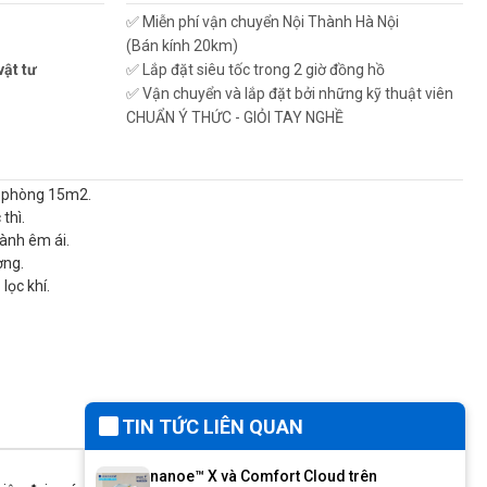
✅ Miễn phí vận chuyển Nội Thành Hà Nội
(Bán kính 20km)
vật tư
✅ Lắp đặt siêu tốc trong 2 giờ đồng hồ
✅ Vận chuyển và lắp đặt bởi những kỹ thuật viên
CHUẨN Ý THỨC - GIỎI TAY NGHỀ
p phòng 15m2.
thì.
hành êm ái.
ờng.
lọc khí.
TIN TỨC LIÊN QUAN
nanoe™ X và Comfort Cloud trên