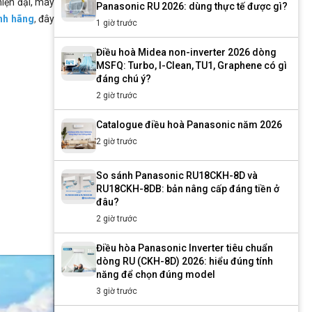
hiện đại, máy
Panasonic RU 2026: dùng thực tế được gì?
ính hãng
,
đây
1 giờ trước
Điều hoà Midea non-inverter 2026 dòng
MSFQ: Turbo, I-Clean, TU1, Graphene có gì
đáng chú ý?
2 giờ trước
Catalogue điều hoà Panasonic năm 2026
2 giờ trước
So sánh Panasonic RU18CKH-8D và
RU18CKH-8DB: bản nâng cấp đáng tiền ở
đâu?
2 giờ trước
Điều hòa Panasonic Inverter tiêu chuẩn
dòng RU (CKH-8D) 2026: hiểu đúng tính
năng để chọn đúng model
3 giờ trước