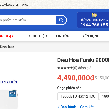
tps://kysudienmay.com
TƯ VẤN BÁN HÀNG
0944 768 155
ÁN CHẠY
GIỚI THIỆU
TIN TỨC
TUYỂN DỤNG
Điều hòa
Điều Hòa Funiki 90
★
★
★
★
★
(0) đánh giá
4,490,000đ
5,150,0
Chọn phiên bản:
12000BTU HSC12TMU
Bảo hành - Cam kết