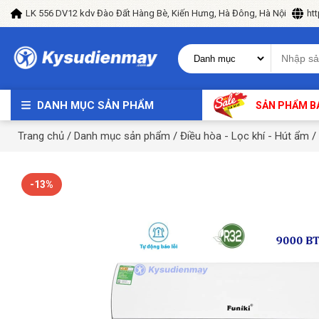
LK 556 DV12 kdv Đào Đất Hàng Bè, Kiến Hưng, Hà Đông, Hà Nội
ht
DANH MỤC SẢN PHẨM
SẢN PHẨM B
Trang chủ
/
Danh mục sản phẩm
/
Điều hòa - Lọc khí - Hút ẩm
/
-13%