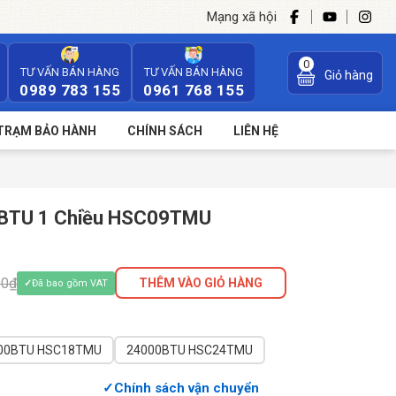
Mạng xã hội
0
TƯ VẤN BÁN HÀNG
TƯ VẤN BÁN HÀNG
Giỏ hàng
0989 783 155
0961 768 155
TRẠM BẢO HÀNH
CHÍNH SÁCH
LIÊN HỆ
00BTU 1 Chiều HSC09TMU
00₫
THÊM VÀO GIỎ HÀNG
Đã bao gồm VAT
18000BTU HSC18TMU
24000BTU HSC24TMU
Chính sách vận chuyển