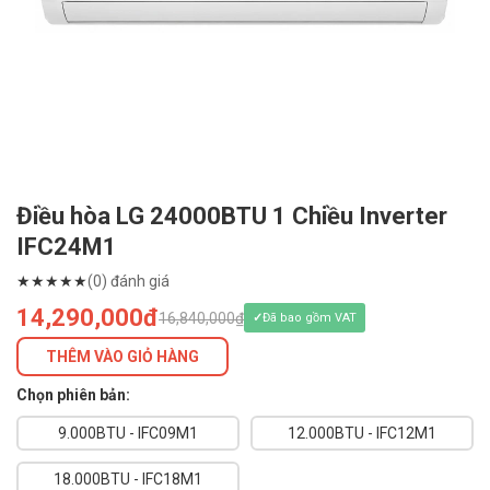
Điều hòa LG 24000BTU 1 Chiều Inverter
IFC24M1
★
★
★
★
★
(0) đánh giá
14,290,000đ
16,840,000₫
Đã bao gồm VAT
THÊM VÀO GIỎ HÀNG
Chọn phiên bản:
9.000BTU - IFC09M1
12.000BTU - IFC12M1
18.000BTU - IFC18M1