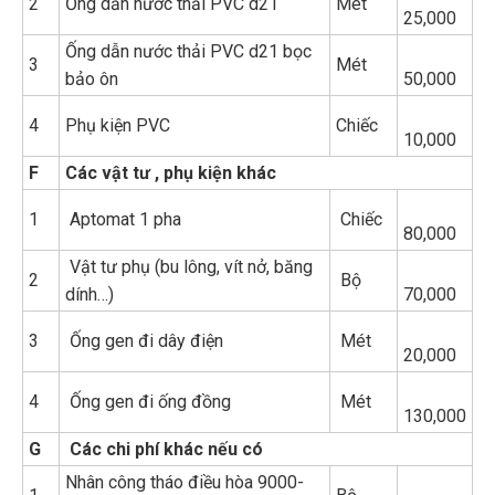
2
Ống dẫn nước thải PVC d21
Mét
25,000
Ống dẫn nước thải PVC d21 bọc
3
Mét
bảo ôn
50,000
4
Phụ kiện PVC
Chiếc
10,000
F
Các vật tư , phụ kiện khác
1
Aptomat 1 pha
Chiếc
80,000
Vật tư phụ (bu lông, vít nở, băng
2
Bộ
dính…)
70,000
3
Ống gen đi dây điện
Mét
20,000
4
Ống gen đi ống đồng
Mét
130,000
G
Các chi phí khác nếu có
Nhân công tháo điều hòa 9000-