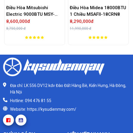
subishi
Điều Hòa Midea 18000BTU
Điều Hòa Mitsu
00BTU MSY-
1 Chiều MSAFII-18CRN8
24000BTU 2 Chi
SRK/SRC71ZRS
8,290,000đ
32,090,000đ
11,990,000 đ
38,590,000 đ
Địa chỉ: LK 556 DV12 kdv Đào Đất Hàng Bè, Kiến Hưng, Hà Đông,
Hà Nội
Hotline: 094 476 81 55
Website: https://kysudienmay.com/