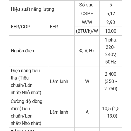
Số sao
5
Hiệu suất năng lượng
CSPF
5,12
W/W
2,93
EER/COP
EER
(BTU/h)/W
10,00
1 pha,
220-
Nguồn điện
Φ, V, Hz
240V,
50Hz
Điện năng tiêu
2.400
thụ (Tiêu
Làm lạnh
W
(350 -
chuẩn/Lớn
2.750)
nhất/Nhỏ nhất)
Cường độ dòng
điện(Tiêu
10,5 (1,5
Làm lạnh
A
chuẩn/Lớn
- 13,0)
nhất/Nhỏ nhất)