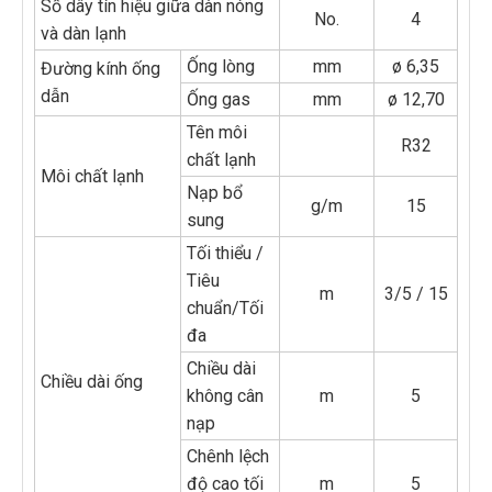
Số dây tín hiệu giữa dàn nóng
No.
4
và dàn lạnh
Ống lòng
mm
ø 6,35
Đường kính ống
dẫn
Ống gas
mm
ø 12,70
Tên môi
R32
chất lạnh
Môi chất lạnh
Nạp bổ
g/m
15
sung
Tối thiểu /
Tiêu
m
3/5 / 15
chuẩn/Tối
đa
Chiều dài
Chiều dài ống
không cân
m
5
nạp
Chênh lệch
độ cao tối
m
5