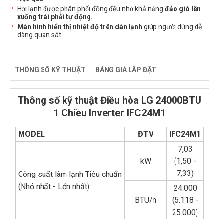
Hơi lạnh được phân phối đồng đều nhờ khả năng
đảo gió lên
xuống trái phải tự động.
Màn hình hiển thị nhiệt độ trên dàn lạnh
giúp người dùng dễ
dàng quan sát.
THÔNG SỐ KỸ THUẬT
BẢNG GIÁ LẮP ĐẶT
Thông số kỹ thuật Điều hòa LG 24000BTU
1 Chiều Inverter IFC24M1
MODEL
ĐTV
IFC24M1
7,03
kW
(1,50 -
7,33)
Công suất làm lạnh Tiêu chuẩn
(Nhỏ nhất - Lớn nhất)
24.000
BTU/h
(5.118 -
25.000)