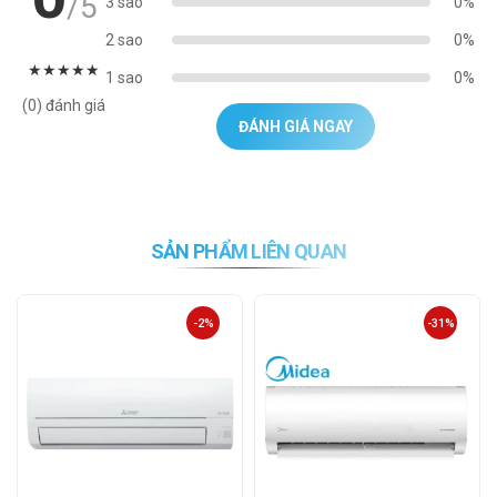
/5
3 sao
0%
2 sao
0%
★
★
★
★
★
1 sao
0%
(0) đánh giá
ĐÁNH GIÁ NGAY
SẢN PHẨM LIÊN QUAN
-2%
-31%