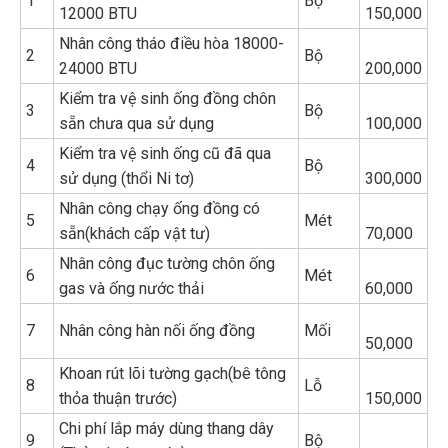
1
Bộ
12000 BTU
150,000
Nhân công tháo điều hòa 18000-
2
Bộ
24000 BTU
200,000
Kiểm tra vệ sinh ống đồng chôn
3
Bộ
sẵn chưa qua sử dụng
100,000
Kiểm tra vệ sinh ống cũ đã qua
4
Bộ
sử dụng (thổi Ni tơ)
300,000
Nhân công chạy ống đồng có
5
Mét
sẵn(khách cấp vật tư)
70,000
Nhân công đục tường chôn ống
6
Mét
gas và ống nước thải
60,000
7
Nhân công hàn nối ống đồng
Mối
50,000
Khoan rút lõi tường gạch(bê tông
8
Lỗ
thỏa thuận trước)
150,000
Chi phí lắp máy dùng thang dây
9
Bộ