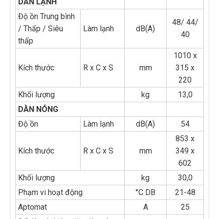
DÀN LẠNH
Độ ồn Trung bình
48/ 44/
/ Thấp / Siêu
Làm lạnh
dB(A)
40
thấp
1010 x
Kích thước
R x C x S
mm
315 x
220
Khối lượng
kg
13,0
DÀN NÓNG
Độ ồn
Làm lạnh
dB(A)
54
853 x
Kích thước
R x C x S
mm
349 x
602
Khối lượng
kg
30,0
Phạm vi hoạt động
°C DB
21-48
Aptomat
A
25