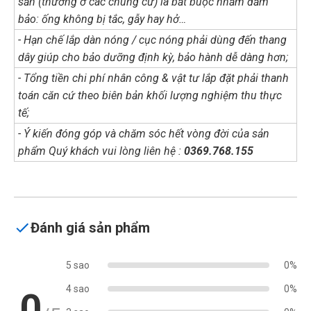
sẵn (thường ở các chung cư) là bắt buộc nhằm đảm
bảo: ống không bị tắc, gẫy hay hở…
- Hạn chế lắp dàn nóng / cục nóng phải dùng đến thang
dây giúp cho bảo dưỡng định kỳ, bảo hành dễ dàng hơn;
- Tổng tiền chi phí nhân công & vật tư lắp đặt phải thanh
toán căn cứ theo biên bản khối lượng nghiệm thu thực
tế;
- Ý kiến đóng góp và chăm sóc hết vòng đời của sản
phẩm Quý khách vui lòng liên hệ :
0369.768.155
Đánh giá sản phẩm
5 sao
0%
4 sao
0%
0